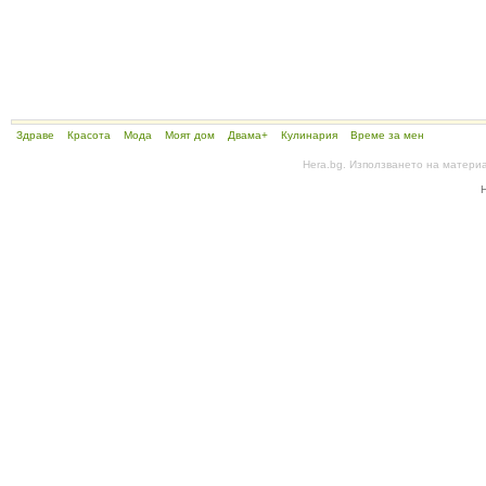
Здраве
Красота
Мода
Моят дом
Двама+
Кулинария
Време за мен
Hera.bg. Използването на матери