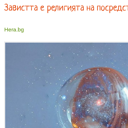
Завистта е религията на посредс
Hera.bg