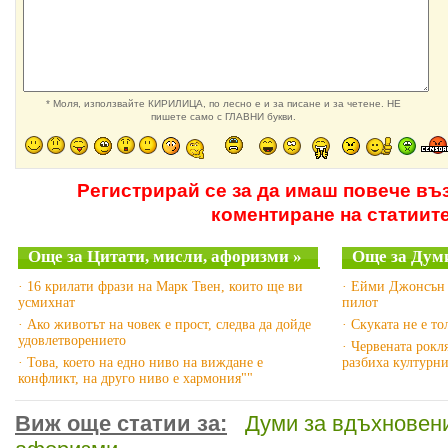
* Моля, използвайте КИРИЛИЦА, по лесно е и за писане и за четене. НЕ
пишете само с ГЛАВНИ букви.
Регистрирай се за да имаш повече въ
коментиране на статиит
Още за Цитати, мисли, афоризми »
Още за Думи
· 16 крилати фрази на Марк Твен, които ще ви
· Ейми Джонсън -
усмихнат
пилот
· Ако животът на човек е прост, следва да дойде
· Скуката не е т
удовлетворението
· Червената рокл
· Това, което на едно ниво на виждане е
разбиха културни
конфликт, на друго ниво е хармония""
Виж още статии за:
Думи за вдъхновен