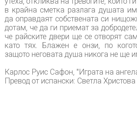
утеха, откликва на тревогите, които ги
в крайна сметка разлага душата и
да оправдаят собствената си нищож
дотам, че да ги приемат за добродете
че райските двери ще се отворят са
като тях. Блажен е онзи, по когот
защото неговата душа никога не ще и
Карлос Руис Сафон, "Играта на ангел
Превод от испански: Светла Христова