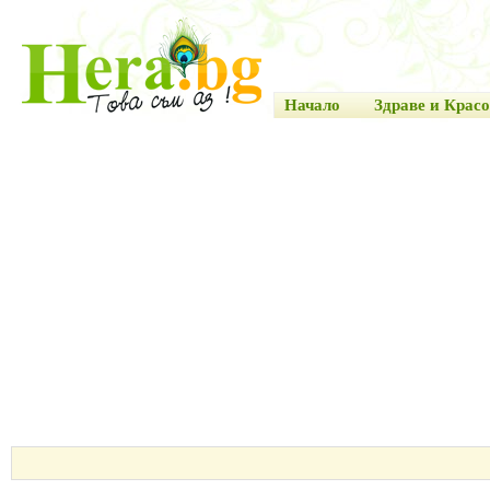
Начало
Здраве и Красо