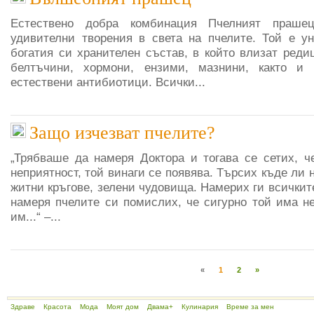
Естествено добра комбинация Пчелният праше
удивителни творения в света на пчелите. Той е у
богатия си хранителен състав, в който влизат реди
белтъчини, хормони, ензими, мазнини, както и 
естествени антибиотици. Всички...
Защо изчезват пчелите?
„Трябваше да намеря Доктора и тогава се сетих, ч
неприятност, той винаги се появява. Търсих къде ли 
житни кръгове, зелени чудовища. Намерих ги всичките
намеря пчелите си помислих, че сигурно той има н
им...“ –...
«
1
2
»
Здраве
Красота
Мода
Моят дом
Двама+
Кулинария
Време за мен