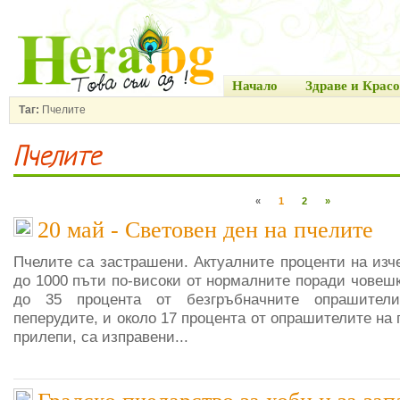
Начало
Здраве и Красо
Таг:
Пчелите
Пчелите
«
1
2
»
20 май - Световен ден на пчелите
Пчелите са застрашени. Актуалните проценти на изч
до 1000 пъти по-високи от нормалните поради човеш
до 35 процента от безгръбначните опрашител
пеперудите, и около 17 процента от опрашителите на 
прилепи, са изправени...