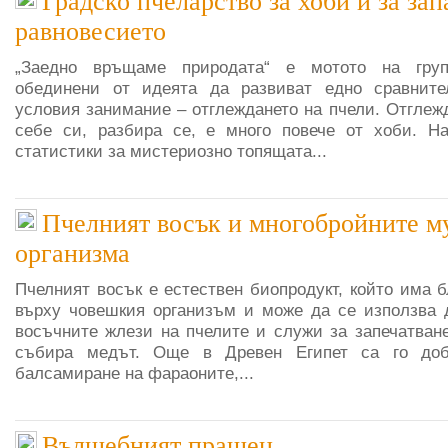
Градско пчеларство за хоби и за зап
равновесието
„Заедно връщаме природата“ е мотото на груп
обединени от идеята да развиват едно сравните
условия занимание – отглеждането на пчели. Отглеж
себе си, разбира се, е много повече от хоби. Н
статистики за мистериозно топящата...
Пчелният восък и многобройните му
организма
Пчелният восък е естествен биопродукт, който има 
върху човешкия организъм и може да се използва 
восъчните жлези на пчелите и служи за запечатване
събира медът. Още в Древен Египет са го до
балсамиране на фараоните,...
Вълшебният прашец