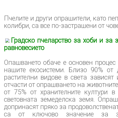
Пчелите и други опрашители, като пе
колибри, са все по-застрашени от чов
Градско пчеларство за хоби и за 
равновесието
Опашването обаче е основен процес
нашите екосистеми. Близо 90% от
растителни видове в света зависят
отчасти от опрашването на животните
от 75% от хранителните култури в
световната земеделска земя. Опраш
допринасят пряко за продоволственат
са от ключово значение за з