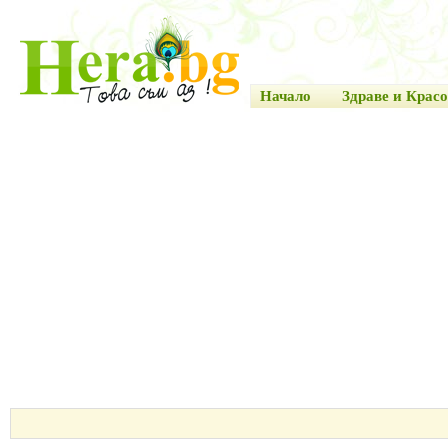
Начало
Здраве и Красо