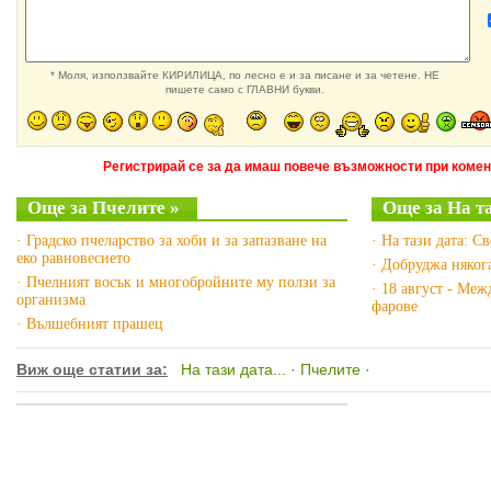
* Моля, използвайте КИРИЛИЦА, по лесно е и за писане и за четене. НЕ
пишете само с ГЛАВНИ букви.
Регистрирай се за да имаш повече възможности при комен
Още за Пчелите »
Още за На та
· Градско пчеларство за хоби и за запазване на
· На тази дата: С
еко равновесието
· Добруджа няког
· Пчелният восък и многобройните му ползи за
· 18 август - Ме
организма
фарове
· Вълшебният прашец
Виж още статии за:
На тази дата...
·
Пчелите
·