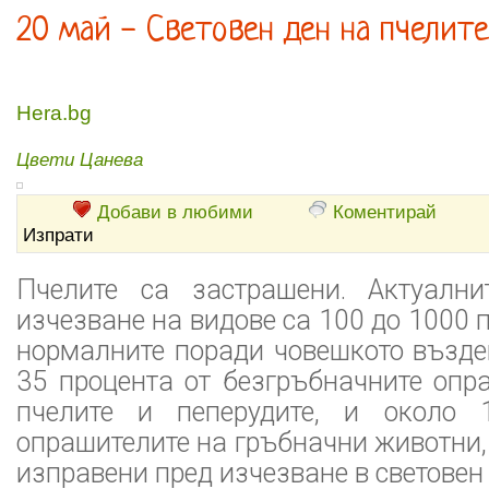
20 май - Световен ден на пчелите
Hera.bg
Цвети Цанева
Добави в любими
Коментирай
Изпрати
Пчелите са застрашени. Актуални
изчезване на видове са 100 до 1000 
нормалните поради човешкото възде
35 процента от безгръбначните опр
пчелите и пеперудите, и около 
опрашителите на гръбначни животни, 
изправени пред изчезване в световен