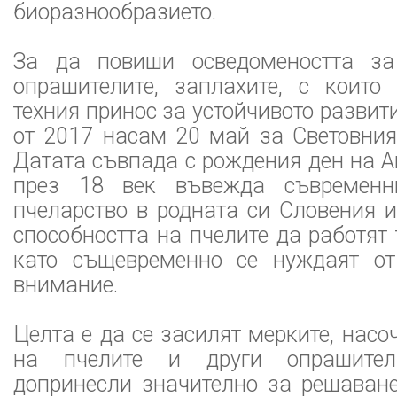
биоразнообразието.
За да повиши осведомеността за
опрашителите, заплахите, с които
техния принос за устойчивото развит
от 2017 насам 20 май за Световния
Датата съвпада с рождения ден на А
през 18 век въвежда съвременн
пчеларство в родната си Словения 
способността на пчелите да работят 
като същевременно се нуждаят от
внимание.
Целта е да се засилят мерките, нас
на пчелите и други опрашител
допринесли значително за решаване