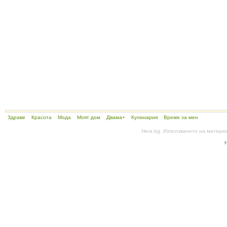
Здраве
Красота
Мода
Моят дом
Двама+
Кулинария
Време за мен
Hera.bg. Използването на матери