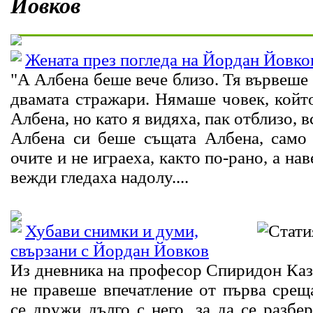
Йовков
Жената през погледа на Йордан Йовко
"А Албена беше вече близо. Тя вървеше 
двамата стражари. Нямаше човек, койт
Албена, но като я видяха, пак отблизо, в
Албена си беше същата Албена, само 
очите и не играеха, както по-рано, а на
вежди гледаха надолу....
Хубави снимки и думи,
свързани с Йордан Йовков
Из дневника на професор Спиридон Ка
не правеше впечатление от първа сре
се дружи дълго с него, за да се разбер