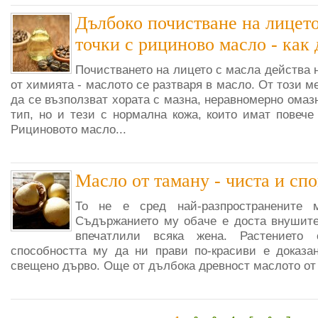
Дълбоко почистване на лицет
точки с рициново масло - как 
Почистването на лицето с масла действа 
от химията - маслото се разтваря в масло. От този м
да се възползват хората с мазна, неравномерно омаз
тип, но и тези с нормална кожа, които имат повече
Рициновото масло...
Масло от таману - чиста и сп
То не е сред най-разпространените м
Съдържанието му обаче е доста внушите
впечатлили всяка жена. Растението
способността му да ни прави по-красиви е доказа
свещено дърво. Още от дълбока древност маслото от 