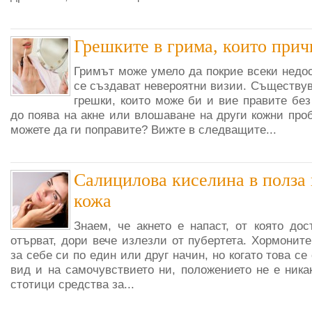
Грешките в грима, които прич
Гримът може умело да покрие всеки недо
се създават невероятни визии. Съществу
грешки, които може би и вие правите бе
до поява на акне или влошаване на други кожни проб
можете да ги поправите? Вижте в следващите...
Салицилова киселина в полза 
кожа
Знаем, че акнето е напаст, от която до
отърват, дори вече излезли от пубертета. Хормонит
за себе си по един или друг начин, но когато това с
вид и на самочувствието ни, положението не е ника
стотици средства за...