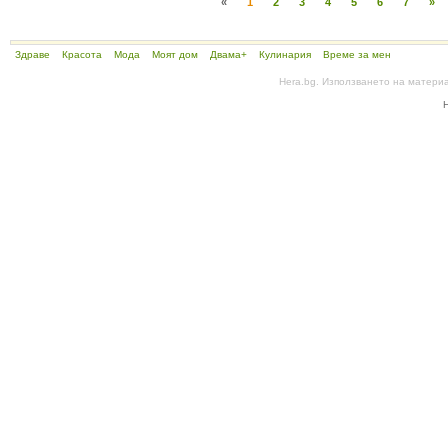
«
1
2
3
4
5
6
7
»
Здраве
Красота
Мода
Моят дом
Двама+
Кулинария
Време за мен
Hera.bg. Използването на матери