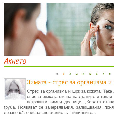
Акнето
«
1
2
3
4
5
6
7
»
Зимата - стрес за организма и
Стрес за организма и шок за кожата. Така
описва рязката смяна на дългите и топли 
ветровити зимни делници. „Кожата става
груба. Появяват се зачервявания, залющвания, поня
дразнене“, описва специалистът типичните...