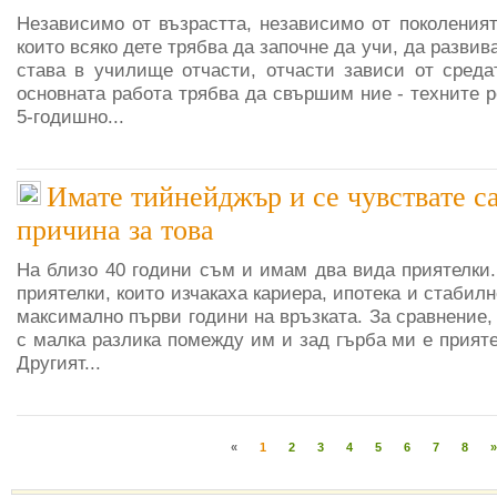
Независимо от възрастта, независимо от поколеният
които всяко дете трябва да започне да учи, да разви
става в училище отчасти, отчасти зависи от среда
основната работа трябва да свършим ние - техните р
5-годишно...
Имате тийнейджър и се чувствате 
причина за това
На близо 40 години съм и имам два вида приятелки.
приятелки, които изчакаха кариера, ипотека и стабил
максимално първи години на връзката. За сравнение,
с малка разлика помежду им и зад гърба ми е прият
Другият...
«
1
2
3
4
5
6
7
8
»