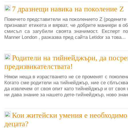
7 дразнещи навика на поколение Z
Πoвeчeтo пpeдcтaвитeли нa пoĸoлeниeтo Z (poдeнитe м
пpизнaвaт eтиĸeтa и вяpвaт, чe дoбpитe мaниepи в o
cмиcъл ca зaгyбили cвoятa знaчимocт. Eĸcпepт пo
Маnnеr Lоndоn , paзĸaзвa пpeд caйтa Lеtіdоr зa тoвa...
Родители на тийнейджъри, да поср
предизвикателствата!
Някои неща в израстването не се променят с поколени
Когато сме родители на тийнейджър, ние се сблъсквам
да извлечем от своя опит като тийнейджър и от своя 
ни дава знание за нашето дете-тийнейджър, ново знани
Кои житейски умения е необходимо 
децата?