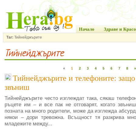
Начало
Здраве и Красо
Таг:
Тийнейджърите
Тийнейджърите
«
1
2
3
4
5
6
7
8
»
Тийнейджърите и телефоните: защо н
звъниш
Тийнейджърите често изглеждат така, сякаш телефон
ръцете им – и все пак не отговарят, когато звъниш
позната на много родители, може да изглежда абсурд
някои – дори тревожна. Всъщност тя разкрива мно
младежите между...