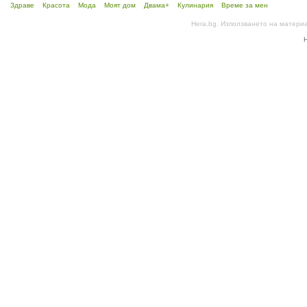
Здраве
Красота
Мода
Моят дом
Двама+
Кулинария
Време за мен
Hera.bg. Използването на матери