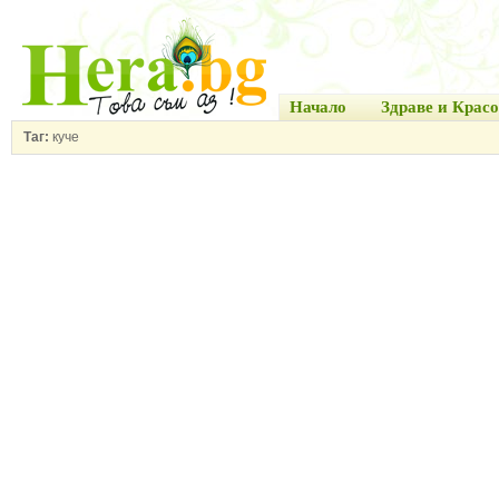
Начало
Здраве и Красо
Таг:
куче