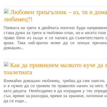
Любовен триъгълник – аз, ти и дом
любимец?!
Появата на трети в двойката логично буди напрежени
става дума за трети в любовен план, но и когато този 
прави бели из къщи и се налага да съжителствате с
крака. Така най-кратко може да се опише причин
домашен...
Как да привикнем малкото куче да 
тоалетната
Вземайки домашен любимец, трябва да сме наясно, 
и е нужно да се грижим по правилен начин за него. 
като децата. Необходимо е да изградим у тях опред
сън, време за разходка, време за хранене, хигиенни 
да се ходи...