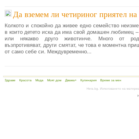
Да вземем ли четириног приятел на 
Колкото и спокойно да живее едно семейство неизме
в които детето иска да има свой домашен любимец – 
или някакво друго животинче. Много от род
възпротивяват, други смятат, че това е моментна при
от само себе си. Междувременно...
Здраве
Красота
Мода
Моят дом
Двама+
Кулинария
Време за мен
Hera.bg. Използването на матери