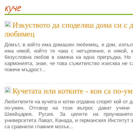
куче
Изкуството да споделяш дома си с
любимец
Домът, в който има домашен любимец, е дом, изпълн
има някой, който те чака с нетърпение, и някой, 
безусловна любов в замяна на една прегръдка. Но 
хармонията, знае, че това съжителство изисква не 
повече мъдрост...
Кучетата или котките - кои са по-у
Любителите на кучета и котки отдавна спорят кой от
по-умен. Отговор на този въпрос дават учени 
Швейцария, Русия. За целите на проучванет
университета Лавал, Канада, и германския Институт 
са сравнили главния мозък...