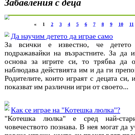
Забавления с деца
«
1
2
3
4
5
6
7
8
9
10
11
Да научим детето да играе само
За всички е известно, че детето 
подражавайки на възрастните. За да 
основа за игрите си, то трябва да 
наблюдава действията им и да ги препов
Родителите, които играят с децата си, 
показват им различни игри от своето...
Как се играе на "Котешка люлка"?
"Котешка люлка" е сред най-стар
човечеството познава. В нея могат да у