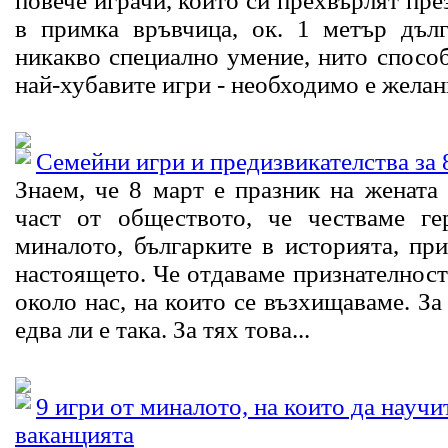
повече играчи, които си прехвърлят пре
в примка връвчица, ок. 1 метър дълг
никакво специално умение, нито способ
най-хубавите игри - необходимо е желани
Семейни игри и предизвикателства за 
Знаем, че 8 март е празник на жената
част от обществото, че честваме г
миналото, българките в историята, пр
настоящето. Че отдаваме признателност
около нас, на които се възхищаваме. За
едва ли е така. За тях това...
9 игри от миналото, на които да научи
ваканцията