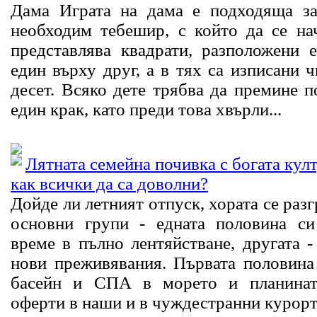
Дама Играта на дама е подходяща за
необходим тебешир, с който да се на
представлява квадрати, разположени 
един върху друг, а в тях са изписани ч
десет. Всяко дете трябва да премине п
един крак, като преди това хвърли...
Лятната семейна почивка с богата кул
как всички да са доволни?
Дойде ли летният отпуск, хората се раз
основни групи - едната половина си
време в пълно лентяйстване, другата 
нови преживявания. Първата половина
басейн и СПА в морето и планината
оферти в наши и в чуждестранни курорти