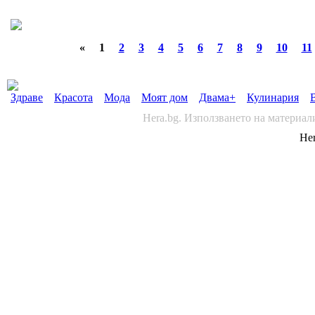
«
1
2
3
4
5
6
7
8
9
10
11
Здраве
Красота
Мода
Моят дом
Двама+
Кулинария
Hera.bg. Използването на материал
Her