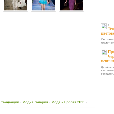
1
Тен
цветове
Със зато
пролетния
Про
Чер
невинн
Дизайне
настъпв
обладани.
 тенденции
·
Модна галерия
·
Мода - Пролет 2011
·