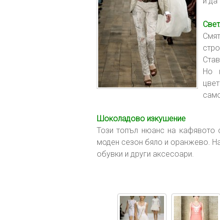
и да
Свет
Смят
стро
Став
Но 
цвет
само
Шоколадово изкушение
Този топъл нюанс на кафявото 
моден сезон бяло и оранжево. Най
обувки и други аксесоари.