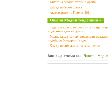
· Хитът на сезона: устни в оранж
· Как да изберем шапка
· Аксесоарите на Пролет 2011
Още за Модни тенденции »
· Бъдете в крак с тенденциите - още за н
модерните дамски дрехи
· Модна къща "Диор" представи колекци
индийски бродерии (видео)
· Как да носим дамските комплекти
Виж още статии за:
Лятото
·
Модни