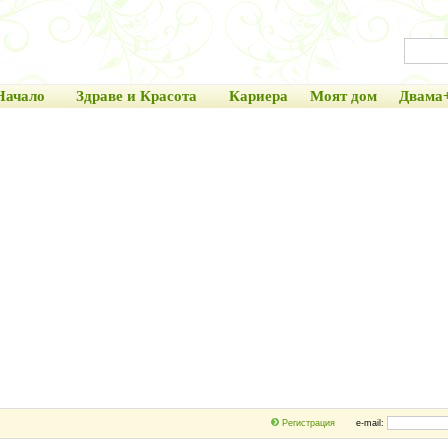
Начало
Здраве и Красота
Кариера
Моят дом
Двама
Регистрация
e-mail: