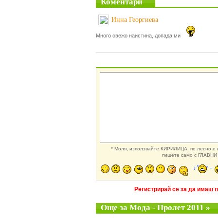
Коментари
Инна Георгиева
Много свежо наистина, допада ми
* Моля, използвайте КИРИЛИЦА, по лесно е и
пишете само с ГЛАВНИ 
Регистрирай се за да имаш 
Още за Мода - Пролет 2011 »