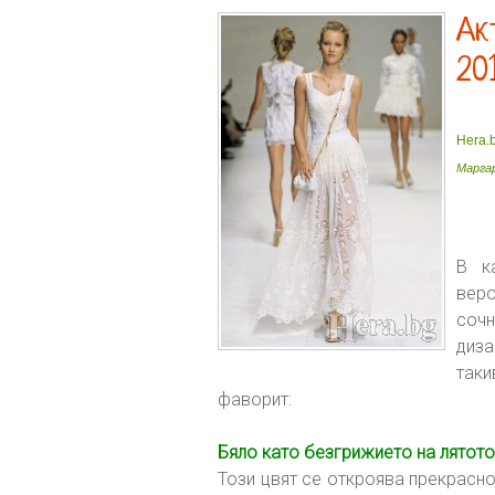
Ак
20
Hera.
Марга
В к
веро
соч
диза
так
фаворит:
Бяло като безгрижието на лятото
Този цвят се откроява прекрасно