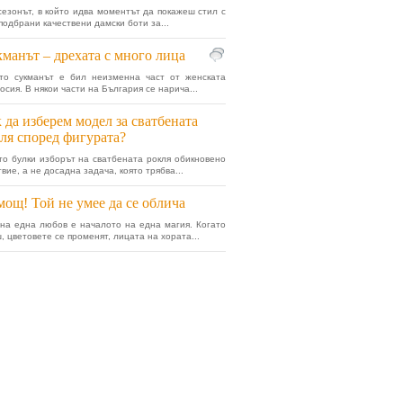
сезонът, в който идва моментът да покажеш стил с
подбрани качествени дамски боти за...
манът – дрехата с много лица
то сукманът е бил неизменна част от женската
осия. В някои части на България се нарича...
 да изберем модел за сватбената
ля според фигурата?
то булки изборът на сватбената рокля обикновено
вие, а не досадна задача, която трябва...
ощ! Той не умее да се облича
на една любов е началото на една магия. Когато
, цветовете се променят, лицата на хората...