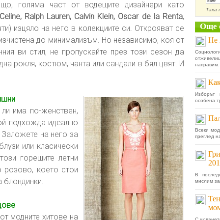
ащо, голяма част от водещите дизайнери като
Така 
line, Ralph Lauren, Calvin Klein, Oscar de la Renta
,
Още 
чти) изцяло на него в колекциите си. Открояват се
 изчистена до минимализъм. Но независимо, коя от
Не 
чния ви стил, не пропускайте през този сезон да
Социолог
отживели
на рокля, костюм, чанта или сандали в бял цвят. И
направим..
Как
Изборът 
ишни
особена тр
 ли има по-женствен,
Пал
Той подхожда идеално
Всеки мод
 Заложете на него за
преглед на
блузи или класически
Гри
 този горещите летни
201
о розово, което стои
В послед
а блондинки.
мислим за
Тен
дове
мом
 от модните хитове на
С идванет