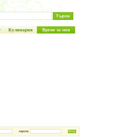
+
Кулинария
Време за мен
парола: