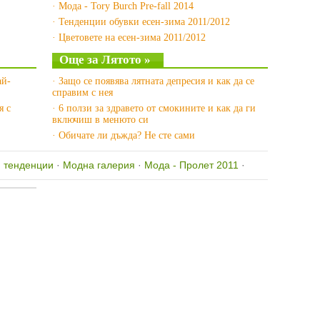
· Мода - Tory Burch Pre-fall 2014
· Тенденции обувки есен-зима 2011/2012
· Цветовете на есен-зима 2011/2012
Още за Лятото »
ай-
· Защо се появява лятната депресия и как да се
справим с нея
я с
· 6 ползи за здравето от смокините и как да ги
включиш в менюто си
· Обичате ли дъжда? Не сте сами
 тенденции
·
Модна галерия
·
Мода - Пролет 2011
·