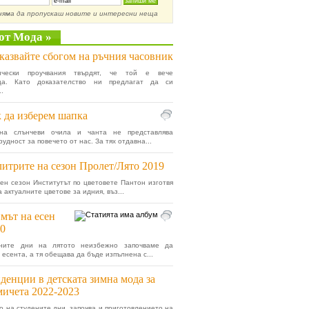
няма да пропускаш новите и интересни неща
от Мода »
казвайте сбогом на ръчния часовник
ически проучвания твърдят, че той е вече
ца. Като доказателство ни предлагат да си
.
 да изберем шапка
на слънчеви очила и чанта не представлява
удност за повечето от нас. За тях отдавна...
итрите на сезон Пролет/Лято 2019
ен сезон Институтът по цветовете Пантон изготвя
 актуалните цветове за идния, въз...
мът на есен
0
ните дни на лятото неизбежно започваме да
 есента, а тя обещава да бъде изпълнена с...
денции в детската зимна мода за
ичета 2022-2023
о на студените дни, започва и приготовлението на