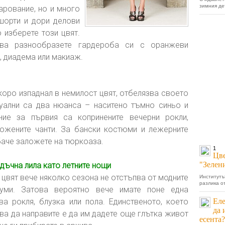
зимния де
арование, но и много
шорти и дори делови
 изберете този цвят.
ава разнообразете гардероба си с оранжеви
а, диадема или макиаж.
коро изпаднал в немилост цвят, отбелязва своето
уални са два нюанса – наситено тъмно синьо и
ие за първия са копринените вечерни рокли,
кожените чанти. За бански костюми и лежерните
баче заложете на тюркоаза.
1
Цве
"Зелени
дъчна лила като летните нощи
 цвят вече няколко сезона не отстъпва от модните
Институтъ
разлика от
иуми. Затова вероятно вече имате поне една
ва рокля, блузка или пола. Единственото, което
Еле
да 
ва да направите е да им дадете още глътка живот
есента?