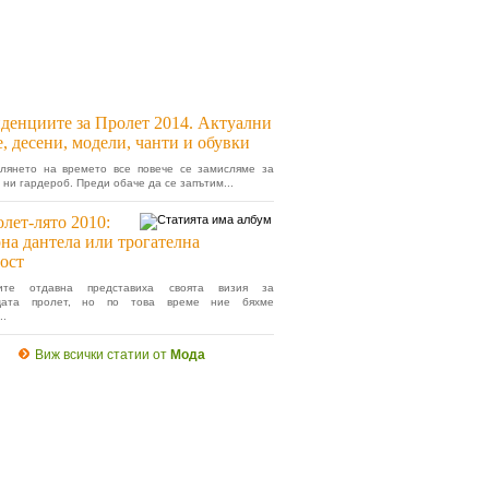
денциите за Пролет 2014. Актуални
, десени, модели, чанти и обувки
плянето на времето все повече се замисляме за
 ни гардероб. Преди обаче да се запътим...
лет-лято 2010:
на дантела или трогателна
ост
рите отдавна представиха своята визия за
ащата пролет, но по това време ние бяхме
..
Виж всички статии от
Мода