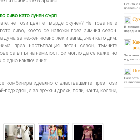
 не ги прибирате в архива.
Есента е 
правилно 
ло сиво като лунен сърп
Сук
ате, че този цвят е твърде скучен? Не, това не е
В минало
гото сиво, което се наложи през зимния сезон.
народна н
а дума за нежен нюанс, лек и загадъчен като дим.
Как
нима през настъпващия летен сезон, тъмните
рок
ове са в пълна немилост. Би могло да се каже, но
За повече
 с едно изключение:
е удоволст
Пом
Началото 
се комбинира идеално с властващвите през този
се влюбиш
-подходящ е за връхни дрехи, поли, чанти, колани,