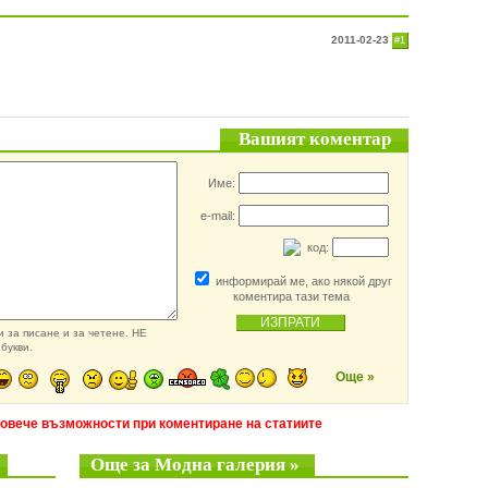
2011-02-23
#1
Вашият коментар
Име:
e-mail:
код:
информирай ме, ако някой друг
коментира тази тема
 за писане и за четене. НЕ
букви.
Още »
повече възможности при коментиране на статиите
Още за Модна галерия »