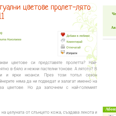
туални цветове пролет-лято
Че
11
Ав
bg
Добави в любими
рита Николаева
Коментирай
Отпечатай
Изпрати
акви цветове си представяте пролетта? Най-
ятно в бяло и нежни пастелни тонове. А лятото? В
ни и ярки нюанси. През този топъл сезон
йнерите няма да ни подведат и залагат именно на
ива цветове. Но да започнем с най-големият
Абон
 на целуната от слънцето кожа, създава лекота и