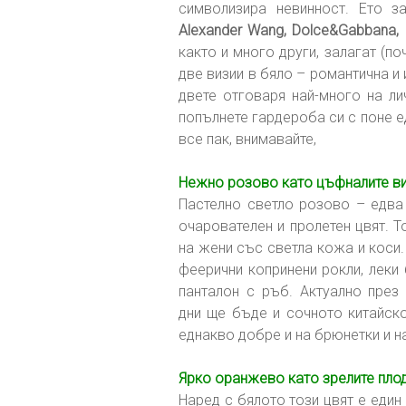
символизира невинност. Ето з
Alexander Wang, Dolce&Gabbana, Ce
както и много други, залагат (по
две визии в бяло – романтична и
двете отговаря най-много на ли
попълнете гардероба си с поне ед
все пак, внимавайте,
Нежно розово като цъфналите в
Пастелно светло розово – едва
очарователен и пролетен цвят. 
на жени със светла кожа и коси.
феерични копринени рокли, леки 
панталон с ръб. Актуално през
дни ще бъде и сочното китайск
еднакво добре и на брюнетки и н
Ярко оранжево като зрелите пло
Наред с бялото този цвят е един