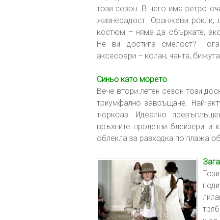
този сезон. В него има ретро оч
жизнерадост. Оранжеви рокли, 
костюм – няма да сбъркате, ако
Не ви достига смелост? Тог
аксесоари – колан, чанта, бижут
Синьо като морето
Вече втори летен сезон този дос
триумфално завръщане. Най-акт
тюркоаз. Идеално превъплъщен
връхните пролетни блейзери и 
облекла за разходка по плажа о
Зага
Този
под
лила
тряб