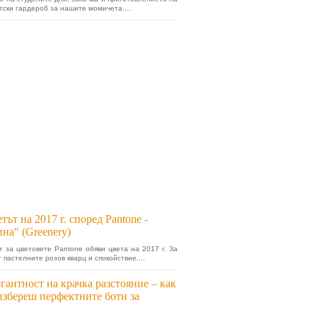
тски гардероб за нашите момичета....
тът на 2017 г. според Pantone -
на" (Greenery)
т за цветовете Pantone обяви цвета на 2017 г. За
 пастелните розов кварц и спокойствие,...
гантност на крачка разстояние – как
избереш перфектните боти за