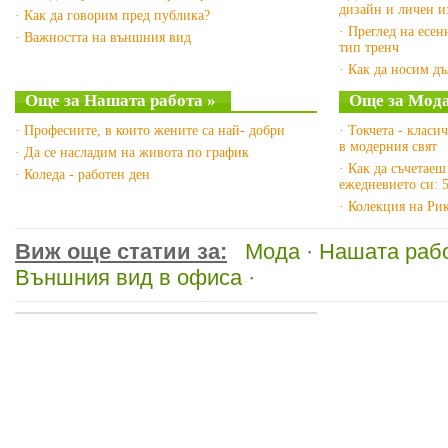
дизайн и личен и
· Как да говорим пред публика?
· Преглед на есен
· Важността на външния вид
тип тренч
· Как да носим дъ
Още за Нашата работа »
Още за Мода
· Професиите, в които жените са най- добри
· Токчета - класи
в модерния свят
· Да се насладим на живота по график
· Как да съчетаеш
· Коледа - работен ден
ежедневието си: 
· Колекция на Ри
Виж още статии за:
Мода
·
Нашата раб
Външния вид в офиса
·