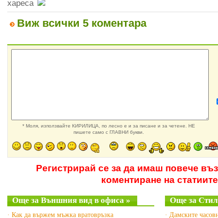
хареса
Виж всички 5 коментара
* Моля, използвайте КИРИЛИЦА, по лесно е и за писане и за четене. НЕ
пишете само с ГЛАВНИ букви.
Регистрирай се за да имаш повече въ
коментиране на статиите
Още за Външния вид в офиса »
Още за Стил
· Как да вържем мъжка вратовръзка
· Дамските часов