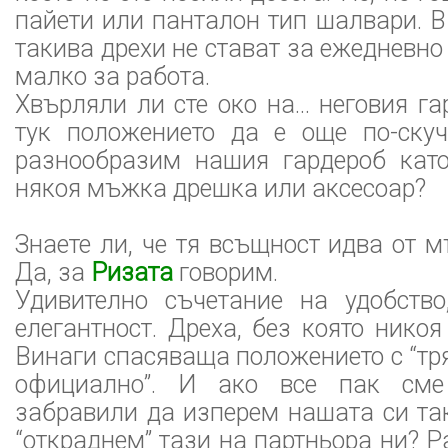
пайети или панталон тип шалвари. В
такива дрехи не стават за ежедневно
малко за работа.
Хвърляли ли сте око на... неговия г
тук положението да е още по-ску
разнообразим нашия гардероб като
някоя мъжка дрешка или аксесоар?
Знаете ли, че тя всъщност идва от 
Да, за
Ризата
говорим.
Удивително съчетание на удобство
елегантност. Дреха, без която никоя
Винаги спасяваща положението с “тр
официално”. И ако все пак сме
забравили да изперем нашата си та
“откраднем” тази на партньора ни? Р