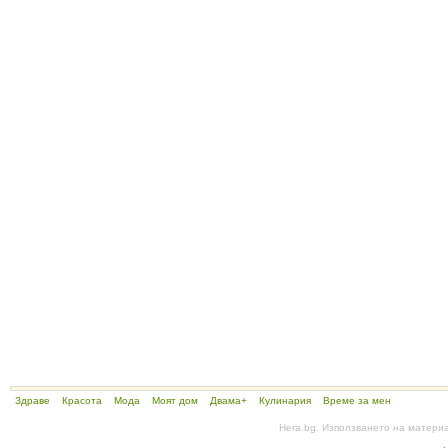
Здраве
Красота
Мода
Моят дом
Двама+
Кулинария
Време за мен
Hera.bg. Използването на матери