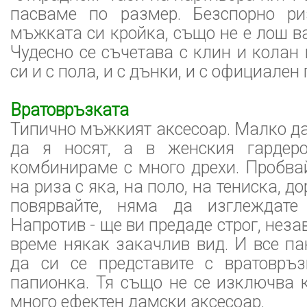
пасваме по размер. Безспорно ри
мъжката си кройка, също не е лош ва
Чудесно се съчетава с клин и колан
си и с пола, и с дънки, и с официален
Вратовръзката
Типично мъжкият аксесоар. Малко д
да я носят, а в женския гарде
комбинираме с много дрехи. Пробва
на риза с яка, на поло, на тениска, до
повярвайте, няма да изглеждате
Напротив - ще ви предаде строг, нез
време някак закачлив вид. И все па
да си се представите с вратовръз
папионка. Тя също не се изключва 
много ефектен дамски аксесоар.