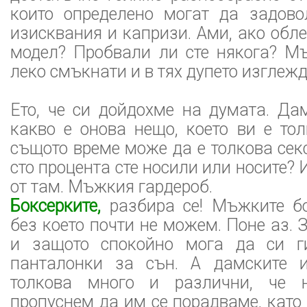
които определено могат да задово
изисквания и капризи. Ами, ако об
модел? Пробвали ли сте някога? М
леко смъкнати и в тях дупето изглеж
Ето, че си дойдохме на думата. Да
какво е онова нещо, което ви е то
същото време може да е толкова секс
сто процента сте носили или носите? 
от там. Мъжкия гардероб.
Боксерките,
разбира се! Мъжките б
без което почти не можем. Поне аз. 
и защото спокойно мога да си г
панталонки за сън. А дамските 
толкова много и различни, че 
пропуснем да им се порадваме, като 