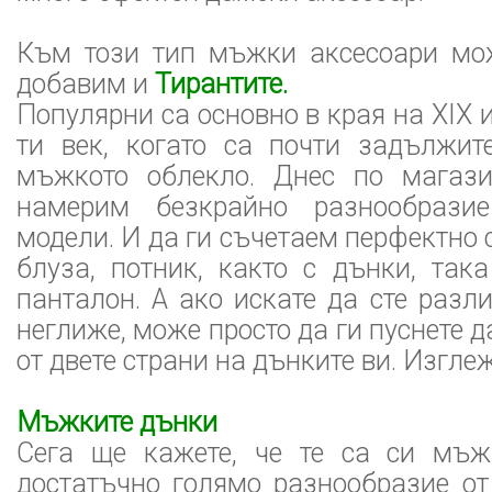
Към този тип мъжки аксесоари мо
добавим и
Тирантите.
Популярни са основно в края на XIX 
ти век, когато са почти задължит
мъжкото облекло. Днес по магаз
намерим безкрайно разнообрази
модели. И да ги съчетаем перфектно 
блуза, потник, както с дънки, так
панталон. А ако искате да сте разл
неглиже, може просто да ги пуснете 
от двете страни на дънките ви. Изгле
Мъжките дънки
Сега ще кажете, че те са си мъж
достатъчно голямо разнообразие от