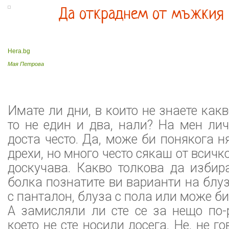
Да откраднем от мъжкия 
Hera.bg
Мая Петрова
Имате ли дни, в които не знаете как
то не един и два, нали? На мен ли
доста често. Да, може би понякога 
дрехи, но много често сякаш от всичк
доскучава. Какво толкова да избир
болка познатите ви варианти на блуз
с пантaлон, блуза с пола или може би 
А замисляли ли сте се за нещо по-
което не сте носили досега. Не, не г