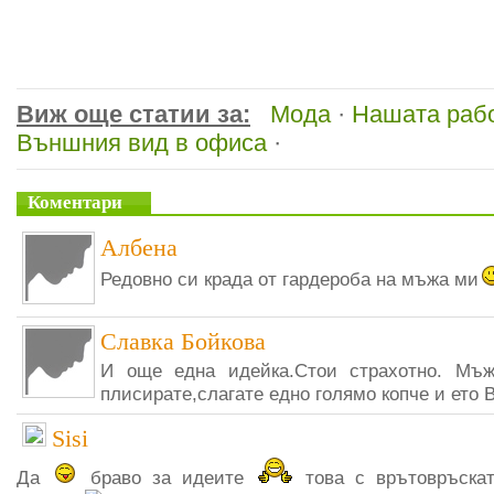
Виж още статии за:
Мода
·
Нашата раб
Външния вид в офиса
·
Коментари
Албена
Редовно си крада от гардероба на мъжа ми
Славка Бойкова
И още една идейка.Стои страхотно. Мъжк
плисирате,слагате едно голямо копче и ето В
Sisi
Да
браво за идеите
това с врътовръскат