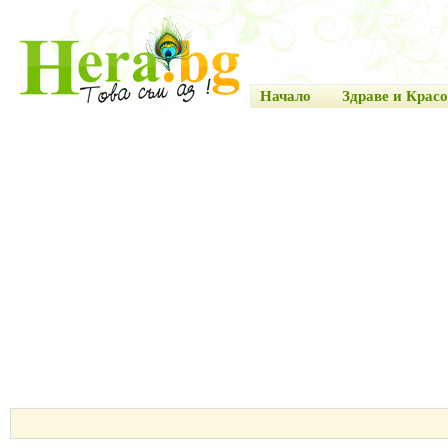
Начало
Здраве и Красо