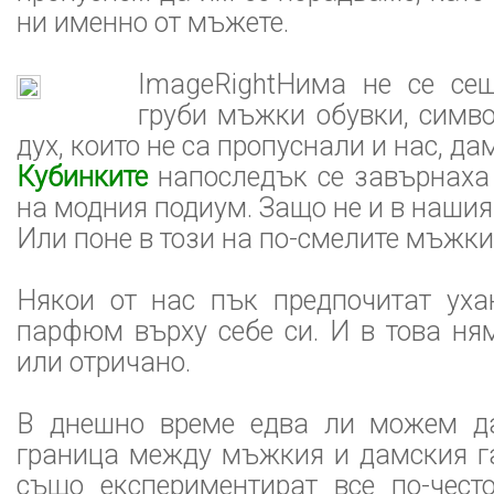
ни именно от мъжете.
ImageRightНима не се се
груби мъжки обувки, симво
дух, които не са пропуснали и нас, да
Кубинките
напоследък се завърнаха
на модния подиум. Защо не и в нашия
Или поне в този на по-смелите мъжк
Някои от нас пък предпочитат ух
парфюм върху себе си. И в това ня
или отричано.
В днешно време едва ли можем д
граница между мъжкия и дамския г
също експериментират все по-чест