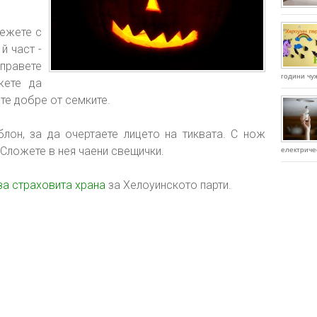
режете с
й част -
правете
години чу
жете да
ите добре от семките.
лон, за да очертаете лицето на тиквата. С нож
 Сложете в нея чаени свещички.
електричес
за страховита храна
за Хелоуинското парти.