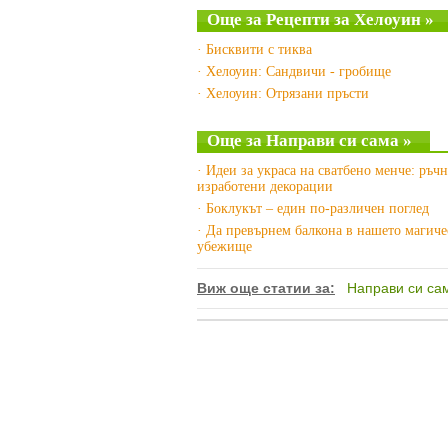
Още за Рецепти за Хелоуин »
· Бисквити с тиква
· Хелоуин: Сандвичи - гробище
· Хелоуин: Отрязани пръсти
Още за Направи си сама »
· Идеи за украса на сватбено менче: ръч
изработени декорации
· Боклукът – един по-различен поглед
· Да превърнем балкона в нашето магиче
убежище
Виж още статии за:
Направи си са