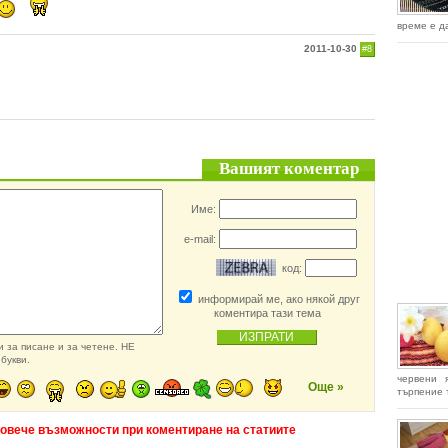
време е д
2011-10-30
#8
Вашият коментар
Име:
e-mail:
код:
информирай ме, ако някой друг
коментира тази тема
 за писане и за четене. НЕ
букви.
червени 
Още »
търпение т
повече възможности при коментиране на статиите