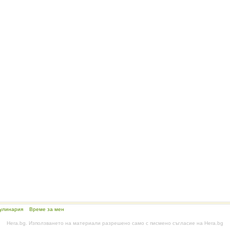
улинария
Време за мен
Hera.bg. Използването на материали разрешено само с писмено съгласие на Hera.bg