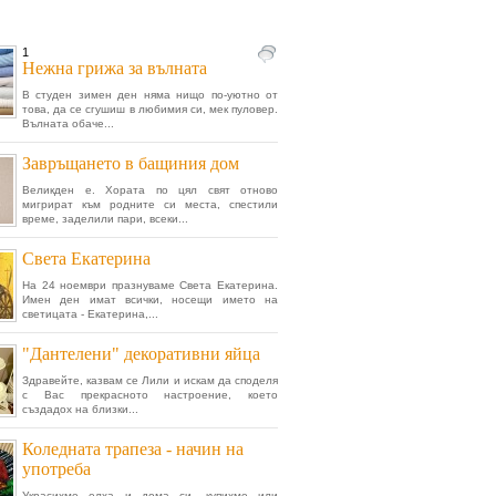
1
Нежна грижа за вълната
В студен зимен ден няма нищо по-уютно от
това, да се сгушиш в любимия си, мек пуловер.
Вълната обаче...
Завръщането в бащиния дом
Великден е. Хората по цял свят отново
мигрират към родните си места, спестили
време, заделили пари, всеки...
Света Екатерина
На 24 ноември празнуваме Света Екатерина.
Имен ден имат всички, носещи името на
светицата - Екатерина,...
"Дантелени" декоративни яйца
Здравейте, казвам се Лили и искам да споделя
с Вас прекрасното настроение, което
създадох на близки...
Коледната трапеза - начин на
употреба
Украсихме елха и дома си, купихме или