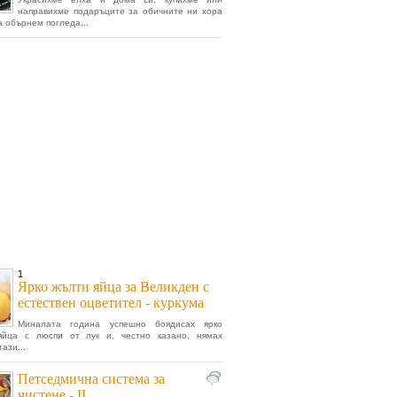
направихме подаръците за обичните ни хора
а обърнем погледа...
1
Ярко жълти яйца за Великден с
естествен оцветител - куркума
Миналата година успешно боядисах ярко
яйца с люспи от лук и, честно казано, нямах
ази...
Петседмична система за
чистене - II