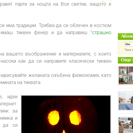
равят парти за нощта на Вси светии, защото е
 си има традиции. Трябва да си облечен в костюм
 имаш тиквен фенер и да направиш "
страшно
Абон
Така 
на вашето въображение и материалите, с които
Още 
насоки как да си направите класически тиквен
 нарисувайте желаната озъбена физиономия, като
мината на тиквата.
е, идеи
тернет.
инк за
нимка и
 да си