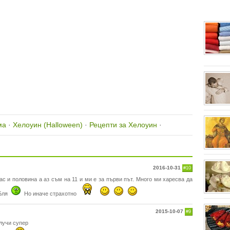
ма
·
Хелоуин (Halloween)
·
Рецепти за Хелоуин
·
2016-10-31
#10
ас и половина а аз съм на 11 и ми е за първи път. Много ми харесва да
 Бля
Но иначе страхотно
2015-10-07
#9
олучи супер