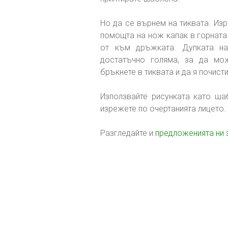
Но да се върнем на тиквата. Из
помощта на нож капак в горната 
от към дръжката. Дупката на
достатъчно голяма, за да мо
бръкнете в тиквата и да я почист
Използвайте рисунката като шаб
изрежете по очертанията лицето.
Разгледайте и
предложенията ни 