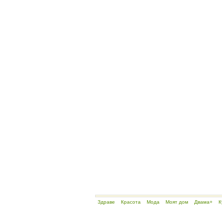
Здраве
Красота
Мода
Моят дом
Двама+
К