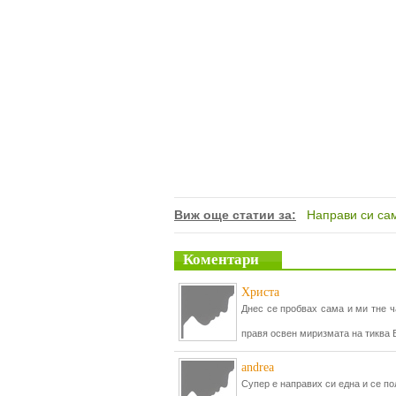
Виж още статии за:
Направи си са
Коментари
Христа
Днес се пробвах сама и ми тне ч
правя освен миризмата на тиква
andrea
Супер е направих си една и се п