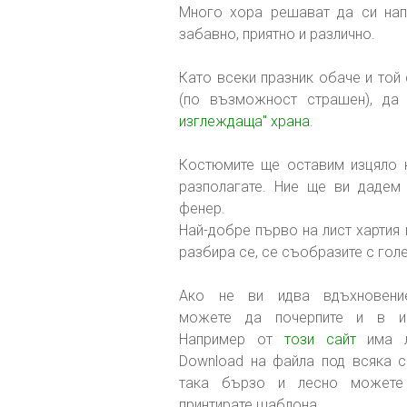
Много хора решават да си нап
забавно, приятно и различно.
Като всеки празник обаче и той
(по възможност страшен), да
изглеждаща" храна.
Костюмите ще оставим изцяло 
разполагате. Ние ще ви дадем 
фенер.
Най-добре първо на лист хартия
разбира се, се съобразите с голе
Ако не ви идва вдъхновени
можете да почерпите и в ин
Например от
този сайт
има л
Download на файла под всяка с
така бързо и лесно можете
принтирате шаблона.