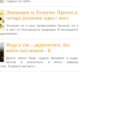
години не губят...
Декорация за Хелоуин: Прилеп и
четири различни идеи с него
Хелоуин не е наш, православен празник, не е
и част от българската традиция. В последните
ждоземният...
Вода и ток – даденостите, без
които (не) можем - II
Дните около Нова година прекарах в къща,
високо в планината, в която нямаше
тво. И докато вечерта...