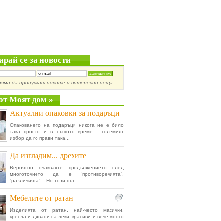
ирай се за новости
няма да пропускаш новите и интересни неща
от Моят дом »
Актуални опаковки за подаръци
Опаковането на подаръци никога не е било
така просто и в същото време - големият
избор да го прави така...
Да изгладим... дрехите
Вероятно очаквахте продължението след
многоточието да е “противоречията”,
“различията”... Но този път...
Мебелите от ратан
Изделията от ратан, най-често масички,
кресла и дивани са леки, красиви и вече много