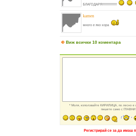
БЛАГОДАРЯ!!!!!!!!!!!!!!!!
kamen
много е яко хора
Виж всички 10 коментара
* Моля, използвайте КИРИЛИЦА, по лесно е и
пишете само с ГЛАВНИ 
Регистрирай се за да имаш 