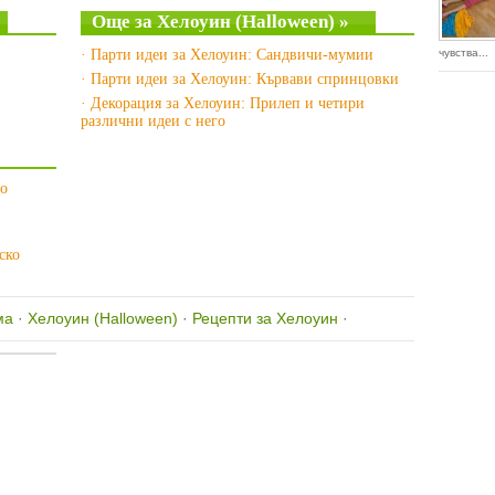
Още за Хелоуин (Halloween) »
· Парти идеи за Хелоуин: Сандвичи-мумии
чувства...
· Парти идеи за Хелоуин: Кървави спринцовки
· Декорация за Хелоуин: Прилеп и четири
различни идеи с него
но
ско
ма
·
Хелоуин (Halloween)
·
Рецепти за Хелоуин
·