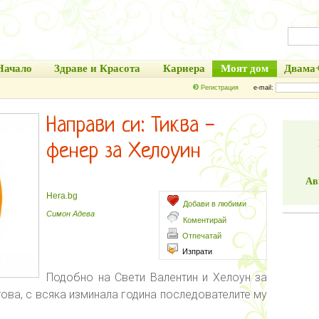
Начало
Здраве и Красота
Кариера
Моят дом
Двама
Регистрация
e-mail:
Направи си: Тиква -
фенер за Хелоуин
Ав
Hera.bg
Добави в любими
Симон Адева
Коментирай
Отпечатай
Изпрати
Подобно на Свети Валентин и Хелоун за
това, с всяка изминала година последователите му