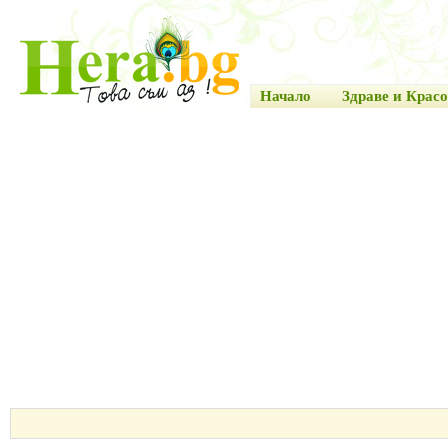
Начало
Здраве и Красо