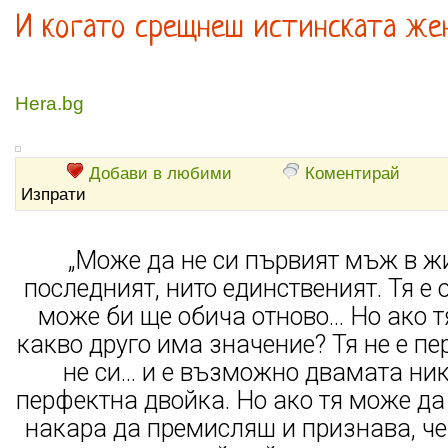
И когато срещнеш истинската жена
Hera.bg
Добави в любими
Коментирай
Изпрати
„Може да не си първият мъж в жи
последният, нито единственият. Тя е 
може би ще обича отново… Но ако тя
какво друго има значение? Тя не е пе
не си… и е възможно двамата ник
перфектна двойка. Но ако тя може да 
накара да премисляш и признава, че