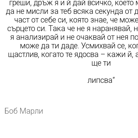
греши, дръж я и й дай всичко, което
да не мисли за теб всяка секунда от д
част от себе си, която знае, че мо
сърцето си. Така че не я наранявай, 
я анализирай и не очаквай от нея по
може да ти даде. Усмихвай се, ко
щастлив, когато те ядосва – кажи й, 
ще ти
липсва“
Боб Марли