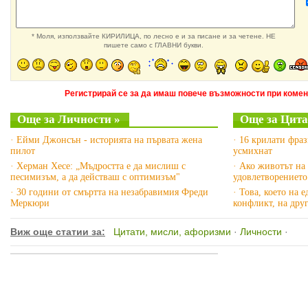
* Моля, използвайте КИРИЛИЦА, по лесно е и за писане и за четене. НЕ
пишете само с ГЛАВНИ букви.
Регистрирай се за да имаш повече възможности при комен
Още за Личности »
Още за Цита
· Ейми Джонсън - историята на първата жена
· 16 крилати фра
пилот
усмихнат
· Херман Хесе: „Мъдростта е да мислиш с
· Ако животът на 
песимизъм, а да действаш с оптимизъм"
удовлетворението
· 30 години от смъртта на незабравимия Фреди
· Това, което на 
Меркюри
конфликт, на дру
Виж още статии за:
Цитати, мисли, афоризми
·
Личности
·