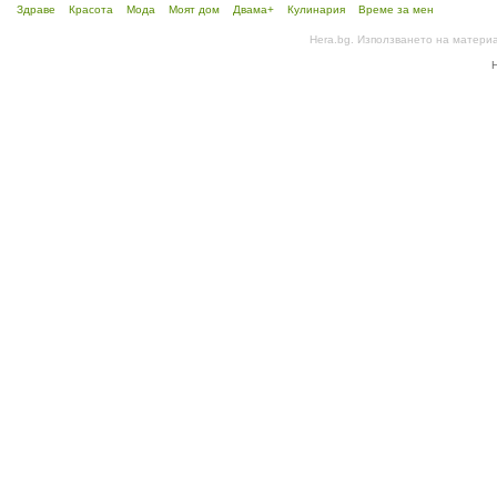
Здраве
Красота
Мода
Моят дом
Двама+
Кулинария
Време за мен
Hera.bg. Използването на матери