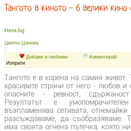
Тангото в киното - 6 велики кино
Hera.bg
Цвети Цанева
Добави в любими
Коментирай
Изпрати
Тангото е в корена на самия живот.
красивите страни от него - любов и 
опасните - ревност, сдържанос
Резултатът е умопомрачителе
възпламенява сетивата, отнемайки 
разсъждаваме, да съобразяваме. Т
има своята огнена пътечка, която 