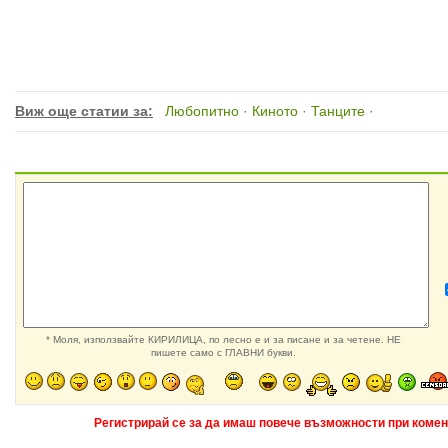
Виж още статии за:
Любопитно
·
Киното
·
Танците
·
* Моля, използвайте КИРИЛИЦА, по лесно е и за писане и за четене. НЕ
пишете само с ГЛАВНИ букви.
Регистрирай се за да имаш повече възможности при комен