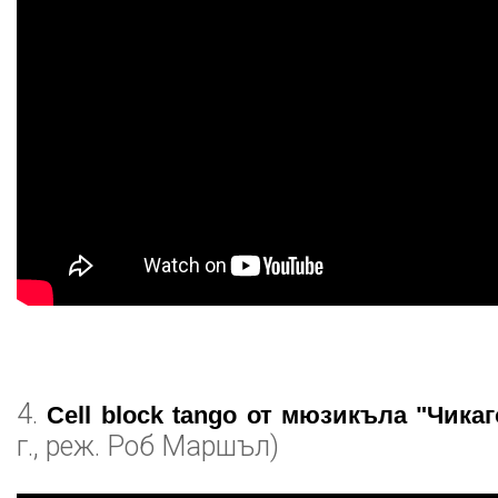
4.
Cell block tango от мюзикъла "Чикаг
г., реж. Роб Маршъл)