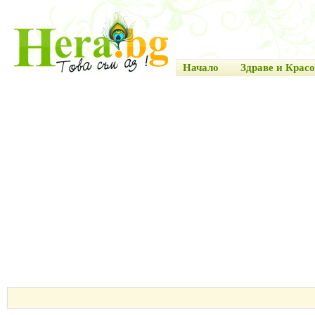
Начало
Здраве и Красо