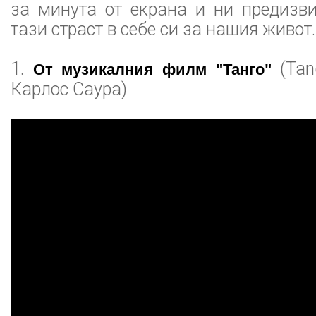
за минута от екрана и ни предизв
тази страст в себе си за нашия живот.
1.
(Tang
От музикалния филм "Танго"
Карлос Саура)