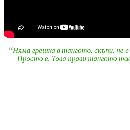
“
Няма грешка в тангото, скъпи, не 
Просто е. Това прави тангото тол