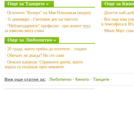
Още за Танците »
Още за Кино
· Огненото "Болеро" на Мая Плисецкая (видео)
· Десетте най-до
· 11 декември - Световен ден на тангото
· Все още има ут
в боксофиса в Ит
· "Неблагодарните" професии - цял живот труд
за няколко мига слава
· Мики Маус стан
Още за Любопитно »
· 20 града, които трябва да посетите... гладни
· Обичате ли дъжда? Не сте сами
· Опасни капризи: Странните диети, които
хората са спазвали през вековете
Виж още статии за:
Любопитно
·
Киното
·
Танците
·