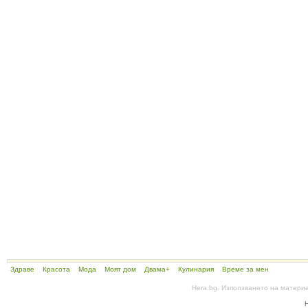
Здраве
Красота
Мода
Моят дом
Двама+
Кулинария
Време за мен
Hera.bg. Използването на матери