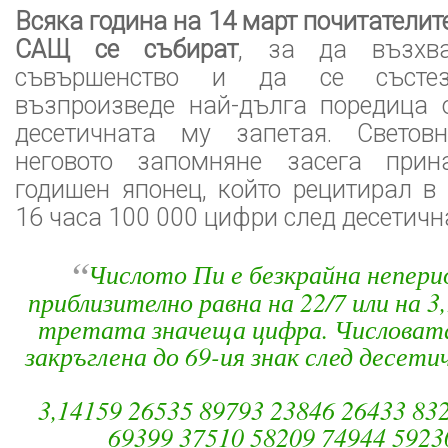
Всяка година на 14 март почитателит
САЩ се събират
, за да възхва
съвършенство и да се състе
възпроизведе най-дълга поредица 
десетичната му запетая. Светов
неговото запомняне засега при
годишен японец, който рецитирал в
16 часа 100 000 цифри след десетичн
“
Числото Пи е безкрайна непери
приблизително равна на 22/7 или на 3
третата значеща цифра. Числоват
закръглена до 69-ия знак след десети
3,14159 26535 89793 23846 26433 83
69399 37510 58209 74944 59230