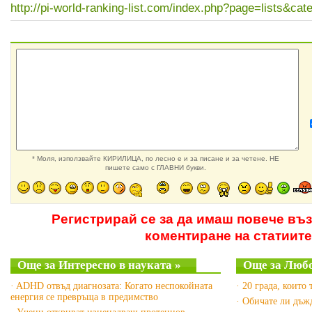
http://pi-world-ranking-list.com/index.php?page=lists&cat
* Моля, използвайте КИРИЛИЦА, по лесно е и за писане и за четене. НЕ
пишете само с ГЛАВНИ букви.
Регистрирай се за да имаш повече въ
коментиране на статиите
Още за Интересно в науката »
Още за Люб
· ADHD отвъд диагнозата: Когато неспокойната
· 20 града, които 
енергия се превръща в предимство
· Обичате ли дъж