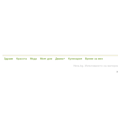
Здраве
Красота
Мода
Моят дом
Двама+
Кулинария
Време за мен
Hera.bg. Използването на матери