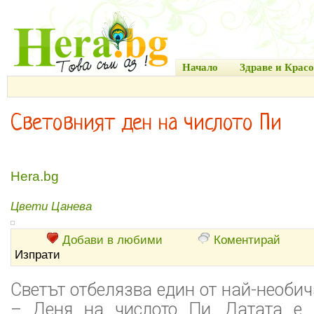
Начало
Здраве и Красо
Световният ден на числото Пи
Hera.bg
Цвети Цанева
Добави в любими
Коментирай
Изпрати
Светът отбелязва един от най-необи
– Деня на числото Пи. Датата е 