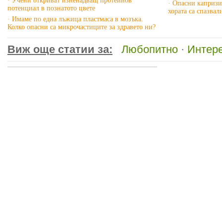
· Учени откриват изненадващ протеинов
· Опасни капризи
потенциал в познатото цвете
хората са спазвал
· Имаме по една лъжица пластмаса в мозъка.
Колко опасни са микрочастиците за здравето ни?
Виж още статии за:
Любопитно
·
Интере