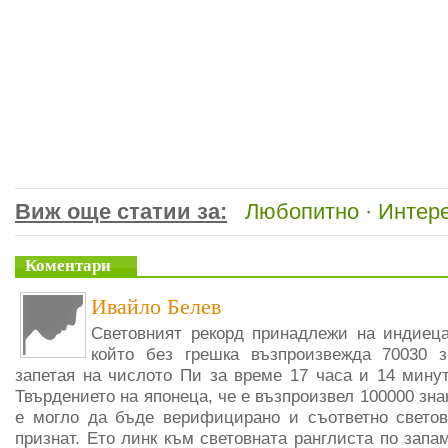
Виж още статии за:
Любопитно
·
Интере
Коментари
Ивайло Белев
Световният рекорд принадлежи на индиец
който без грешка възпроизвежда 70030 з
запетая на числото Пи за време 17 часа и 14 минут
Твърдението на японеца, че е възпроизвел 100000 знак
е могло да бъде верифицирано и съответно светов
признат. Ето линк към световната ранглиста по запа