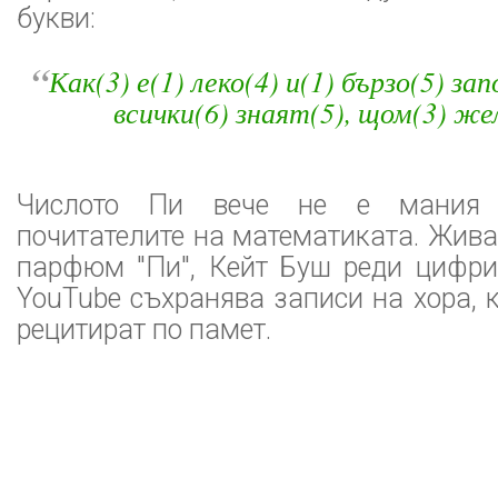
букви:
“
Как(3) е(1) леко(4) и(1) бързо(5) за
всички(6) знаят(5), щом(3) же
Числото Пи вече не е мания 
почитателите на математиката. Жив
парфюм "Пи", Кейт Буш реди цифрит
YouTube съхранява записи на хора, к
рецитират по памет.