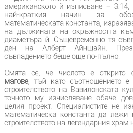
американското й изписване – 3.14,
най-краткия начин за обо
математическата константа, изразя
на дължината на окръжността къ
диаметъра й. Същевременно тя съв
ден на Алберт Айнщайн. Пре
съвпадението беше още по-пълно.
Смята се, че числото е открито
магове
, тъй като съотношението е
строителството на Вавилонската ку
точното му изчисляване обаче до
целия проект. Специалистите не и
математическа константа да лежи 
строителството на легендарния храм 