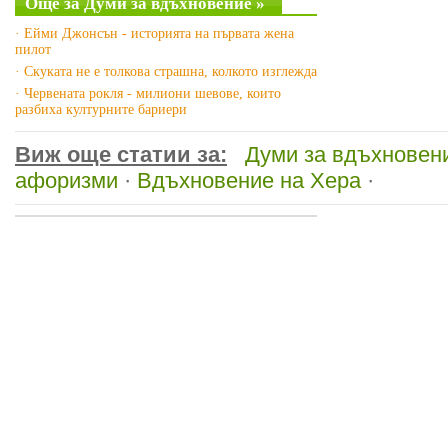
Още за Думи за вдъхновение »
· Ейми Джонсън - историята на първата жена
пилот
· Скуката не е толкова страшна, колкото изглежда
· Червената рокля - милиони шевове, които
разбиха културните бариери
Виж още статии за:
Думи за вдъхновен
афоризми
·
Вдъхновение на Хера
·