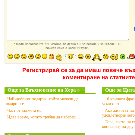
* Моля, използвайте КИРИЛИЦА, по лесно е и за писане и за четене. НЕ
пишете само с ГЛАВНИ букви.
Регистрирай се за да имаш повече въ
коментиране на статиите
Още за Вдъхновение на Хера »
Още за Цита
· Най-добрият подарък, който можеш да
· 16 крилати фра
подариш е...
усмихнат
· Част от късмета е...
· Ако животът на 
удовлетворението
· Идва време, когато трябва да избереш...
· Това, което на 
конфликт, на дру