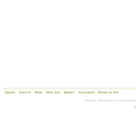
Здраве
Красота
Мода
Моят дом
Двама+
Кулинария
Време за мен
Hera.bg. Използването на матери