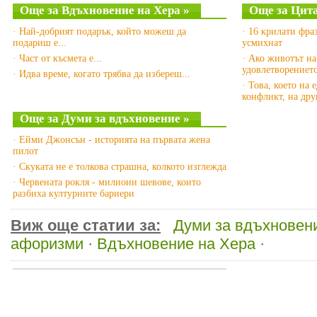
Още за Вдъхновение на Хера »
Още за Цита
· Най-добрият подарък, който можеш да
· 16 крилати фра
подариш е...
усмихнат
· Част от късмета е...
· Ако животът на 
удовлетворениет
· Идва време, когато трябва да избереш...
· Това, което на
конфликт, на дру
Още за Думи за вдъхновение »
· Ейми Джонсън - историята на първата жена
пилот
· Скуката не е толкова страшна, колкото изглежда
· Червената рокля - милиони шевове, които
разбиха културните бариери
Виж още статии за:
Думи за вдъхновен
афоризми
·
Вдъхновение на Хера
·