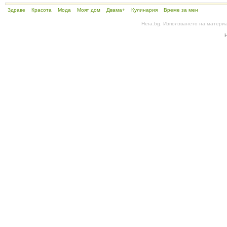
Здраве
Красота
Мода
Моят дом
Двама+
Кулинария
Време за мен
Hera.bg. Използването на матери