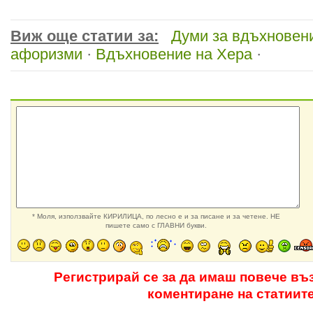
Виж още статии за:
Думи за вдъхновен
афоризми
·
Вдъхновение на Хера
·
* Моля, използвайте КИРИЛИЦА, по лесно е и за писане и за четене. НЕ
пишете само с ГЛАВНИ букви.
Регистрирай се за да имаш повече въ
коментиране на статиит