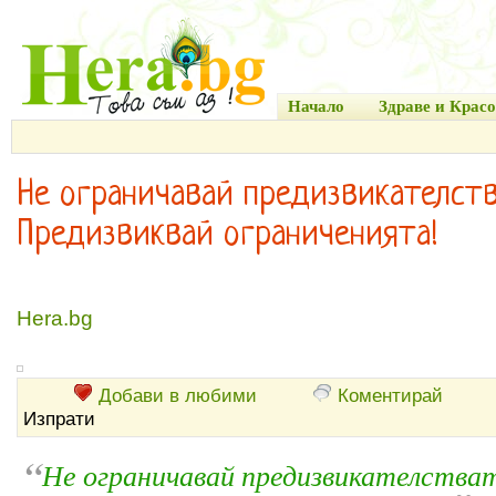
Начало
Здраве и Красо
Не ограничавай предизвикателств
Предизвиквай ограниченията!
Hera.bg
Добави в любими
Коментирай
Изпрати
“
Не ограничавай предизвикателстват