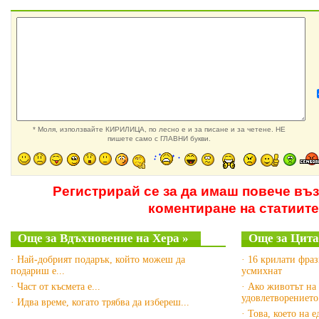
* Моля, използвайте КИРИЛИЦА, по лесно е и за писане и за четене. НЕ
пишете само с ГЛАВНИ букви.
Регистрирай се за да имаш повече въ
коментиране на статиите
Още за Вдъхновение на Хера »
Още за Цита
· Най-добрият подарък, който можеш да
· 16 крилати фра
подариш е...
усмихнат
· Част от късмета е...
· Ако животът на 
удовлетворението
· Идва време, когато трябва да избереш...
· Това, което на 