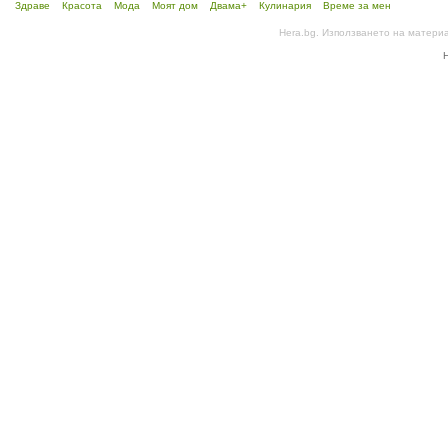
Здраве
Красота
Мода
Моят дом
Двама+
Кулинария
Време за мен
Hera.bg. Използването на матери