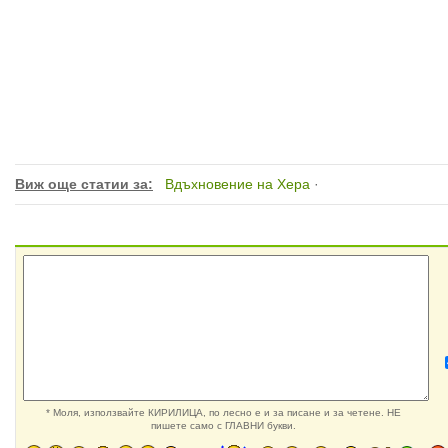
Виж още статии за:
Вдъхновение на Хера
·
* Моля, използвайте КИРИЛИЦА, по лесно е и за писане и за четене. НЕ
пишете само с ГЛАВНИ букви.