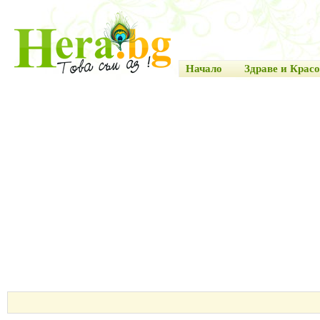
Начало
Здраве и Красо