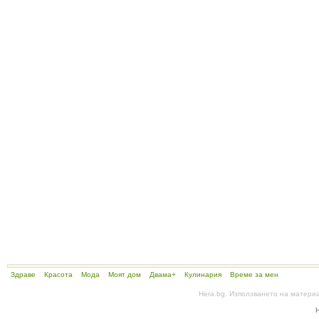
Здраве
Красота
Мода
Моят дом
Двама+
Кулинария
Време за мен
Hera.bg. Използването на матери