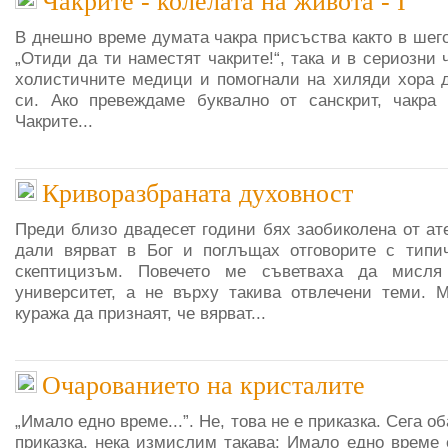
Чакрите - колелата на живота - I
В днешно време думата чакра присъства както в шего
„Отиди да ти наместят чакрите!“, така и в сериозни 
холистичните медици и помогнали на хиляди хора д
си. Ако превеждаме буквално от санскрит, чакра 
Чакрите...
Криворазбраната духовност
Преди близо двадесет години бях заобиколена от ат
дали вярват в Бог и поглъщах отговорите с типи
скептицизъм. Повечето ме съветваха да мисл
университет, а не върху такива отвлечени теми. 
куража да признаят, че вярват...
Очарованието на кристалите
„Имало едно време...”. Не, това не е приказка. Сега о
приказка, нека измислим такава: Имало едно време