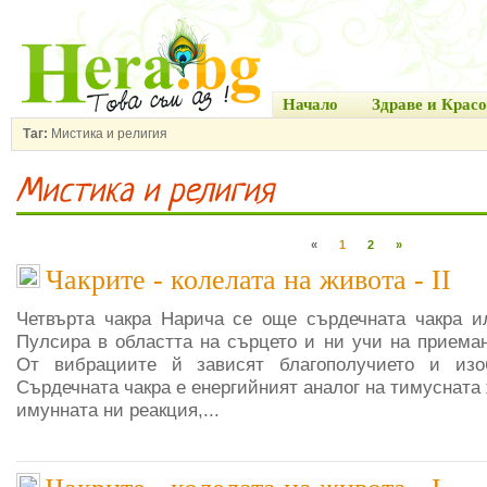
Начало
Здраве и Красо
Таг:
Мистика и религия
Мистика и религия
«
1
2
»
Чакрите - колелата на живота - II
Четвърта чакра Нарича се още сърдечната чакра и
Пулсира в областта на сърцето и ни учи на приеман
От вибрациите й зависят благополучието и изо
Сърдечната чакра е енергийният аналог на тимусната 
имунната ни реакция,...