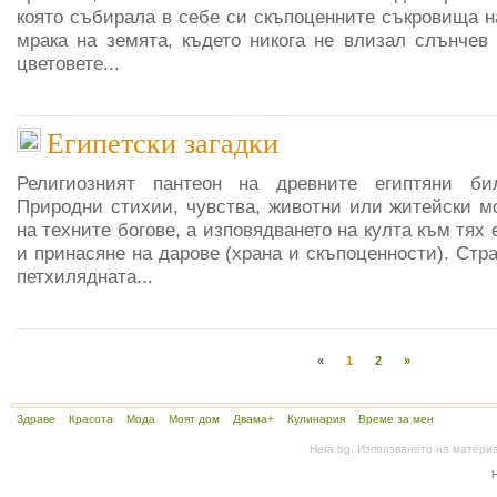
която събирала в себе си скъпоценните съкровища н
мрака на земята, където никога не влизал слънчев 
цветовете...
Египетски загадки
Религиозният пантеон на древните египтяни би
Природни стихии, чувства, животни или житейски м
на техните богове, а изповядването на култа към тях
и принасяне на дарове (храна и скъпоценности). Стра
петхилядната...
«
1
2
»
Здраве
Красота
Мода
Моят дом
Двама+
Кулинария
Време за мен
Hera.bg. Използването на матери