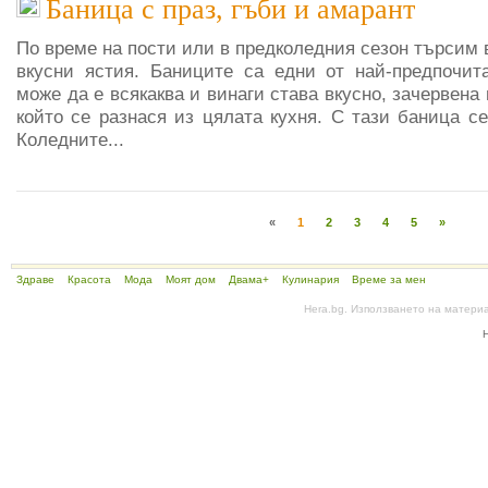
Баница с праз, гъби и амарант
По време на пости или в предколедния сезон търсим 
вкусни ястия. Баниците са едни от най-предпочит
може да е всякаква и винаги става вкусно, зачервена
който се разнася из цялата кухня. С тази баница с
Коледните...
«
1
2
3
4
5
»
Здраве
Красота
Мода
Моят дом
Двама+
Кулинария
Време за мен
Hera.bg. Използването на матери