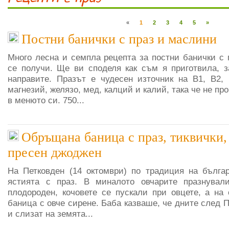
«
1
2
3
4
5
»
Постни банички с праз и маслини
Много лесна и семпла рецепта за постни банички с 
се получи. Ще ви споделя как съм я приготвила, 
направите. Празът е чудесен източник на B1, B2,
магнезий, желязо, мед, калций и калий, така че не пр
в менюто си. 750...
Обръщана баница с праз, тиквички,
пресен джоджен
На Петковден (14 октомври) по традиция на бълга
ястията с праз. В миналото овчарите празнувал
плодороден, кочовете се пускали при овцете, а на 
баница с овче сирене. Баба казваше, че дните след 
и слизат на земята...