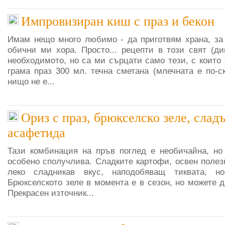
Импровизиран киш с праз и бекон
Имам нещо много любимо - да приготвям храна, за
обични ми хора. Просто... рецепти в този свят (ди
необходимото, но са ми сърцати само тези, с които
грама праз 300 мл. течна сметана (млечната е по-с
нищо не е...
Ориз с праз, брюкселско зеле, слад
асафетида
Тази комбинация на пръв поглед е необичайна, но 
особено сполучлива. Сладките картофи, освен полез
леко сладникав вкус, наподобяващ тиквата, 
Брюкселското зеле в момента е в сезон, но можете д
Прекрасен източник...