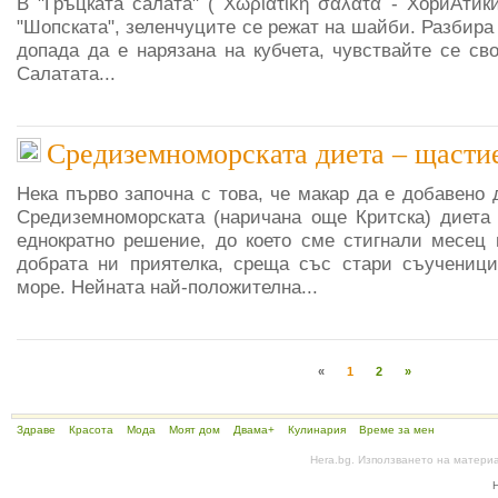
В "Гръцката салата" ( Χωριάτικη σαλάτα - ХориАтик
"Шопската", зеленчуците се режат на шайби. Разбира 
допада да е нарязана на кубчета, чувствайте се св
Салатата...
Средиземноморската диета – щастие
Нека първо започна с това, че макар да е добавено
Средиземноморската (наричана още Критска) диета 
еднократно решение, до което сме стигнали месец 
добрата ни приятелка, среща със стари съученици
море. Нейната най-положителна...
«
1
2
»
Здраве
Красота
Мода
Моят дом
Двама+
Кулинария
Време за мен
Hera.bg. Използването на матери