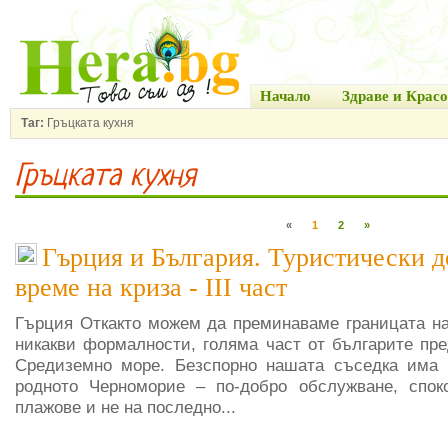
Начало
Здраве и Красо
Таг:
Гръцката кухня
Гръцката кухня
«
1
2
»
Гърция и България. Туристически 
време на криза - III част
Гърция Откакто можем да преминаваме границата н
никакви формалности, голяма част от българите пре
Средиземно море. Безспорно нашата съседка има 
родното Черноморие – по-добро обслужване, спок
плажове и не на последно...