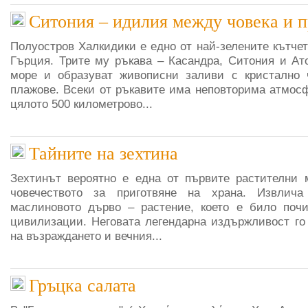
Ситония – идилия между човека и п
Полуостров Халкидики е едно от най-зелените кътче
Гърция. Трите му ръкава – Касандра, Ситония и Ато
море и образуват живописни заливи с кристално 
плажове. Всеки от ръкавите има неповторима атмосф
цялото 500 километрово...
Тайните на зехтина
Зехтинът вероятно е една от първите растителни 
човечеството за приготвяне на храна. Извлич
маслиновото дърво – растение, което е било почи
цивилизации. Неговата легендарна издържливост го
на възраждането и вечния...
Гръцка салата