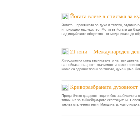
Йогата влезе в списъка за
Йогата – практиката за духа и тялото, отдавна
и природно наследство. Мотивът йогата да бъд
над индийското общество - от медицината до обра
21 юни – Международен ден 
Хилядолетия след възникването на тази древна п
на нейната същност, значимост и важен принос
колко са здравословни за тялото, духа и ума, йо
Криворазбраната духовност
Преди близо двадесет години бях заобиколена о
типичния за тийнейджърите скептицизъм. Повеч
такива отвлечени теми. Малцината, които имаха к