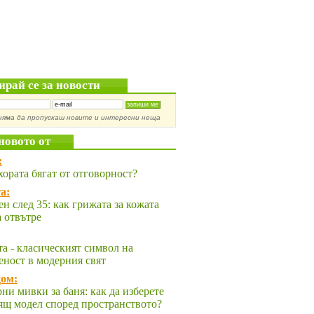
ирай се за новости
няма да пропускаш новите и интересни неща
новото от
:
хората бягат от отговорност?
а:
ен след 35: как грижата за кожата
а отвътре
та - класическият символ на
еност в модерния свят
ом:
ни мивки за баня: как да изберете
ящ модел според пространството?