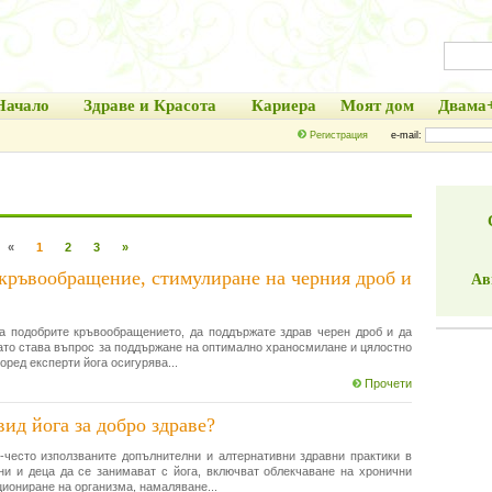
Начало
Здраве и Красота
Кариера
Моят дом
Двама
Регистрация
e-mail:
«
1
2
3
»
 кръвообращение, стимулиране на черния дроб и
Ав
да подобрите кръвообращението, да поддържате здрав черен дроб и да
ато става въпрос за поддържане на оптимално храносмилане и цялостно
оред експерти йога осигурява...
Прочети
ид йога за добро здраве?
-често използваните допълнителни и алтернативни здравни практики в
ни и деца да се занимават с йога, включват облекчаване на хронични
циониране на организма, намаляване...