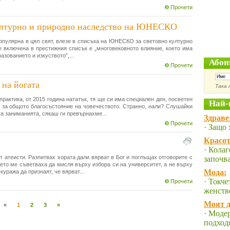
Прочети
 културно и природно наследство на ЮНЕСКО
 популярна в цял свят, влезе в списъка на ЮНЕСКО за световно културно
е включена в престижния списък е „многовековното влияние, което има
зованието и изкуството”,...
Абон
Прочети
на йогата
Така 
рактика, от 2015 година нататък, тя ще си има специален ден, посветен
Най-
 за общото благосъстояние на човечеството. Странно, нали? Слушайки
га заниманията, сякаш ги превърнахме...
Здраве
Прочети
· Защо 
Красот
· Колаг
т атеисти. Разпитвах хората дали вярват в Бог и поглъщах отговорите с
започв
ето ме съветваха да мисля върху избора си на университет, а не върху
Мода:
уража да признаят, че вярват...
· Токче
Прочети
женств
Моят д
«
1
2
3
»
· Модер
подход