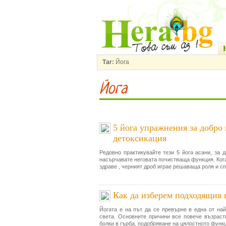
Таг:
Йога
Йога
5 йога упражнения за добро
детоксикация
Редовно практикувайте тези 5 йога асани, за 
насърчавате неговата почистваща функция. Ког
здраве , черният дроб играе решаваща роля и сп
Как да изберем подходящия в
Йогата е на път да се превърне в една от най
света. Основните причини все повече възраст
болки в гърба, подобряване на цялостното функ