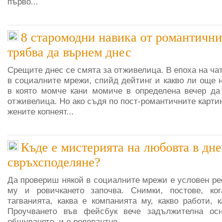
първо...
8 старомодни навика от романтични
трябва да върнем днес
Срещите днес се смята за отживелица. В епоха на чат
в социалните мрежи, спийд дейтинг и какво ли още 
в която момче кани момиче в определена вечер да
отживелица. Но ако съдя по пост-романтичните картин
жените копнеят...
Къде е мистерията на любовта в дн
свръхсподеляне?
Да провериш някой в социалните мрежи е условен ре
му и ровичкането започва. Снимки, постове, к
тагванията, каква е компанията му, какво работи, 
Проучването във фейсбук вече задължителна осн
общуването, и е релевантно...