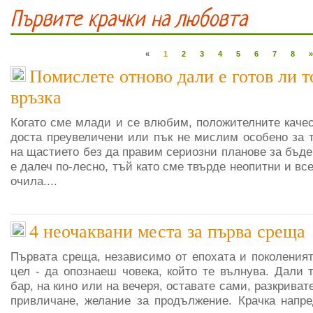
Първите крачки на любовта
«
1
2
3
4
5
6
7
8
»
Помислете отново дали е готов ли т
връзка
Когато сме млади и се влюбим, положителните качес
дoста преувеличени или пък не мислим особено за т
на щастието без да правим сериозни планове за бъде
е далеч по-лесно, тъй като сме твърде неопитни и вс
очила....
4 неочаквани места за първа среща
Първата среща, независимо от епохата и поколеният
цел - да опознаеш човека, който те вълнува. Дали 
бар, на кино или на вечеря, оставате сами, разкрива
привличане, желание за продължение. Крачка напре