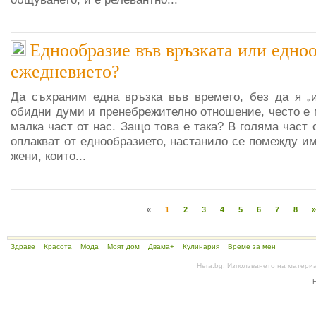
Еднообразие във връзката или едноо
ежедневието?
Да съхраним една връзка във времето, без да я „
обидни думи и пренебрежително отношение, често е 
малка част от нас. Защо това е така? В голяма част 
оплакват от еднообразието, настанило се помежду и
жени, които...
«
1
2
3
4
5
6
7
8
»
Здраве
Красота
Мода
Моят дом
Двама+
Кулинария
Време за мен
Hera.bg. Използването на матери