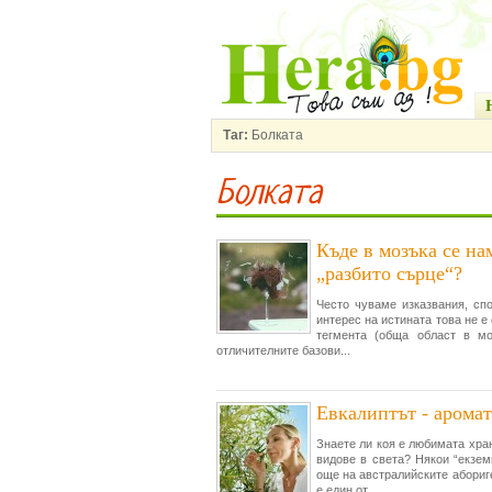
Таг:
Болката
Болката
Къде в мозъка се на
„разбито сърце“?
Често чуваме изказвания, спо
интерес на истината това не е
тегмента (обща област в мо
отличителните базови...
Евкалиптът - аромат
Знаете ли коя е любимата хра
видове в света? Някои “екзем
още на австралийските абориге
е един от...