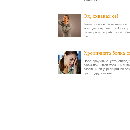
Ох, схванах се!
Колко пъти сте го казвали сле
може да помръднете? А вечерта
ви направят неработоспособни
със...
Хроничната болка с
Ново проучване установява, 
болка при някои хора. Емоцио
различни лица реагират по ра
докато други остават...