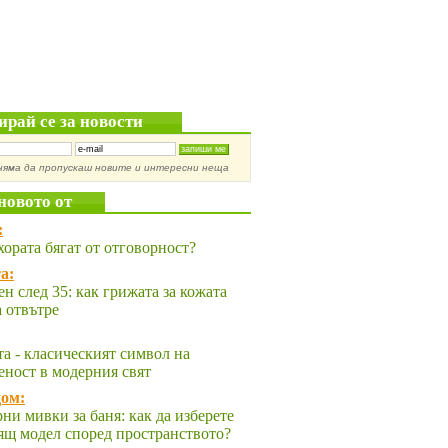
ирай се за новости
няма да пропускаш новите и интересни неща
новото от
:
хората бягат от отговорност?
а:
ен след 35: как грижата за кожата
а отвътре
та - класическият символ на
еност в модерния свят
ом:
ни мивки за баня: как да изберете
ящ модел според пространството?