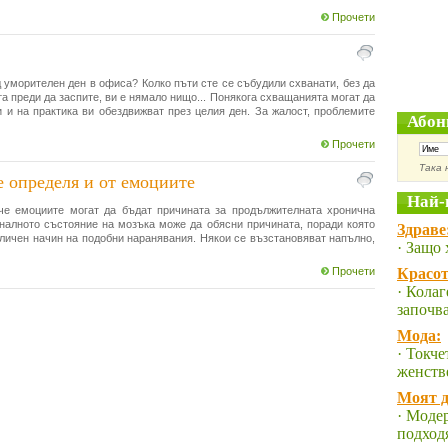
Прочети
д уморителен ден в офиса? Колко пъти сте се събудили схванати, без да
 преди да заспите, ви е нямало нищо... Понякога схващанията могат да
 и на практика ви обездвижват през целия ден. За жалост, проблемите
Абон
Прочети
Така 
е определя и от емоциите
Най-
че емоциите могат да бъдат причината за продължителната хронична
налното състояние на мозъка може да обясни причината, поради която
Здраве
зличен начин на подобни наранявания. Някои се възстановяват напълно,
· Защо 
Прочети
Красот
· Колаг
започв
Мода:
· Токче
женств
Моят д
· Модер
подход