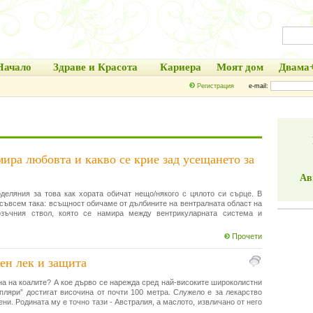
Начало
Здраве и Красота
Кариера
Моят дом
Двама
Регистрация
e-mail:
мира любовта и какво се крие зад усещането за
Ав
деляния за това как хората обичат нещо/някого с цялото си сърце. В
 съвсем така: всъщност обичаме от дълбините на вентралната област на
зъчния ствол, която се намира между вентрикуларната система и
Прочети
ен лек и защита
на на коалите? А кое дърво се нарежда сред най-високите широколистни
пляри” достигат височина от почти 100 метра. Служело е за лекарство
ни. Родината му е точно тази - Австралия, а маслото, извличано от него