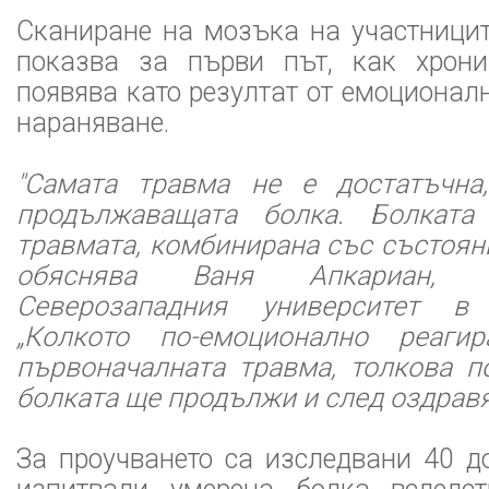
Сканиране на мозъка на участницит
показва за първи път, как хрони
появява като резултат от емоционал
нараняване.
"Самата травма не е достатъчна
продължаващата болка. Болката
травмата, комбинирана със състояние
обяснява Ваня Апкариан, 
Северозападния университет в
„Колкото по-емоционално реаги
първоначалната травма, толкова по
болката ще продължи и след оздравя
За проучването са изследвани 40 д