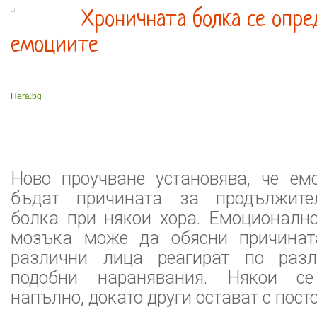
Хроничната болка се опре
емоциите
Hera.bg
Ново проучване установява, че ем
бъдат причината за продължите
болка при някои хора. Емоционално
мозъка може да обясни причината
различни лица реагират по раз
подобни наранявания. Някои се
напълно, докато други остават с пост