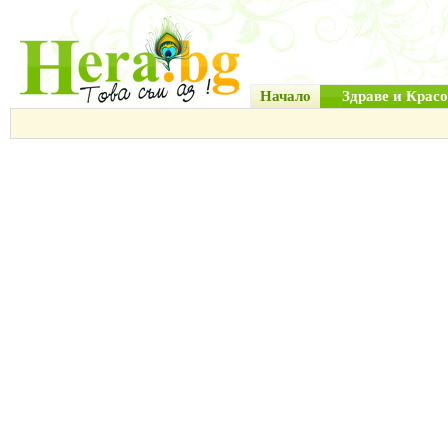
Начало
Здраве и Красо