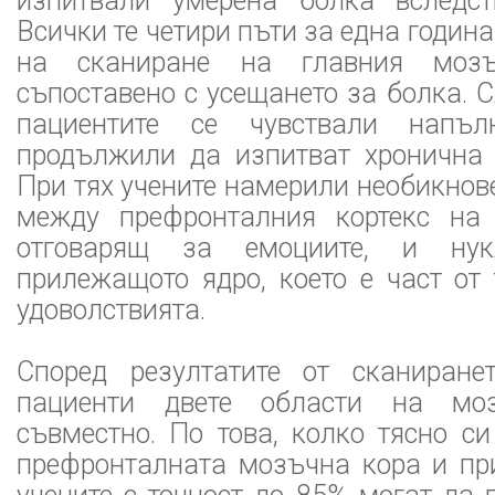
изпитвали умерена болка вследст
Всички те четири пъти за една годин
на сканиране на главния мозъ
съпоставено с усещането за болка. С
пациентите се чувствали напъл
продължили да изпитват хронична 
При тях учените намерили необикнов
между префронталния кортекс на 
отговарящ за емоциите, и нукл
прилежащото ядро, което е част от 
удоволствията.
Според резултатите от сканиране
пациенти двете области на моз
съвместно. По това, колко тясно с
префронталната мозъчна кора и пр