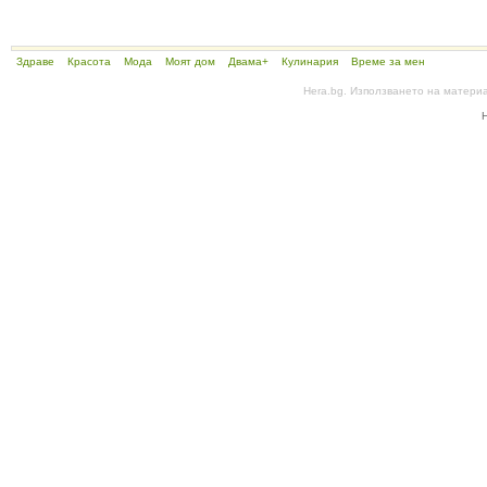
Здраве
Красота
Мода
Моят дом
Двама+
Кулинария
Време за мен
Hera.bg. Използването на матери