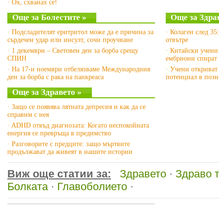
· Ох, схванах се!
Още за Болестите »
Още за Здра
· Подсладителят еритритол може да е причина за
· Колаген след 35
сърдечен удар или инсулт, сочи проучване
отвътре
· 1 декември – Световен ден за борба срещу
· Китайски учени
СПИН
ембриони спират 
· На 17-и ноември отбелязваме Международния
· Учени откриват
ден за борба с рака на панкреаса
потенциал в позн
Още за Здравето »
· Защо се появява лятната депресия и как да се
справим с нея
· ADHD отвъд диагнозата: Когато неспокойната
енергия се превръща в предимство
· Разговорите с предците: защо мъртвите
продължават да живеят в нашите истории
Виж още статии за:
Здравето
·
Здраво 
Болката
·
Главоболието
·