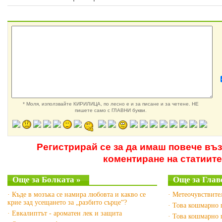
* Моля, използвайте КИРИЛИЦА, по лесно е и за писане и за четене. НЕ
пишете само с ГЛАВНИ букви.
Регистрирай се за да имаш повече въ
коментиране на статиите
Още за Болката »
Още за Глав
· Къде в мозъка се намира любовта и какво се
· Метеочувствите
крие зад усещането за „разбито сърце“?
· Това кошмарно г
· Евкалиптът - ароматен лек и защита
· Това кошмарно 