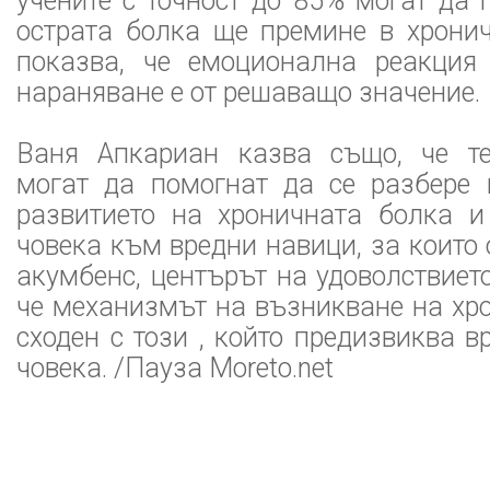
учените с точност до 85% могат да
острата болка ще премине в хронич
показва, че емоционална реакция
нараняване е от решаващо значение.
Ваня Апкариан казва също, че те
могат да помогнат да се разбере
развитието на хроничната болка и
човека към вредни навици, за които 
акумбенс, центърът на удоволствието
че механизмът на възникване на хр
сходен с този , който предизвиква в
човека. /Пауза Moreto.net