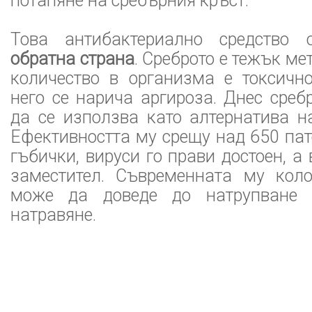
потапяне на сребърния кръст.
Това антибактериално средство 
обратна страна
. Среброто е тежък ме
количество в организма е токсично
него се нарича аргироза. Днес сре
да се използва като алтернатива н
Ефективността му срещу над 650 пат
гъбички, вируси го прави достоен, а
заместител. Съвременната му кол
може да доведе до натрупване 
натравяне.