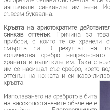
обгорелите селяни със светлата си к
изпъквали синкавите им вени. Ис
съвсем буквална.
Кръвта на аристократите действите
синкав оттенък.
Причина за това 
прибори, с които те се хранели 
смъртта си. В резултат на то
количества сребро непрекъснато
храната и напитките им. Така с вр
им се насищал със сребро, което во
оттенък на кожата и синкаво-лилав
кръвта.
Използването на среброто в бита
на високопоставените обаче не е