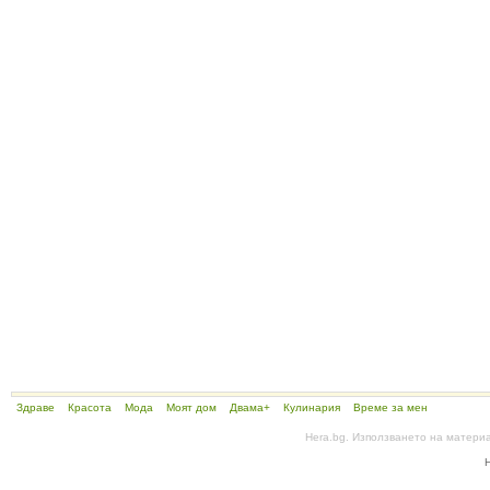
Здраве
Красота
Мода
Моят дом
Двама+
Кулинария
Време за мен
Hera.bg. Използването на матери