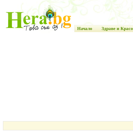
Начало
Здраве и Красо