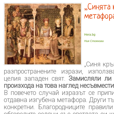
„Синята 
метафор
Hera.bg
Ния Стоянова
„Синя кръ
разпространените изрази, използ
целия западен свят.
Замисляли ли 
произхода на това наглед несъвмест
В повечето случай изразът се прип
отдавна изгубена метафора. Други тъ
конкретни. Благородниците правили