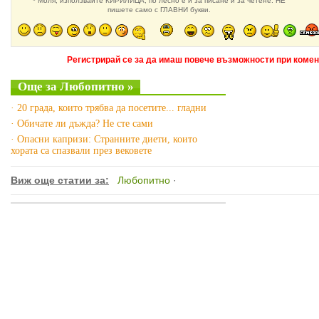
* Моля, използвайте КИРИЛИЦА, по лесно е и за писане и за четене. НЕ
пишете само с ГЛАВНИ букви.
Регистрирай се за да имаш повече възможности при комен
Още за Любопитно »
· 20 града, които трябва да посетите... гладни
· Обичате ли дъжда? Не сте сами
· Опасни капризи: Странните диети, които
хората са спазвали през вековете
Виж още статии за:
Любопитно
·