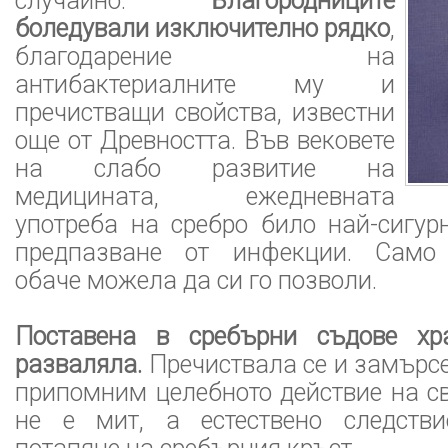
случайно.
Благородниците
боледували изключително рядко
,
благодарение на
антибактериалните му и
пречистващи свойства, известни
още от Древността. Във вековете
на слабо развитие на
медицината, ежедневната
употреба на сребро било най-сигур
предпазване от инфекции. Само 
обаче можела да си го позволи.
Поставена в сребърни съдове хр
разваляла.
Пречиствала се и замърсе
припомним целебното действие на св
не е мит, а естествено следстви