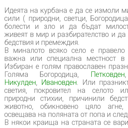
Идеята на курбана е да се измоли м
сили ( природни, светци, Богородиц
болести и зло и да бъдат милост
живеят в мир и разбирателство и да 
бедствия и премеждия.
В миналото всяко село е правело
важна или специална местност в 
Избиран е голям православен праз
Голяма Богородица,
Петковден
Никулден
,
Ивановден
. Или празник
светия, покровител на селото и
природни стихии, причинили бедст
животно, обикновено цяло агне, 
освещава на поляната от попа и след
В някои краища на страната се вар