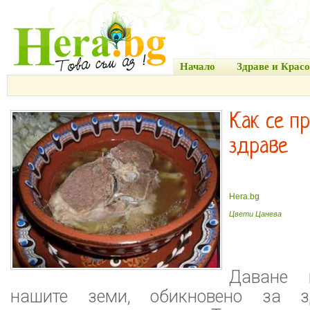
Начало
Здраве и Красо
Как се пр
здраве
Hera.bg
Цвети Цанева
Даване 
нашите земи, обикновено за з