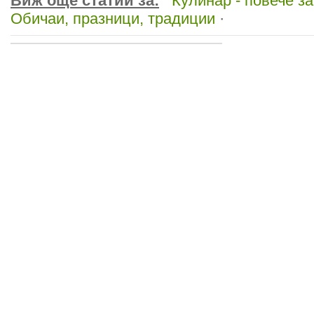
Виж още статии за:
Кулинар - повече за
Обичаи, празници, традиции
·