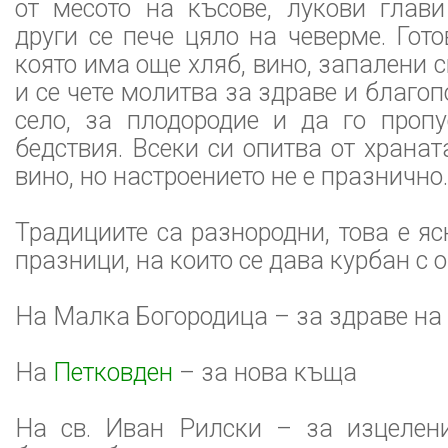
от месото на късове, лукови глави
други се пече цяло на чеверме. Гото
която има още хляб, вино, запалени 
и се чете молитва за здраве и благо
село, за плодородие и да го пропу
бедствия. Всеки си опитва от хранат
вино, но настроението не е празнично.
Традициите са разнородни, това е яс
празници, на които се дава курбан с 
На Малка Богородица – за здраве на 
На
Петковден
– за нова къща
На св. Иван Рилски – за изцелени