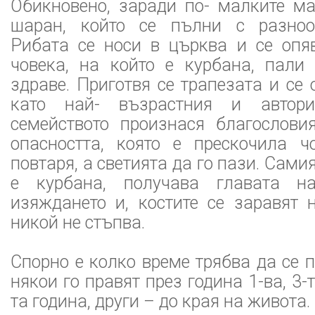
Обикновено, заради по- малките м
шаран, който се пълни с разноо
Рибата се носи в църква и се опя
човека, на който е курбана, пали
здраве. Приготвя се трапезата и се 
като най- възрастния и автори
семейството произнася благослов
опасността, която е прескочила ч
повтаря, а светията да го пази. Самия
е курбана, получава главата н
изяждането и, костите се заравят 
никой не стъпва.
Спорно е колко време трябва да се 
някои го правят през година 1-ва, 3-та
та година, други – до края на живота.