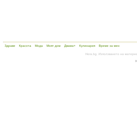
Здраве
Красота
Мода
Моят дом
Двама+
Кулинария
Време за мен
Hera.bg. Използването на матери