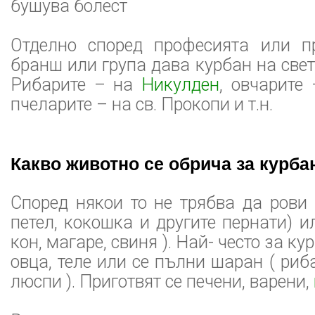
бушува болест
Отделно според професията или п
бранш или група дава курбан на свет
Рибарите – на
Никулден
, овчарите
пчеларите – на св. Прокопи и т.н.
Какво животно се обрича за курба
Според някои то не трябва да рови 
петел, кокошка и другите пернати) и
кон, магаре, свиня ). Най- често за ку
овца, теле или се пълни шаран ( риб
люспи ). Приготвят се печени, варени,