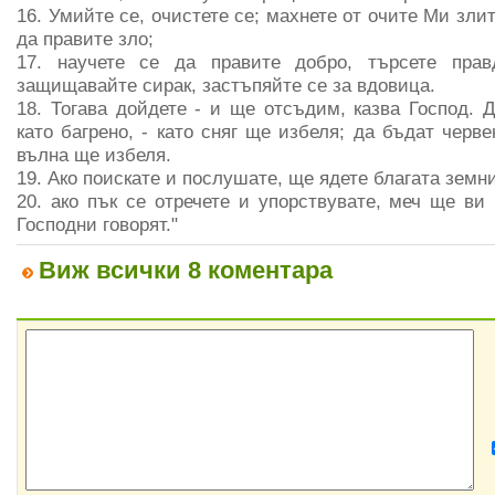
16. Умийте се, очистете се; махнете от очите Ми зли
да правите зло;
17. научете се да правите добро, търсете правд
защищавайте сирак, застъпяйте се за вдовица.
18. Тогава дойдете - и ще отсъдим, казва Господ. 
като багрено, - като сняг ще избеля; да бъдат черве
вълна ще избеля.
19. Ако поискате и послушате, ще ядете благата земни
20. ако пък се отречете и упорствувате, меч ще ви
Господни говорят."
Виж всички 8 коментара