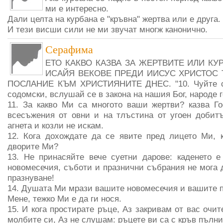
ми е интересно.
Дали целта на курбана е "кръвна" жертва или е друга.
И тези висши сили не ми звучат многж канонично.
Серафима
ЕТО КАКВО КАЗВА ЗА ЖЕРТВИТЕ ИЛИ К
ИСАЙЯ ВЕКОВЕ ПРЕДИ ИИСУС ХРИСТОС 
ПОСЛАНИЕ КЪМ ХРИСТИЯНИТЕ ДНЕС. "10. Чуйте сл
содомски, вслушай се в закона на нашия Бог, народе 
11. За какво Ми са многото ваши жертви? казва Г
всесъжения от овни и на тлъстина от угоен добитък
агнета и козли не искам.
12. Кога дохождате да се явите пред лицето Ми, 
дворите Ми?
13. Не принасяйте вече суетни дарове: каденето е
новомесечия, съботи и празнични събрания не мога д
празнуване!
14. Душата Ми мрази вашите новомесечия и вашите п
Мене, тежко Ми е да ги нося.
15. И кога простирате ръце, Аз закривам от вас очит
молбите си, Аз не слушам: ръцете ви са с кръв пълни