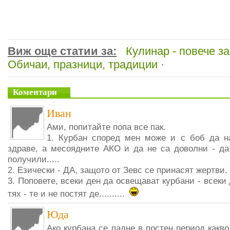
Виж още статии за:
Кулинар - повече за
Обичаи, празници, традиции
·
Коментари
Иван
Ами, попитайте попа все пак.
1. Курбан според мен може и с боб да н
здраве, а месоядните АКО и да не са доволни - да 
получили.....
2. Езически - ДА, защото от Зевс се принасят жертви.
3. Поповете, всеки ден да освещават курбани - всеки
тях - те и не постят де..........
Юда
Ако курбана се падне в постен период какво