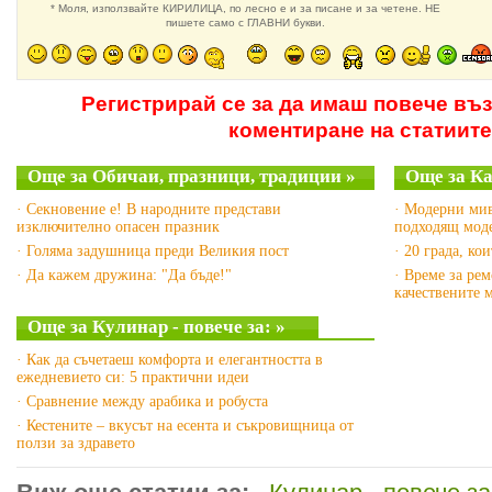
* Моля, използвайте КИРИЛИЦА, по лесно е и за писане и за четене. НЕ
пишете само с ГЛАВНИ букви.
Регистрирай се за да имаш повече въ
коментиране на статиите
Още за Обичаи, празници, традиции »
Още за Как
· Секновение е! В народните представи
· Модерни мив
изключително опасен празник
подходящ моде
· Голяма задушница преди Великия пост
· 20 града, ко
· Да кажем дружина: "Да бъде!"
· Време за рем
качествените 
Още за Кулинар - повече за: »
· Как да съчетаеш комфорта и елегантността в
ежедневието си: 5 практични идеи
· Сравнение между арабика и робуста
· Кестените – вкусът на есента и съкровищница от
ползи за здравето