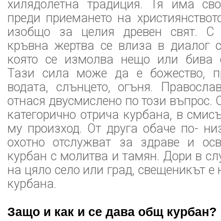
хилядолетна традиция. Тя има св
преди приемането на християнствот
изобщо за целия древен свят. С 
кръвна жертва се влиза в диалог с
която се измолва нещо или бива 
Тази сила може да е божество, п
водата, слънцето, огъня. Правосла
отнася двусмислено по този въпрос. 
категорично отрича курбана, в смис
му произход. От друга обаче по- н
охотно отслужват за здраве и ос
курбан с молитва и тамян. Дори в сл
на цяло село или град, свещеникът е
курбана.
Защо и как и се дава общ курбан?