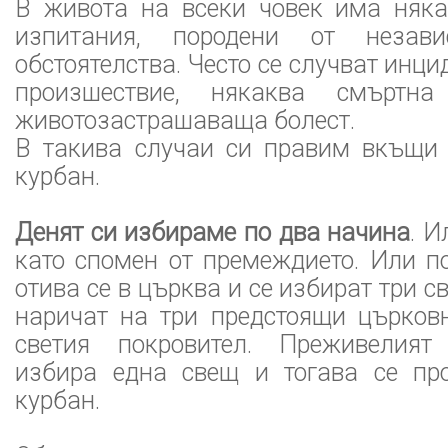
В живота на всеки човек има няка
изпитания, породени от незав
обстоятелства. Често се случват инци
произшествие, някаква смъртна
животозастрашаваща болест.
В такива случаи си правим вкъщи
курбан.
Денят си избираме по два начина
. И
като спомен от премеждието. Или п
отива се в църква и се избират три с
наричат на три предстоящи църков
светия покровител. Преживелият
избира една свещ и тогава се пр
курбан.