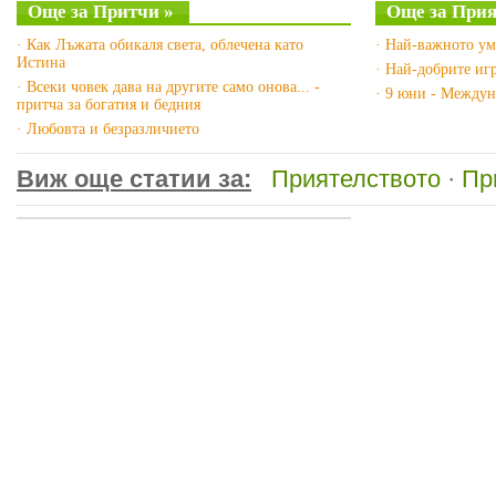
Още за Притчи »
Още за Прия
· Как Лъжата обикаля света, облечена като
· Най-важното ум
Истина
· Най-добрите игр
· Всеки човек дава на другите само онова... -
· 9 юни - Междун
притча за богатия и бедния
· Любовта и безразличието
Виж още статии за:
Приятелството
·
Пр