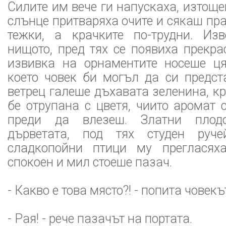
Силите им вече ги напускаха, изтоще
слънце притваряха очите и сякаш пра
тежки, а крачките по-трудни. Из
нищото, пред тях се появиха прекра
извивка на орнаментите носеше ця
което човек би могъл да си предст
ветрец галеше дъхавата зеленина, к
бе отрупана с цветя, чиито аромат
преди да влезеш. Златни плод
дърветата, под тях студен руч
сладкопойни птици му прегласяха
спокоен и мил стоеше пазач.
- Какво е това място?! - попита човекъ
- Рая! - рече пазачът на портата.