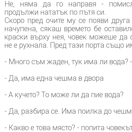
Не, няма да го направя - помис
продължи нататък по пътя си.
Скоро пред очите му се появи друга 
начупена, сякаш времето бе оставил
краски върху нея, човек можеше да 
не е рухнала. Пред тази порта също 
- Много съм жаден, тук има ли вода? 
- Да, има една чешма в двора
- А кучето? То може ли да пие вода?
- Да, разбира се. Има поилка до чешм
- Какво е това място? - попита човекъ