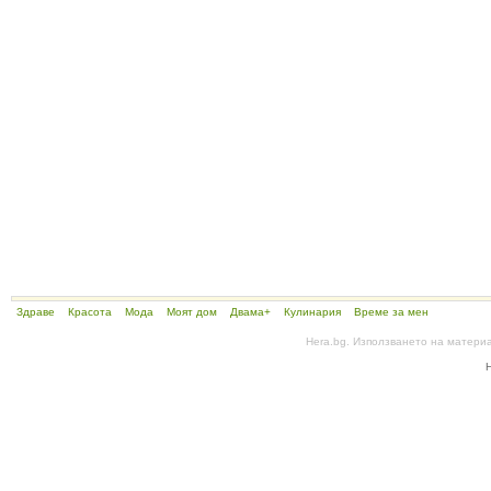
Здраве
Красота
Мода
Моят дом
Двама+
Кулинария
Време за мен
Hera.bg. Използването на матери