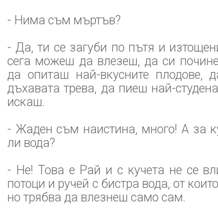
- Нима съм мъртъв?
- Да, ти се загуби по пътя и изтоще
сега можеш да влезеш, да си почин
да опиташ най-вкусните плодове, 
дъхавата трева, да пиеш най-студена
искаш.
- Жаден съм наистина, много! А за 
ли вода?
- Не! Това е Рай и с кучета не се в
потоци и ручей с бистра вода, от кои
но трябва да влезнеш само сам.