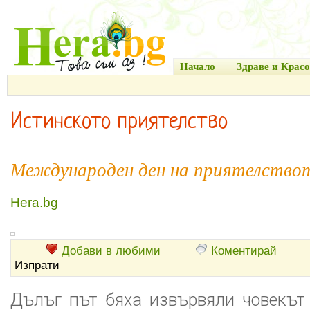
Начало
Здраве и Красо
Истинското приятелство
Международен ден на приятелствот
Hera.bg
Добави в любими
Коментирай
Изпрати
Дълъг път бяха извървяли човекът 