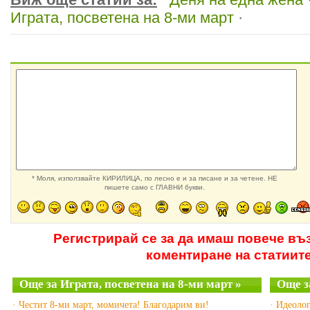
Играта, посветена на 8-ми март
·
* Моля, използвайте КИРИЛИЦА, по лесно е и за писане и за четене. НЕ
пишете само с ГЛАВНИ букви.
Регистрирай се за да имаш повече въ
коментиране на статиит
Още за Играта, посветена на 8-ми март »
Още з
· Честит 8-ми март, момичета! Благодарим ви!
· Идеолог