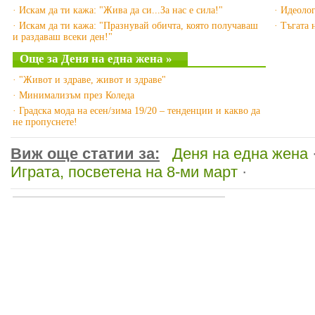
· Искам да ти кажа: "Жива да си...За нас е сила!"
· Идеолог
· Искам да ти кажа: "Празнувай обичта, която получаваш
· Тъгата 
и раздаваш всеки ден!"
Още за Деня на една жена »
· "Живот и здраве, живот и здраве"
· Минимализъм през Коледа
· Градска мода на есен/зима 19/20 – тенденции и какво да
не пропуснете!
Виж още статии за:
Деня на една жена
Играта, посветена на 8-ми март
·