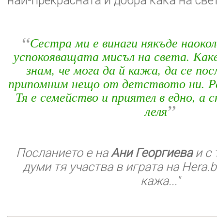
най-прекрасната и добра кака на свет
“
Сестра ми е винаги някъде наокол
успокояващата мисъл на света. Какв
знам, че мога да й кажа, да се пос
припомним нещо от детството ни. Р
Тя е семейство и приятел в едно, а 
”
леля
Посланието е на
Ани Георгиева
и с 
думи тя участва в играта на Hera.
кажа..."