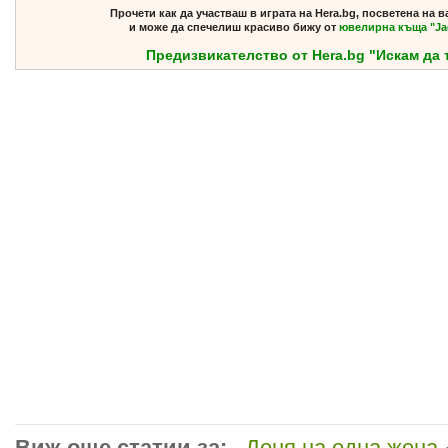
Прочети как да участваш в играта на Hera.bg, посветена на в
и може да спечелиш красиво бижу от
ювелирна къща "Jac
Предизвикателство от Hera.bg "Искам да т
Виж още статии за:
Деня на една жена