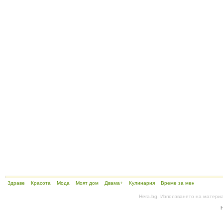
Здраве
Красота
Мода
Моят дом
Двама+
Кулинария
Време за мен
Hera.bg. Използването на матери