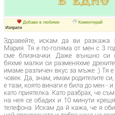
Добави в любими
Коментирай
Изпрати
Здравейте, искам да ви разкажа 
Мария. Тя е по-голяма от мен с 3 го
сме близначки. Даже външно си 
бяхме малки си разменяхме дрехите,
имаме различен вкус за мъже :) Тя 
човек. Да, знам, имам родителите си, 
е тази, която винаги е била до мен - и
като приятелка. Като разбрах, че съ
на нея се обадих и 10 минути крещя
телефона. Искам да й кажа, че я об