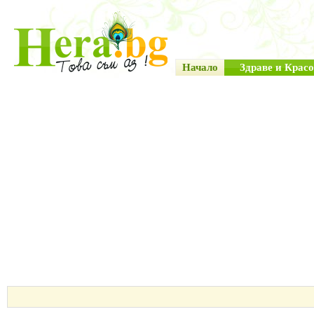
Начало
Здраве и Красо