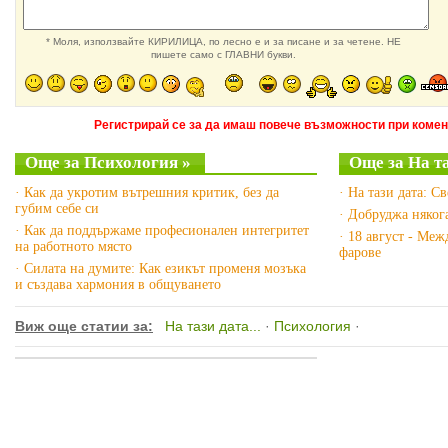
* Моля, използвайте КИРИЛИЦА, по лесно е и за писане и за четене. НЕ
пишете само с ГЛАВНИ букви.
Регистрирай се за да имаш повече възможности при комен
Още за Психология »
Още за На та
· Как да укротим вътрешния критик, без да
· На тази дата: С
губим себе си
· Добруджа няког
· Как да поддържаме професионален интегритет
· 18 август - Ме
на работното място
фарове
· Силата на думите: Как езикът променя мозъка
и създава хармония в общуването
Виж още статии за:
На тази дата...
·
Психология
·