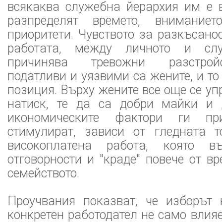
всякаква служебна йерархия им е в
разпределят времето, вниманиет
приоритети. Чувството за разкъсан
работата, между личното и слу
причинява тревожни разстрой
податливи и уязвими са жените, и то
позиция. Върху жените все още се у
натиск, те да са добри майки и 
икономическите фактори ги пр
стимулират, зависи от гледната т
високоплатена работа, която в
отговорности и "краде" повече от в
семейството.
Проучвания показват, че изборът
конкретен работодател не само влия