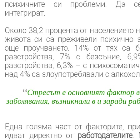
психичните си проблеми. Да с
интегрират.
Около 38,2 процента от населението 
живота си са преживели психично з
още проучването. 14% от тях са 
разстройства, 7% с безсъние, 6,
разстройства, 6,3% – с психосоматич
над 4% са злоупотребявали с алкохол
“
Стресът е основният фактор в
заболявания, възникнали в и заради р
Една голяма част от факторите, пр
идват директно от
работодателите
.