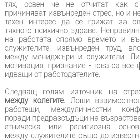
тях, освен че не отчитат как с
причиняват извънреден стрес, но и не
техен интерес да се грижат за с
тяхното психично здраве. Неправил
на работата спрямо времето и въ
служителите, извънреден труд, в
между мениджъри и служители. Ли
мотивация, признание - това са все 
идващи от работодателите.
Следващ голям източник на стр
между колегите
. Лоши взаимоотно
работещи, междуличностни конф
поради предразсъдъци на възрастова,
етническа или религиозна основ
между служителите също до известн