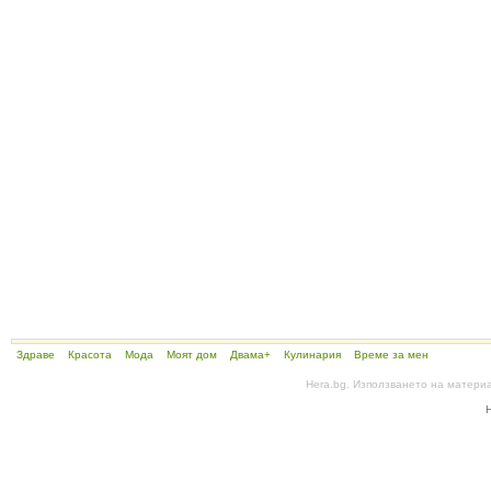
Здраве
Красота
Мода
Моят дом
Двама+
Кулинария
Време за мен
Hera.bg. Използването на матери