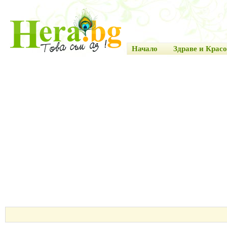
Начало
Здраве и Красо