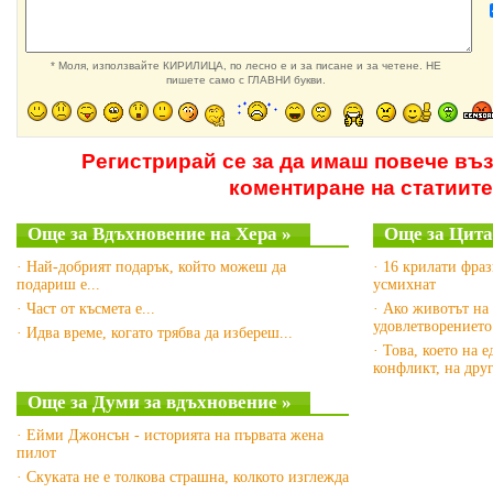
* Моля, използвайте КИРИЛИЦА, по лесно е и за писане и за четене. НЕ
пишете само с ГЛАВНИ букви.
Регистрирай се за да имаш повече въ
коментиране на статиите
Още за Вдъхновение на Хера »
Още за Цита
· Най-добрият подарък, който можеш да
· 16 крилати фра
подариш е...
усмихнат
· Част от късмета е...
· Ако животът на 
удовлетворението
· Идва време, когато трябва да избереш...
· Това, което на 
конфликт, на дру
Още за Думи за вдъхновение »
· Ейми Джонсън - историята на първата жена
пилот
· Скуката не е толкова страшна, колкото изглежда