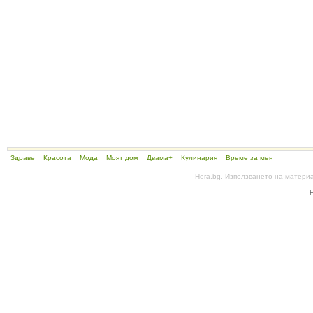
Здраве
Красота
Мода
Моят дом
Двама+
Кулинария
Време за мен
Hera.bg. Използването на матери