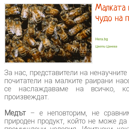
Малката 
чудо на 
Hera.bg
Цвети Цанева
За нас, представители на ненаучните
почитатели на малките раирани нас
се наслаждаваме на всичко, ко
произвеждат.
Медът
– е неповторим, не сравни
природен продукт, който не може да