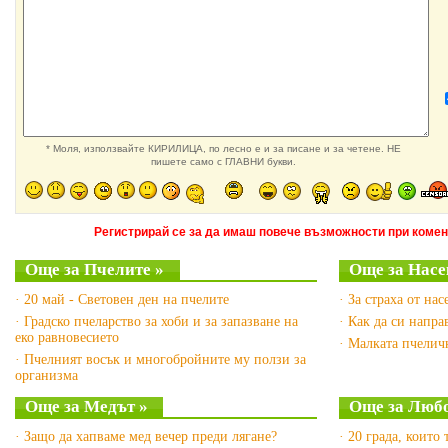
* Моля, използвайте КИРИЛИЦА, по лесно е и за писане и за четене. НЕ
пишете само с ГЛАВНИ букви.
Регистрирай се за да имаш повече възможности при комен
Още за Пчелите »
Още за Насе
· 20 май - Световен ден на пчелите
· За страха от на
· Градско пчеларство за хоби и за запазване на
· Как да си напр
еко равновесието
· Малката пчелич
· Пчелният восък и многобройните му ползи за
организма
Още за Медът »
Още за Люб
· Защо да хапваме мед вечер преди лягане?
· 20 града, които 