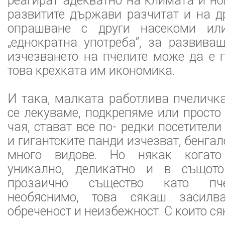
реагират адекватно на климата и но
развитите държави разчитат и на д
опрашване с други насекоми ил
„еднократна употреба”, за развива
изчезването на пчелите може да е 
това крехката им икономика.
И така, малката работлива пчеличка
се лекуваме, подкрепяме или прост
чая, стават все по- редки посетители
и гигантските панди изчезват, бенга
много видове. Но някак когато
уникално, деликатно и в същот
прозаично същество като пч
необяснимо, това сякаш засилв
обреченост и неизбежност. С които с