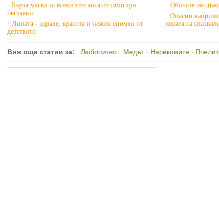
· Бърза маска за всеки тип коса от само три
· Обичате ли дъж
съставки
· Опасни капризи
· Липата - здраве, красота и нежен спомен от
хората са спазвал
детството
Виж още статии за:
Любопитно
·
Медът
·
Насекомите
·
Пчелит