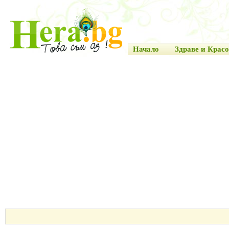
Начало
Здраве и Красо