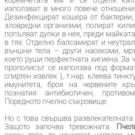
коремчетата им и се отделя като
използват в много повече отношения
Дезинфекцират кошера от бактерии,
зловредни организми, полират кили
попълват дупки в нея, преди майката
в тях. Отделно балсамират и неутра
външни тела – други насекоми, мръ
което руши перфектната хигиена. За 
прополисът се използва под формат
спиртен извлек ), т.нар. клеева тинк
имунитета, броя на червените кр
познатия антибиотичен, противом
Поредното пчелно съкровище.
Но с това свършва развлекателната 
Защото започва тревожната.
Пчел