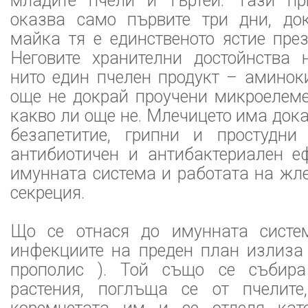
младите пчели и търтеи. Тази пр
оказва само първите три дни, до
майка тя е единственото ястие пре
Неговите хранителни достойнства 
нито един пчелен продукт – аминок
още не докрай проучени микроелеме
какво ли още не. Млечицето има док
безапетитие, грипни и простудни
антибиотичен и антибактериален е
имунната система и работата на жл
секреция.
Що се отнася до имунната систе
инфекциите на преден план излиз
прополис ). Той също се събира
растения, поглъща се от пчелите