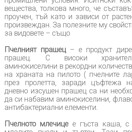
промишлени условия. Иситнски кок
вещества, толкова много, че съставъ
проучен, тъй като и зависи от расте
произвеждан. За полезните му свойст
за видовете – също
Пчелният прашец
– е продукт дире
прашец. С високи хранителн
аминокиселини в рекордни количества
на храната на пилото ( пчелните ла
през пролетта, заради цъфтежа на
дневно изсушен прашец са ни необх
да си набавим аминокиселини, флав
антибактериални елементи.
Пчелното млечице
е гъста каша, с 