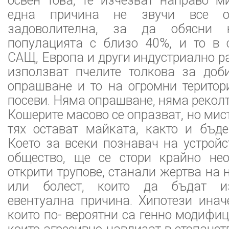
освен това, те изчезват направо м
една причина не звучи все о
задоволителна, за да обясни 
популацията с близо 40%, и то в 
САЩ, Европа и други индустриално р
използват пчелите толкова за доб
опрашване и то на огромни територ
посеви. Няма опрашване, няма реколт
Кошерите масово се опразват, но мист
тях остават майката, както и бъде
Което за всеки познавач на устройс
общество, ще се стори крайно не
открити трупове, станали жертва на 
или болест, които да бъдат из
евентуална причина. Хипотези инач
които по- вероятни са генно модифиц