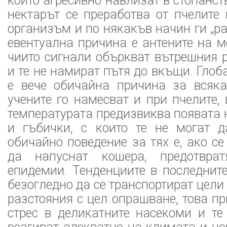
които агресивно навлизат в стопанст
нектарът се преработва от пчелите
организъм и по някакъв начин ги „ра
евентуална причина е антените на 
чиито сигнали объркват вътрешния 
и те не намират пътя до вкъщи. Глоб
е вече обичайна причина за всяка
учените го намесват и при пчелите,
температурата предизвиква появата 
и гъбички, с които те не могат д
обичайно поведение за тях е, ако се
да напуснат кошера, предотвра
епидемии. Тенденциите в последните
безогледно да се транспортират цели
разстояния с цел опрашване, това п
стрес в деликатните насекоми и те