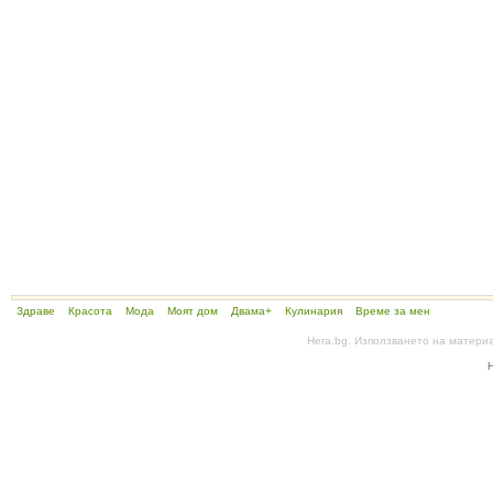
Здраве
Красота
Мода
Моят дом
Двама+
Кулинария
Време за мен
Hera.bg. Използването на матери