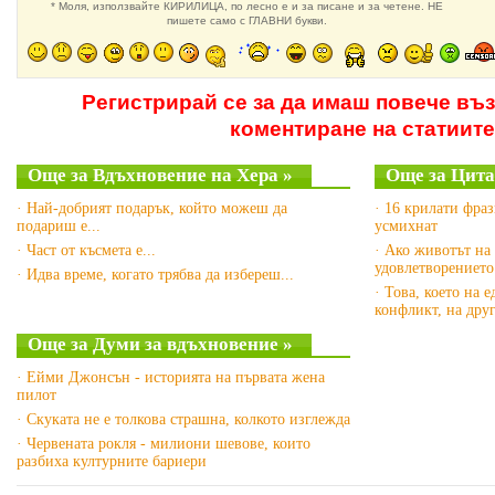
* Моля, използвайте КИРИЛИЦА, по лесно е и за писане и за четене. НЕ
пишете само с ГЛАВНИ букви.
Регистрирай се за да имаш повече въ
коментиране на статиите
Още за Вдъхновение на Хера »
Още за Цита
· Най-добрият подарък, който можеш да
· 16 крилати фра
подариш е...
усмихнат
· Част от късмета е...
· Ако животът на 
удовлетворението
· Идва време, когато трябва да избереш...
· Това, което на 
конфликт, на дру
Още за Думи за вдъхновение »
· Ейми Джонсън - историята на първата жена
пилот
· Скуката не е толкова страшна, колкото изглежда
· Червената рокля - милиони шевове, които
разбиха културните бариери