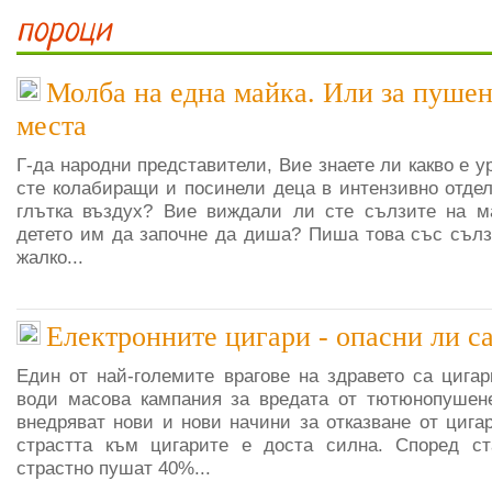
пороци
Молба на една майка. Или за пушен
места
Г-да народни представители, Вие знаете ли какво е 
сте колабиращи и посинели деца в интензивно отдел
глътка въздух? Вие виждали ли сте сълзите на ма
детето им да започне да диша? Пиша това със сълз
жалко...
Eлектронните цигари - опасни ли с
Един от най-големите врагове на здравето са цигар
води масова кампания за вредата от тютюнопушене
внедряват нови и нови начини за отказване от цига
страстта към цигарите е доста силна. Според ст
страстно пушат 40%...