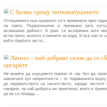
С билки срещу тютюнопушенето
Отношението към пушенето се е променяло през годи
на света. Първоначално е приемано като изтън
възвишена дейност. А днес се възприема като не
естествено, колкото и пиенето на вода. И все пак то с
който борбата често...
Лятото – най-добрият сезон да се с
цигарите
Не можете да издържите повече от час без да запал
навличате куп неприятности – от пораженията върху
до недоволството на началството, заради честите
говорим, че най-добрата ви приятелка, която е бреме
да ви се обажда....