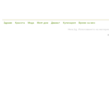
Здраве
Красота
Мода
Моят дом
Двама+
Кулинария
Време за мен
Hera.bg. Използването на матери