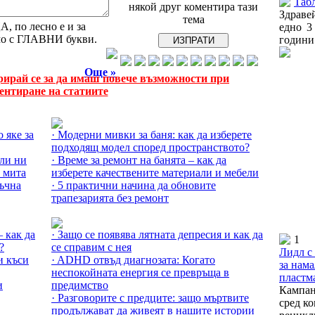
Табл
някой друг коментира тази
Здраве
тема
 по лесно е и за
едно 3
амо с ГЛАВНИ букви.
години.
Още »
рирай се за да имаш повече възможности при
ентиране на статиите
Още за Съвети за дома »
 яке за
· Модерни мивки за баня: как да изберете
подходящ модел според пространството?
 ли ни
· Време за ремонт на банята – как да
2 мита
изберете качествените материали и мебели
тъчна
· 5 практични начина да обновите
трапезарията без ремонт
Още за Здравето »
– как да
· Защо се появява лятната депресия и как да
1
?
се справим с нея
Лидл с
и къси
· ADHD отвъд диагнозата: Когато
за нам
неспокойната енергия се превръща в
пластм
и
предимство
Кампан
· Разговорите с предците: защо мъртвите
сред к
продължават да живеят в нашите истории