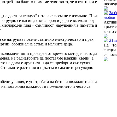
употреба на балсам и имаме чувството, че в очите ни е
последо
За б
„не достига въздух” и това съвсем не е измамно. При
любов -
по-трудно се насища с кислород и дори е възможно да
Активн
 кислороден глад – сънливост, нарушения в паметта и
кръсто
.
които с
 се натрупва повече статично електричество и прах,
21 я
лергии, бронхиална астма и малките деца.
На то
специа
кономичният и проверен от времето метод е често да
се появ
рцал, на радиаторите да поставяме влажни кърпи, а
ето на дома е друг начин да се преборим със сухия
 От самите растения и пръстта в саксиите регулярно
обени усилия, е употребата на битови овлажнители за
 на постоянна влажност в помещението и често са