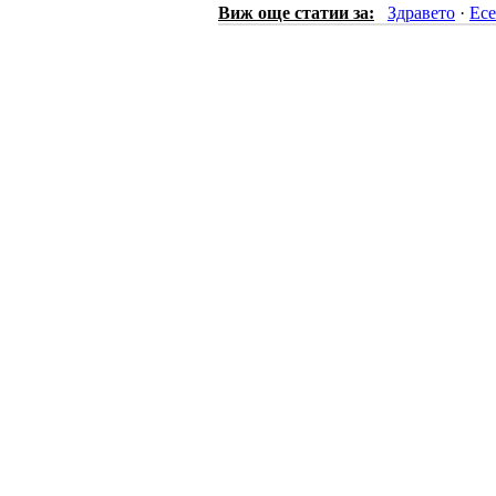
Виж още статии за:
Здравето
·
Есе