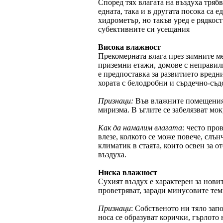
Според тях влагата на въздуха тряб
едната, така и в другата посока са е
хидрометър, но такъв уред е рядкост
субективните си усещания
Висока влажност
Прекомерната влага през зимните ме
приземни етажи, домове с неправил
е предпоставка за развитието вредн
хората с белодробни и сърдечно-съ
Признаци:
Във влажните помещения с
миризма. В ъглите се забелязват мок
Как да намалим влагата:
често пров
влезе, колкото се може повече, слън
климатик в стаята, които освен за о
въздуха.
Ниска влажност
Сухият въздух е характерен за нови
проветряват, заради минусовите тем
Признаци
: Собственото ни тяло зап
носа се образуват корички, гърлото 