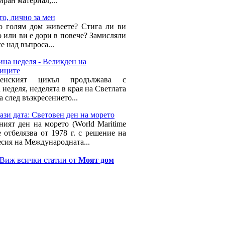
ран материал,...
о, лично за мен
о голям дом живеете? Стига ли ви
о или ви е дори в повече? Замисляли
се над въпроса...
на неделя - Великден на
иците
денският цикъл продължава с
неделя, неделята в края на Светлата
 след възкресението...
ази дата: Световен ден на морето
ният ден на морето (World Maritime
е отбелязва от 1978 г. с решение на
есия на Международната...
Виж всички статии от
Моят дом