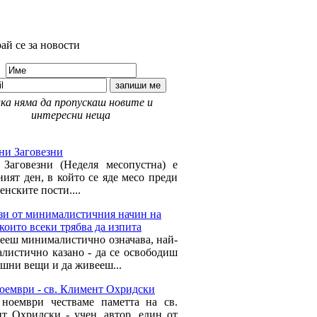
ай се за новости
ка няма да пропускаш новите и
интересни неща
 Моят дом »
ни Заговезни
Заговезни (Неделя месопустна) е
ният ден, в който се яде месо преди
нските пости....
зи от минималистичния начин на
които всеки трябва да изпита
ееш минималистично означава, най-
листично казано - да се освободиш
ишни вещи и да живееш...
ноември - св. Климент Охридски
ноември честваме паметта на св.
т Охридски - учен, автор, един от