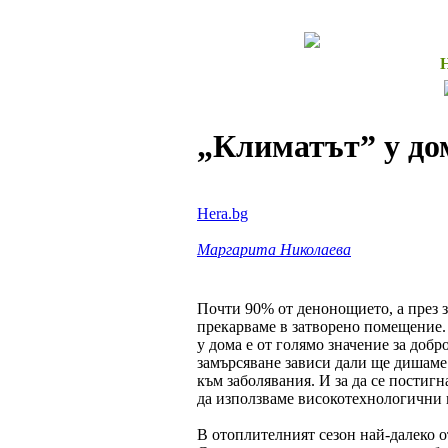
„Климатът” у до
Hera.bg
Маргарита Николаева
Почти 90% от денонощието, а през з
прекарваме в затворено помещение. 
у дома е от голямо значение за добр
замърсяване зависи дали ще дишаме
към заболявания. И за да се постиг
да използваме високотехнологични 
В отоплителният сезон най-далеко 