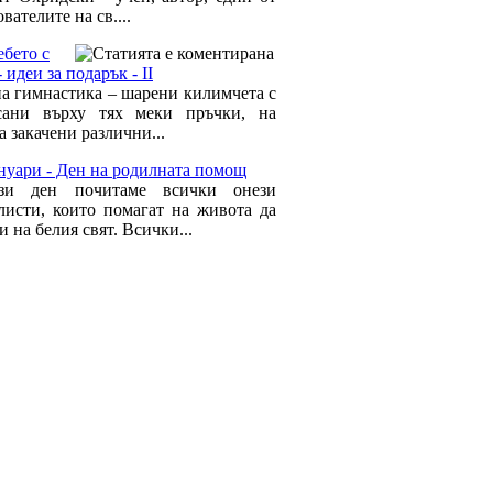
вателите на св....
ебето с
 идеи за подарък - II
а гимнастика – шарени килимчета с
сани върху тях меки пръчки, на
а закачени различни...
нуари - Ден на родилната помощ
зи ден почитаме всички онези
листи, които помагат на живота да
и на белия свят. Всички...