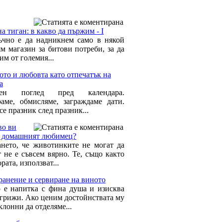
а тиган: в какво да пържим - I
ъчно е да надникнем само в някой
ям магазин за битови потреби, за да
им от големия...
то и любовта като отпечатък на
а
лен поглед пред календара.
амe, обмислямe, заграждамe дати.
е празник след празник...
во ви
” домашният любимец?
нето, че животинките не могат да
т не е съвсем вярно. Те, също както
ората, използват...
ранение и сервиране на виното
 е напитка с фина душа и изисква
 грижи. Ако ценим достойнствата му
клонни да отделяме...