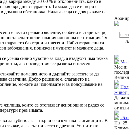
ва да варира между 30-60 % и отклоненията, както в
днакво вредни за здравето. Тя може да се измери с
 в домашна обстановка. Налага се да се доверяваме на
Абонир
сеци е често срещано явление, особено в стари къщи,
но поставена топлоизолация или лоша вентилация. Тя
Та
и за здравето бактерии и плесени. Най-застрашени са
дови заболявания, понижен имунитет и малките деца.
Още от
е усеща силно чувство за хлад, а въздухът има тежка
Мес
ри петна, а в последствие се развива и плесен.
Месни 
послед
етрявайте помещението и дърпайте завесите за да
Великде
чева светлина. Добро решение е, слагането на
топление, можете да използвате и за подсушаване на
Пол
живот, 
Да жив
минима
те жилища, които се отопляват денонощно и рядко се
от изл
ператури през зимата.
25 
очва да губи влага – първи се изсушават лигавиците. В
На 25 
ни стърже, а гласът ни често е дрезгав. Устните ни
Климен