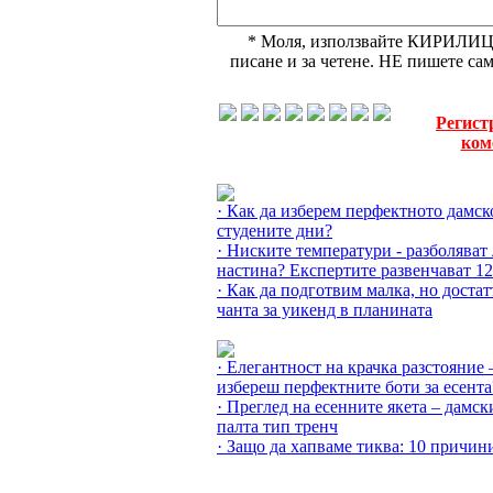
* Моля, използвайте КИРИЛИЦА,
писане и за четене. НЕ пишете с
Регист
ком
Още за Зимата »
· Как да изберем перфектното дамско
студените дни?
· Ниските температури - разболяват
настина? Експертите развенчават 1
· Как да подготвим малка, но доста
чанта за уикенд в планината
Още за Есента »
· Елегантност на крачка разстояние 
избереш перфектните боти за есента
· Преглед на есенните якета – дамск
палта тип тренч
· Защо да хапваме тиква: 10 причин