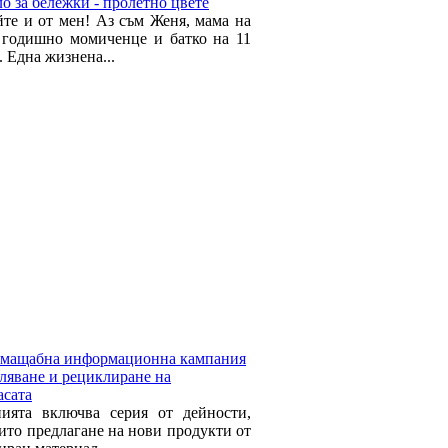
о за бележки - пролетно цвете
йте и от мен! Аз съм Женя, мама на
 годишно момиченце и батко на 11
 Една жизнена...
 мащабна информационна кампания
аляване и рециклиране на
асата
ията включва серия от дейности,
оито предлагане на нови продукти от