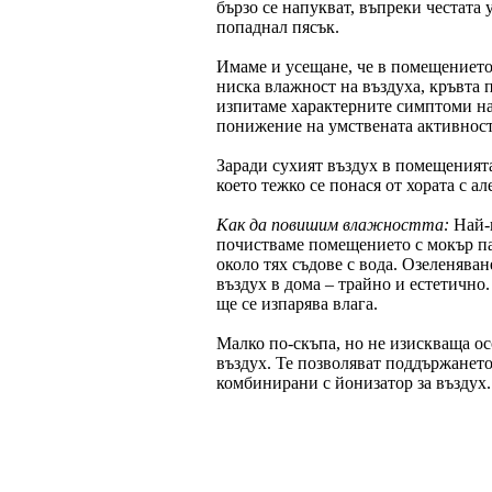
бързо се напукват, въпреки честата 
попаднал пясък.
Имаме и усещане, че в помещението 
ниска влажност на въздуха, кръвта 
изпитаме характерните симптоми на
понижение на умствената активност
Заради сухият въздух в помещенията
което тежко се понася от хората с а
Как да повишим влажността:
Най-и
почистваме помещението с мокър па
около тях съдове с вода. Озеленяван
въздух в дома – трайно и естетично.
ще се изпарява влага.
Малко по-скъпа, но не изискваща ос
въздух. Те позволяват поддържането
комбинирани с йонизатор за въздух.