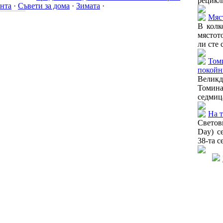
рецикли
нта
·
Съвети за дома
·
Зимата
·
Мяст
В колк
мястот
ли сте 
Томи
покойн
Велик
Томина 
седмица
На т
Светов
Day) с
38-та с