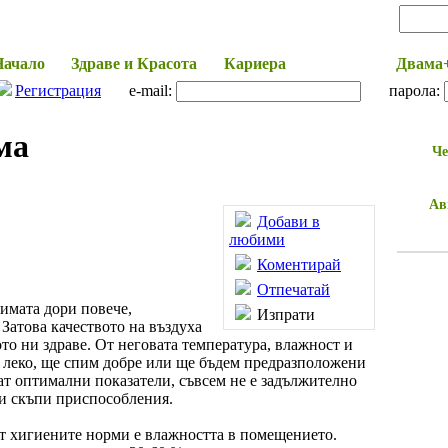
Начало
Здраве и Красота
Кариера
Моят дом
Двама
Регистрация
e-mail:
парола:
ма
Че
Ав
Добави в
любими
Коментирай
Отпечатай
имата дори повече,
Изпрати
Затова качеството на въздуха
ото ни здраве. От неговата температура, влажност и
 леко, ще спим добре или ще бъдем предразположени
нат оптимални показатели, съвсем не е задължително
и скъпи приспособления.
от хигиените норми е влажността в помещението.