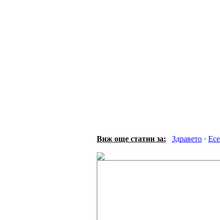
Виж още статии за:
Здравето
·
Есе