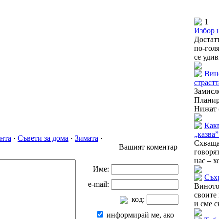
1
Избор н
Достат
по-гол
се удив
Вино
страстт
Замис
Планир
Нижат с
Как
„казва
нта
·
Съвети за дома
·
Зимата
·
Схваща
Вашият коментар
говоря
нас – х
Име:
Съх
e-mail:
Виното
своите
код:
и сме с
информирай ме, ако