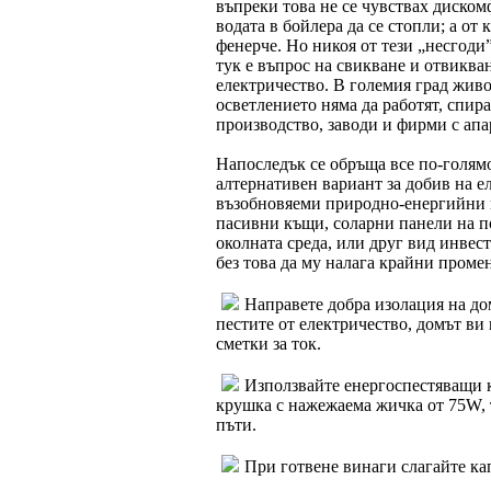
въпреки това не се чувствах дискомф
водата в бойлера да се стопли; а от
фенерче. Но никоя от тези „несгоди
тук е въпрос на свикване и отвиква
електричество. В големия град живо
осветлението няма да работят, спира
производство, заводи и фирми с апар
Напоследък се обръща все по-голям
алтернативен вариант за добив на ел
възобновяеми природно-енергийни и
пасивни къщи, соларни панели на п
околната среда, или друг вид инве
без това да му налага крайни проме
Направете добра изолация на до
пестите от електричество, домът ви
сметки за ток.
Използвайте енергоспестяващи к
крушка с нажежаема жичка от 75W, т
пъти.
При готвене винаги слагайте ка