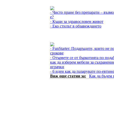
Още за Еко »
· Чисто пране без препарати – възм
е?
· Къщи за здравословен живот
· Еко стилът в обзавеждането
Още за Как да бъдем практични »
· FunStarter: Подаръците, които не п
срокове
· Отървете се от бъркотията по пода
как да изберем мебели за съхранени
играчки
· 6 идеи как да пазарувате по-евтин
Виж още статии за:
Как да бъдем