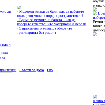
обувки
Още за Съвети за дома »
малко о
ожно ли
· Модерни мивки за баня: как да изберете
Врем
подходящ модел според пространството?
избере
· Време за ремонт на банята – как да
Ремонт
изберете качествените материали и мебели
влияе 
· 5 практични начина да обновите
дългоср
трапезарията без ремонт
ознават
! Или
е на
о
 практични
·
Съвети за дома
·
Еко
·
1
Какво 