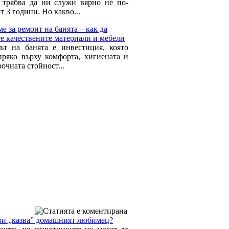
 трябва да ни служи вярно не по-
т 3 години. Но какво...
е за ремонт на банята – как да
те качествените материали и мебели
ът на банята е инвестиция, която
пряко върху комфорта, хигиената и
очната стойност...
ви „казва” домашният любимец?