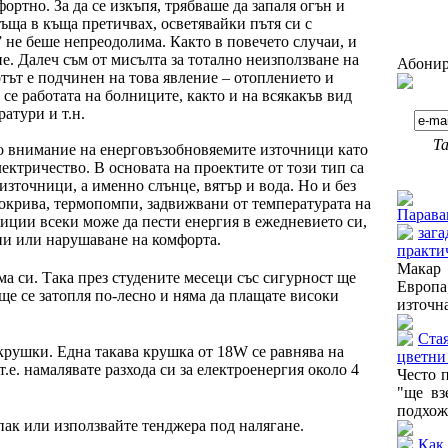
ортно. За да се изкъпя, трябваше да запаля огън и
 къща в къща претичвах, осветявайки пътя си с
” не беше непреодолима. Както в повечето случаи, и
не. Далеч съм от мисълта за тотално неизползване на
Абонир
тът е подчинен на това явление – отоплението и
 се работата на болниците, както и на всякакъв вид
атури и т.н.
Та
о внимание на енерговъзобновяемите източници като
ектричество. В основата на проектите от този тип са
Още от
зточници, а именно слънце, вятър и вода. Но и без
окрива, термопомпи, задвижвани от температурата на
Парава
стиции
всеки може да пести енергия
в ежедневието си,
зага
ни или нарушаване на комфорта.
практи
Макар 
ма си. Така през студените месеци със сигурност ще
Европа
 ще се затопля по-лесно и няма да плащате високи
източна
Стая
рушки. Една такава крушка от 18W сe равнява на
цветни
.е. намалявате разхода си за електроенергия около 4
Често 
"ще вз
подхожд
пак или използвайте тенджера под налягане.
Как 