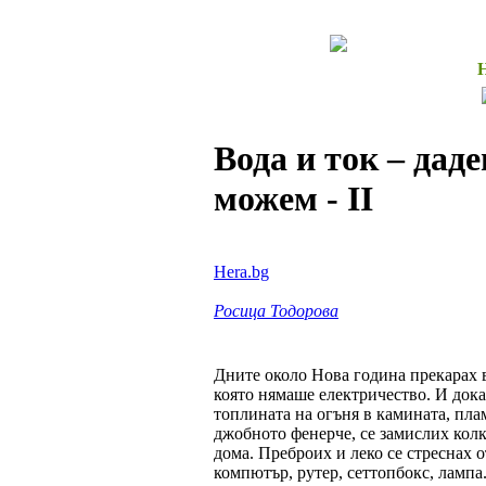
Вода и ток – даде
можем - II
Hera.bg
Росица Тодорова
Дните около Нова година прекарах в
която нямаше електричество. И дока
топлината на огъня в камината, пла
джобното фенерче, се замислих колк
дома. Преброих и леко се стреснах 
компютър, рутер, сеттопбокс, лампа.