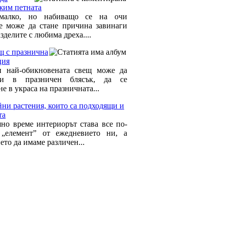
им петната
малко, но набиващо се на очи
е може да стане причина завинаги
азделите с любима дреха....
щ с празнична
ция
 най-обикновената свещ може да
сти в празничен блясък, да се
е в украса на празничната...
ни растения, които са подходящи и
та
но време интериорът става все по-
„елемент” от ежедневието ни, а
то да имаме различен...