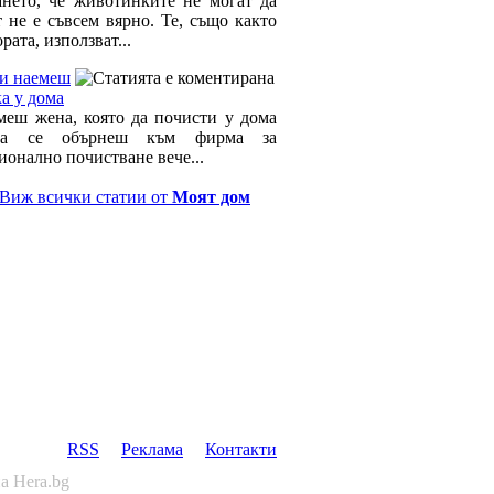
нето, че животинките не могат да
т не е съвсем вярно. Те, също както
ората, използват...
си наемеш
а у дома
меш жена, която да почисти у дома
а се обърнеш към фирма за
ионално почистване вече...
Виж всички статии от
Моят дом
RSS
Реклама
Контакти
а Hera.bg