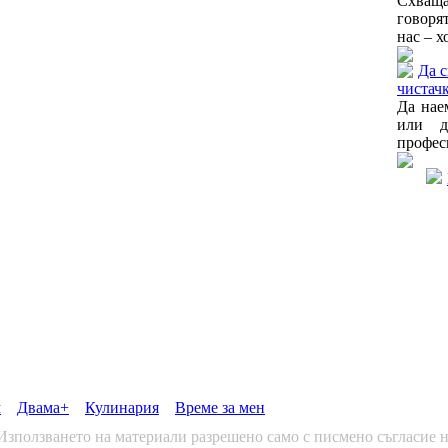
Схваща
говоря
нас – х
Да 
чистачк
Да нае
или д
профес
м
Двама+
Кулинария
Време за мен
 Използването на материали разрешено само с писмено съгласие н