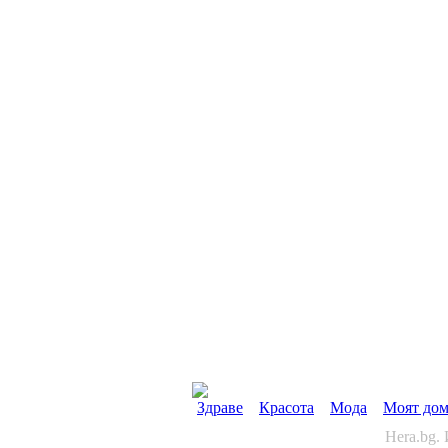
Здраве
Красота
Мода
Моят до
Hera.bg.