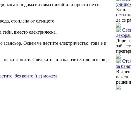
унищож
и, когато в дома ви няма никой или просто не ги
Едно 
петънц
да се р
вода, стоплена от слънцето.
Све
 зъби, вместо електрическа.
декора
Дори и
с асансьор. Освен че пестите електричество, това е и
забле
превърн
а на котлоните. След като ги изключите, плочите още
Стай
за баня
В днеш
остите, без които (не) можем
важен 
решение