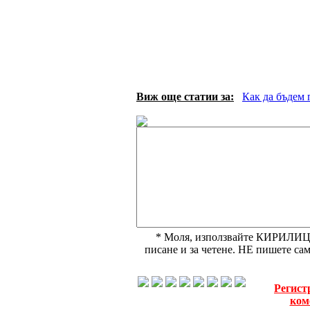
Виж още статии за:
Как да бъдем
* Моля, използвайте КИРИЛИЦА,
писане и за четене. НЕ пишете с
Регист
ком