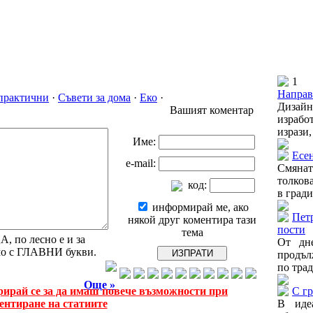
1
Направ
 практични
·
Съвети за дома
·
Еко
·
Дизай
Вашият коментар
израбо
изрази,
Име:
Есен
e-mail:
Смянат
толков
код:
в гради
информирай ме, ако
Пет
някой друг коментира тази
пости
тема
 по лесно е и за
От дне
амо с ГЛАВНИ букви.
продъл
по трад
Още »
рирай се за да имаш повече възможности при
С гр
ентиране на статиите
В иде