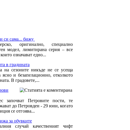
и си сама... бижу
нерско, оригинално, специално
тен модел, лимитирана серия – все
 които означават едно...
та в градината
а на сезоните никъде не се усеща
а ясно и безапелационно, отколкото
ната. В градовете,...
рови
с започват Петровите пости, те
жават до Петровден - 29 юни, когато
иция се отгоява...
ижа за обувките
алния случай качественият чифт