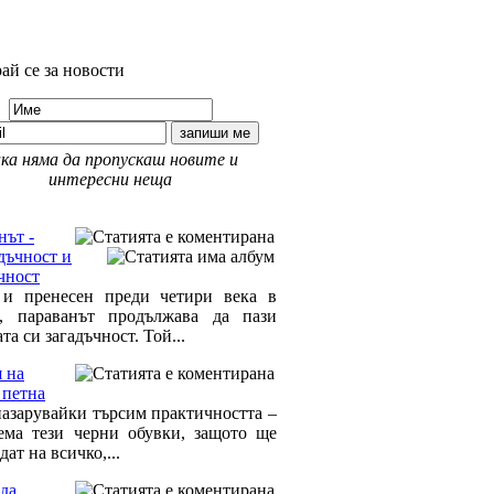
ай се за новости
ка няма да пропускаш новите и
интересни неща
 Моят дом »
нът -
дъчност и
чност
и пренесен преди четири века в
, параванът продължава да пази
та си загадъчност. Той...
 на
 петна
пазарувайки търсим практичността –
ема тези черни обувки, защото ще
ат на всичко,...
да