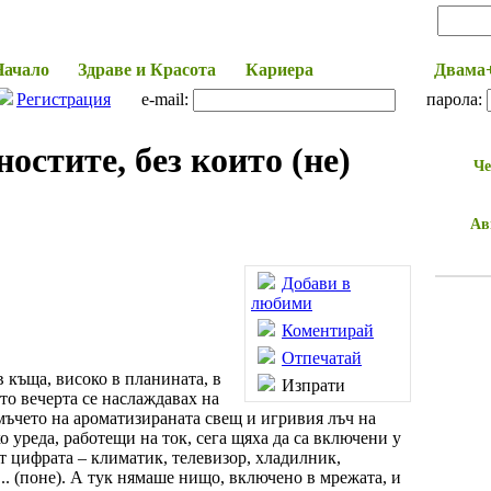
Начало
Здраве и Красота
Кариера
Моят дом
Двама
Регистрация
e-mail:
парола:
ностите, без които (не)
Че
Ав
Добави в
любими
Коментирай
Отпечатай
 къща, високо в планината, в
Изпрати
то вечерта се наслаждавах на
мъчето на ароматизираната свещ и игривия лъч на
о уреда, работещи на ток, сега щяха да са включени у
от цифрата – климатик, телевизор, хладилник,
.. (поне). А тук
нямаше нищо, включено в мрежата,
и