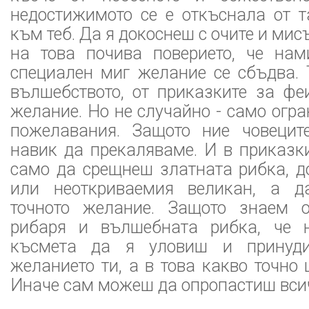
недостижимото се е откъснала от т
към теб. Да я докоснеш с очите и мис
на това почива поверието, че нам
специален миг желание се сбъдва. 
вълшебството, от приказките за фе
желание. Но не случайно - само огр
пожелавания. Защото ние човецит
навик да прекаляваме. И в приказк
само да срещнеш златната рибка, д
или неоткриваемия великан, а 
точното желание. Защото знаем о
рибаря и вълшебната рибка, че 
късмета да я уловиш и принуд
желанието ти, а в това какво точно
Иначе сам можеш да опропастиш всич