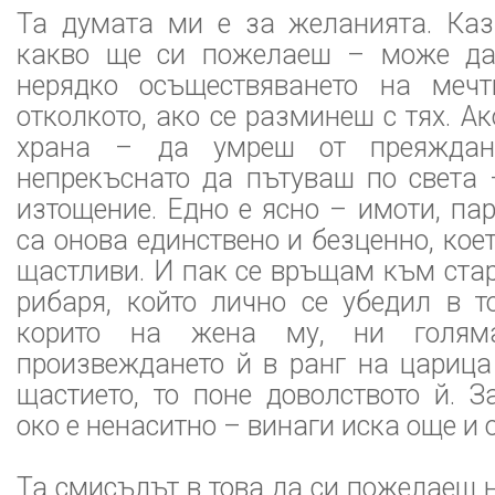
Та думата ми е за желанията. Ка
какво ще си пожелаеш – може да 
нерядко осъществяването на мечт
отколкото, ако се разминеш с тях. А
храна – да умреш от преяждан
непрекъснато да пътуваш по света 
изтощение. Едно е ясно – имоти, пар
са онова единствено и безценно, кое
щастливи. И пак се връщам към ста
рибаря, който лично се убедил в т
корито на жена му, ни голя
произвеждането й в ранг на царица
щастието, то поне доволството й. 
око е ненаситно – винаги иска още и 
Та смисълът в това да си пожелаеш