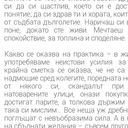
си да си щастлив, което си е дос
понятие; да си здрав ти и хората, ко
от съдбата дълголетие. Наричаш си
поне, докато сте живи. Мечтаеш 
спокойствие, за топлина и споделяне.
Какво се оказва на практика – в ж
употребяваме неистови усилия за
крайна сметка се оказва, че не са
надмощие сред колегите, поредната 
от някого си, скандалът пр
натоварените улици, онази покуп
достигат парите, а толкова държим
така си мислим… Все неща уж дребни
поглъщат с невъобразима сила. А в
на сбъднати желания – съвсем друго