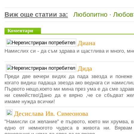
Виж още статии за:
Любопитно
·
Любов
Коментари
Диана
Намислих си - да съм здрава и щастлива и много, мно
Дида
Преди две вечери видях да пада звезда и понеже 
когато видиш падаща звезда ако веднага си намисли
Първото нещо,което ми мина през ума е да сме здрав
ни семейство!Дано да е вярно ,че се сбъдват жел
имаме нужда всички!
Десислава Ив. Симеонова
"Намисли си желание" е първото, което ми хрумва, 
едно от немногото чудеса в живота ни. Вярвам