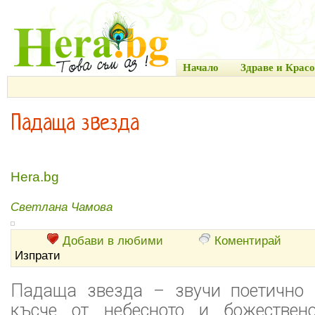
Начало
Здраве и Красо
Падаща звезда
Hera.bg
Светлана Чамова
Добави в любими
Коментирай
Изпрати
Падаща звезда – звучи поетично 
късче от небесното и божествено