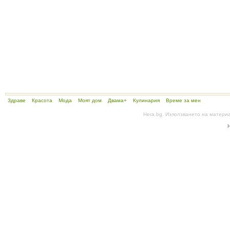
Здраве
Красота
Мода
Моят дом
Двама+
Кулинария
Време за мен
Hera.bg. Използването на матери