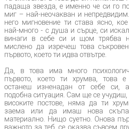
падаща звезда, е именно че си го 
миг – най-неочакван и непредвидим
него мигновение ти става ясно, кое
най-много - с душа и сърце, си иска
винаги в себе си и щом трябва н
мислено да изречеш това съкровен
първото, което ти идва отвътре.
Да, в това има много психологи
първото, което ти хрумва, това е
останеш изненадан от себе си, 
подобна ситуация. Сам ще се учудиш, 
високите постове, няма да ти хру
заема или да имаш нова скъп
материално. Нищо суетно. Онова пър
важното за теб, се оказва съвсем д