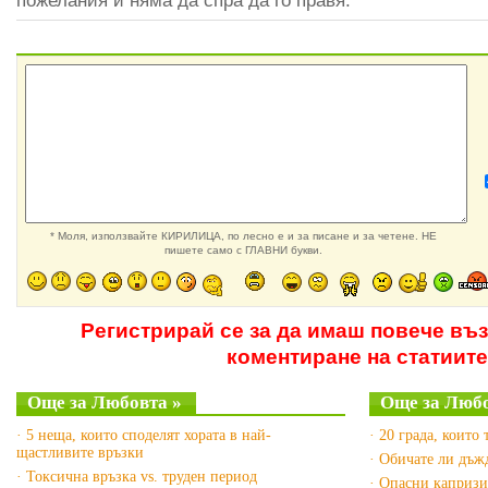
пожелания и няма да спра да го правя.
* Моля, използвайте КИРИЛИЦА, по лесно е и за писане и за четене. НЕ
пишете само с ГЛАВНИ букви.
Регистрирай се за да имаш повече въ
коментиране на статиите
Още за Любовта »
Още за Люб
· 5 неща, които споделят хората в най-
· 20 града, които 
щастливите връзки
· Обичате ли дъж
· Токсична връзка vs. труден период
· Опасни капризи