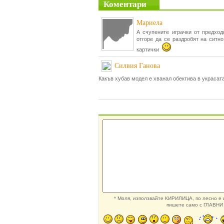
Коментари
Мариела
А счупените играчки от предхо
отгоре да се раздробят на ситн
картички
Силвия Ганова
Какъв хубав модел е хванал обектива в украсат
* Моля, използвайте КИРИЛИЦА, по лесно е и
пишете само с ГЛАВНИ 