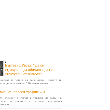
1
Бъртранд Ръсел: "Да се
страхуваш да обичаш е да се
страхуваш от живота"
 мотива за четене на една книга – защото ти
и за да се похвалиш.“ „От всички видове...
мание, опасен трафик! - II
ият елемент е ключов в трафика на хора. На
а дори в страните с легална проституция
ващият...