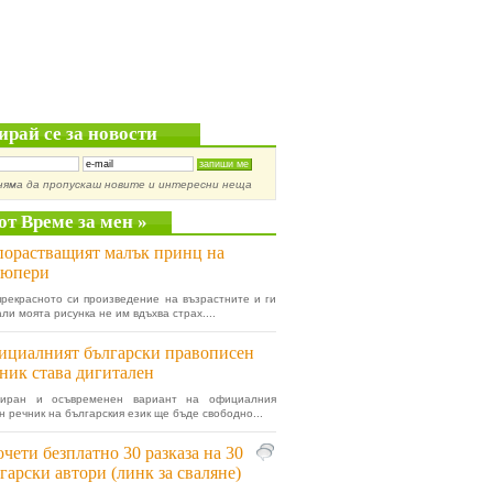
ирай се за новости
няма да пропускаш новите и интересни неща
от Време за мен »
орастващият малък принц на
зюпери
прекрасното си произведение на възрастните и ги
ли моята рисунка не им вдъхва страх....
циалният български правописен
ник става дигитален
зиран и осъвременен вариант на официалния
н речник на българския език ще бъде свободно...
чети безплатно 30 разказа на 30
гарски автори (линк за сваляне)