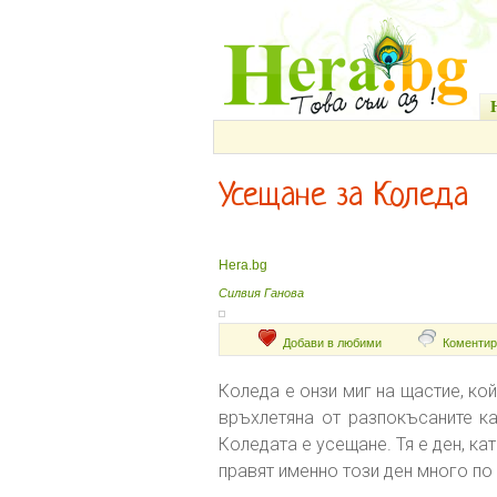
Усещане за Коледа
Hera.bg
Силвия Ганова
Добави в любими
Коментир
Коледа е онзи миг на щастие, кой
връхлетяна от разпокъсаните ка
Коледата е усещане. Тя е ден, ка
правят именно този ден много по 