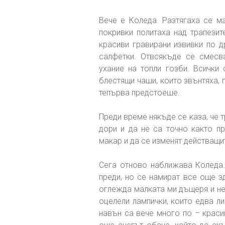
Вече е Коледа. Разтягаха се м
покривки политаха над трапезит
красиви гравирани извивки по д
салфетки. Отвсякъде се смесв
ухание на топли гозби. Всички 
блестящи чаши, които звънтяха, 
тепърва предстоеше.
Преди време някъде се каза, че т
дори и да не са точно както пр
макар и да се изменят действащит
Сега отново наближава Коледа.
преди, но се намират все още з
оглежда малката ми дъщеря и не
оцелели лампички, които едва ли
навън са вече много по – краси