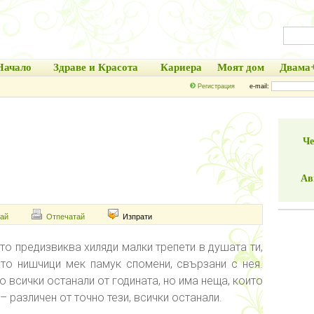
Начало
Здраве и Красота
Кариера
Моят дом
Двама
Регистрация
e-mail:
Че
Ав
ай
Отпечатай
Изпрати
то предизвиква хиляди малки трепети в душата ти,
то нишчици мек памук спомени, свързани с нея.
то всички останали от годината, но има неща, които
– различен от точно тези, всички останали.