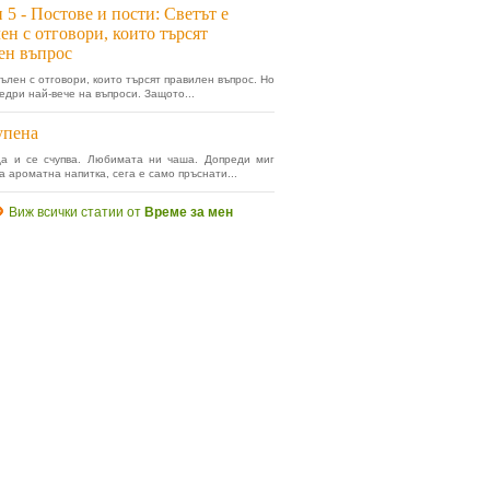
 5 - Постове и пости: Светът е
ен с отговори, които търсят
ен въпрос
пълен с отговори, които търсят правилен въпрос. Но
едри най-вече на въпроси. Защото...
упена
да и се счупва. Любимата ни чаша. Допреди миг
 ароматна напитка, сега е само пръснати...
Виж всички статии от
Време за мен