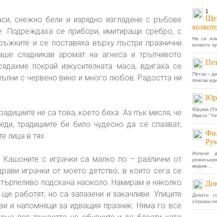
1
Ще 
аси, снежно бели и изрядно изгладени с ръбове
колкот
е. Подреждаха се прибори, имитиращи сребро, с
Не се из
ръжките и се поставяха върху пъстри празнични
колкото чу
аше сладникав аромат на агнеса и тръпчивото
Пет
сядахме покрай изкусителната маса, вдигаха се
Петък – д
пълни с червено вино и много любов. Радостта ни
поиска еди
Юру
Юрума (Yi
радициите не са това, което бяха. Аз пък мисля, че
Името "Yir
еди, традициите би било чудесно да се спазват,
Фил
е лица в тях.
Рум
Излезе 
 Кашоните с играчки са малко по – различни от
режисьор
видим...
драви играчки от моето детство, в които сега се
търпеливо подскача наоколо. Намирам и няколко
Док
 ще работят, но са запазени и закачливи. Улиците
Докато г
слушаш не 
ви и напомнящи за идващия празник. Няма го все