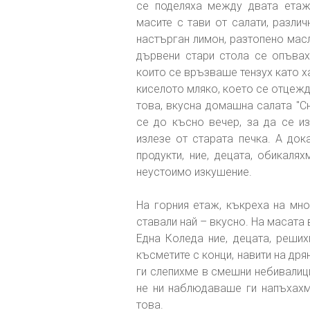
се поделяха между двата етаж
масите с тави от салати, разли
настърган лимон, разтопено мас
дървени стари стола се опъвах
които се връзваше тензух като х
киселото мляко, което се отцежд
това, вкусна домашна салата "С
се до късно вечер, за да се и
излезе от старата печка. А док
продукти, ние, децата, обикаля
неустоимо изкушение.
На горния етаж, къкреха на мно
ставали най – вкусно. На масата 
Една Коледа ние, децата, реши
късметите с конци, навити на дря
ги слепихме в смешни небивалици
не ни наблюдаваше ги напъхахм
това.