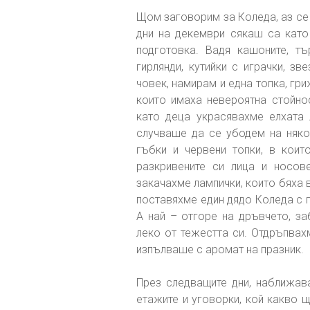
Щом заговорим за Коледа, аз се 
дни на декември сякаш са като
подготовка. Вадя кашоните, тъ
гирлянди, кутийки с играчки, зв
човек, намирам и една топка, гриж
които имаха невероятна стойнос
като деца украсявахме елхата
случваше да се убодем на няко
гъбки и червени топки, в кои
разкривените си лица и носов
закачахме лампички, които бяха 
поставяхме един дядо Коледа с 
А най – отгоре на дръвчето, з
леко от тежестта си. Отдръпвах
изпълваше с аромат на празник.
През следващите дни, наближав
етажите и уговорки, кой какво 