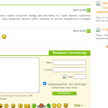
Ден
пъл
2012-12-09
#2
правил
дната година слагахме между два вестника и с един буркан търкаляш
Светът е 
о. Така правехме брокат който лепяхме на ръчно направените коледни
ние сме щ
Сч
2012-12-05
#1
Пада. Па
а
задържаща
Вашият коментар
Име:
e-mail:
код:
информирай ме, ако някой друг
коментира тази тема
 за писане и за четене. НЕ
букви.
Още »