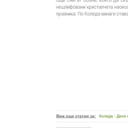
още снегът обаче, който да скъ
нешлифовани кристалчета наокол
празника. По Коледа винаги става
Виж още статии за:
Коледа
·
Деня 