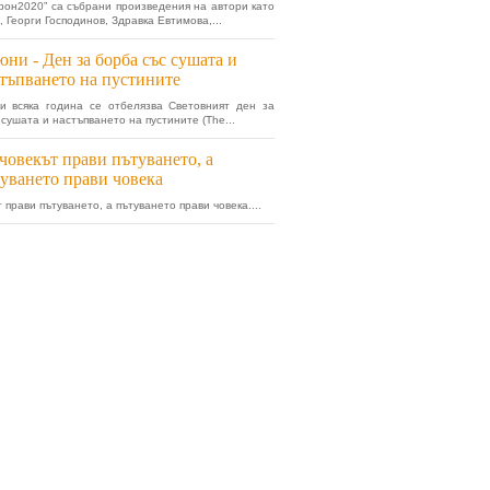
рон2020” са събрани произведения на автори като
 Георги Господинов, Здравка Евтимова,...
юни - Ден за борба със сушата и
тъпването на пустините
и всяка година се отбелязва Световният ден за
 сушата и настъпването на пустините (The...
човекът прави пътуването, а
уването прави човека
 прави пътуването, а пътуването прави човека....