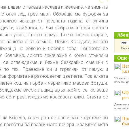
изпълвам с такава наслада и желание, че зимните
 стопен лед през март. Обхваща ме еуфория за
рпеливо чакащи от предната година, с купчина
ездички, камбанки, о, бях забравила този снежен
ливо увита в топ от памук. Тя е от онези, старите,
Абон
т, защото е от стъкло. Помня Коледите, когато
 лъхаща на зелено и борова гора. Понякога се
Така 
я бодличка, докато закачахме с конец стъклени
Още 
то се оглеждахме и бяхме безкрайно смешни с
Неп
е по тях. Правехме си и гирлянди от памук, и
Ек
във формата на разноцветни цветчета. Под елхата
"Показах 
плетен кош на гърба и черни пластмасови ботуши.
попитах да
абождахме висок лъщящ връх, който се килваше
Офи
ме се и разглеждахме красивата елха. Стаята се
реч
Дигитали
правописе
ащи Коледа, в къщата се започваше суетене по
Про
бъл
ще приготви за празничната вечеря. Задълженията