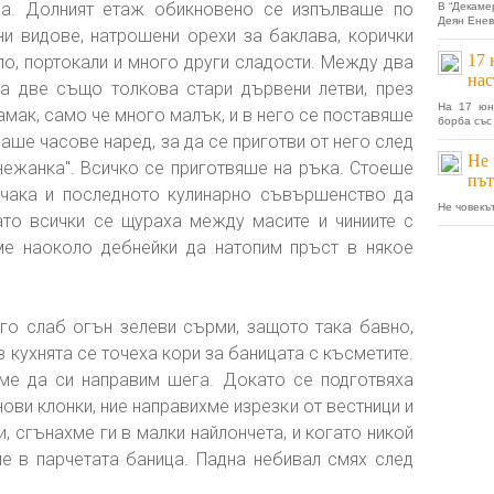
а. Долният етаж обикновено се изпълваше по
В “Декаме
Деян Енев,
чни видове, натрошени орехи за баклава, корички
17 
ло, портокали и много други сладости. Между два
нас
а две също толкова стари дървени летви, през
На 17 юн
амак, само че много малък, и в него се поставяше
борба със
аше часове наред, за да се приготви от него след
Не 
нежанка". Всичко се приготвяше на ръка. Стоеше
път
зчака и последното кулинарно съвършенство да
Не човекът
ато всички се щураха между масите и чиниите с
хме наоколо дебнейки да натопим пръст в някое
го слаб огън зелеви сърми, защото така бавно,
в кухнята се точеха кори за баницата с късметите.
хме да си направим шега. Докато се подготвяха
нови клонки, ние направихме изрезки от вестници и
, сгънахме ги в малки найлончета, и когато никой
е в парчетата баница. Падна небивал смях след