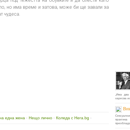
рца под тежестта на обувките и да блести като
о, но има време и затова, може би ще завали за
т чудеса.
„Има два
харесва ил
Вни
Сексуалн
на една жена
·
Нещо лично
·
Коледа с Hera.bg
·
практик
преоблада