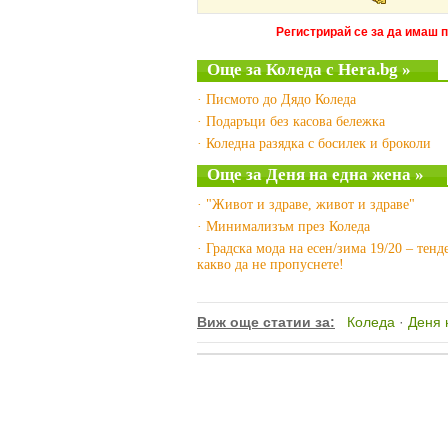
Регистрирай се за да имаш 
Още за Коледа с Hera.bg »
· Писмото до Дядо Коледа
· Подаръци без касова бележка
· Коледна разядка с босилек и броколи
Още за Деня на една жена »
· "Живот и здраве, живот и здраве"
· Минимализъм през Коледа
· Градска мода на есен/зима 19/20 – тен
какво да не пропуснете!
Виж още статии за:
Коледа
·
Деня 