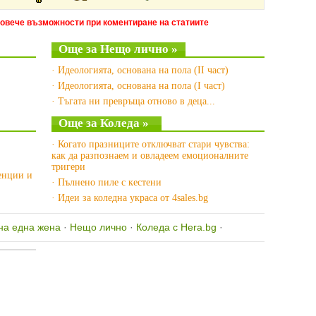
повече възможности при коментиране на статиите
Още за Нещо лично »
· Идеологията, основана на пола (II част)
· Идеологията, основана на пола (I част)
· Тъгата ни превръща отново в деца...
Още за Коледа »
· Когато празниците отключват стари чувства:
как да разпознаем и овладеем емоционалните
тригери
денции и
· Пълнено пиле с кестени
· Идеи за коледна украса от 4sales.bg
на една жена
·
Нещо лично
·
Коледа с Hera.bg
·