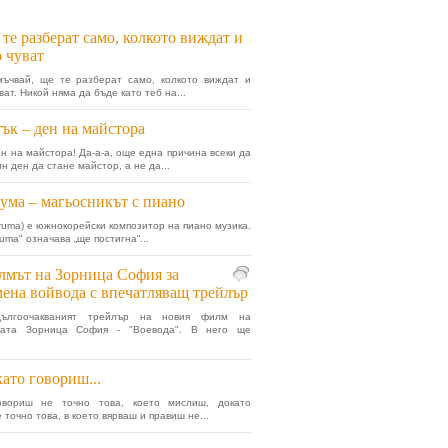
те разберат само, колкото виждат и
о чуват
мъчвай, ще те разберат само, колкото виждат и
ват. Никой няма да бъде като теб на...
ък – ден на майстора
ен на майстора! Да-а-а, още една причина всеки да
н ден да стане майстор, а не да...
ма – магьосникът с пиано
ruma) е южнокорейски композитор на пиано музика.
uma" означава „ще постигна“...
мът на Зорница София за
ена войвода с впечатляващ трейлър
дългоочакваният трейлър на новия филм на
ката Зорница София - "Воевода". В него ще
ато говориш...
овориш не точно това, което мислиш, докато
точно това, в което вярваш и правиш не...