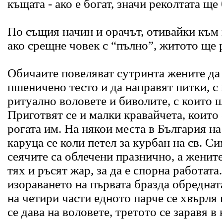
къщата - ако е богат, значи реколтата ще
По същия начин и орачът, отивайки към 
ако срещне човек с “пълно”, житото ще 
Обичаите повеляват сутринта жените да
пшеничено тесто и да направят питки, с
ритуално воловете и биволите, с които щ
Приготвят се и малки кравайчета, които 
рогата им. На някои места в България на
каруца се коли петел за курбан на св. С
сеячите са облечени празнично, а женит
тях и ръсят жар, за да е спорна работата
изораването на първата бразда обреднат
на четири части едното парче се хвърля 
се дава на воловете, третото се заравя в 