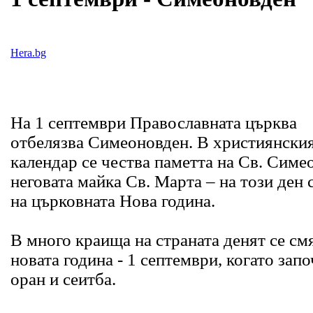
Hera.bg
На 1 септември Православната църква
отбелязва Симеоновден. В християнски
календар се чества паметта на Св. Симе
неговата майка Св. Марта – на този ден 
на църковната Нова година.
В много краища на страната денят се смя
новата година - 1 септември, когато запо
оран и сеитба.