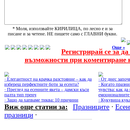
* Моля, използвайте КИРИЛИЦА, по лесно е и за
писане и за четене. НЕ пишете само с ГЛАВНИ букви.
Още »
Регистрирай се за д
възможности при коментиране н
Още за Есента »
Още за Празниц
· Елегантност на крачка разстояние – как да
· От днес започ
избереш перфектните боти за есента?
· Когато празн
· Преглед на есенните якета – дамски къси
чувства: как да
палта тип тренч
емоционалните
· Защо да хапваме тиква: 10 причини
· Кукувица кука
Виж още статии за:
Празниците
·
Есен
празници
·