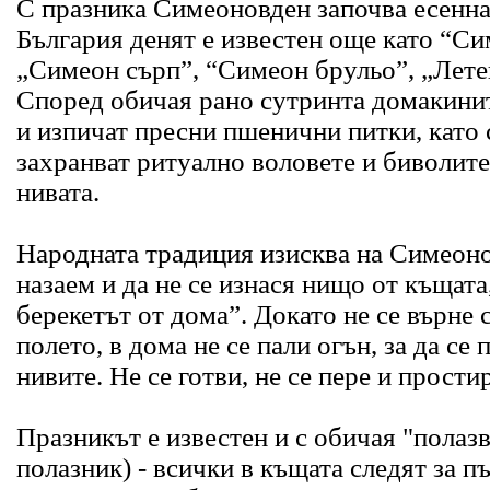
С празника Симеоновден започва есенна
България денят е известен още като “Си
„Симеон сърп”, “Симеон брульо”, „Лете
Според обичая рано сутринта домакинит
и изпичат пресни пшенични питки, като с
захранват ритуално воловете и биволите,
нивата.
Народната традиция изисква на Симеонов
назаем и да не се изнася нищо от къщата,
берекетът от дома”. Докато не се върне 
полето, в дома не се пали огън, за да се
нивите. Не се готви, не се пере и простир
Празникът е известен и с обичая "полаз
полазник) - всички в къщата следят за п