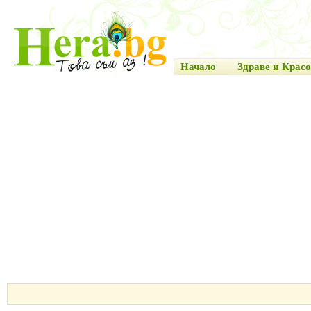
Начало
Здраве и Красо