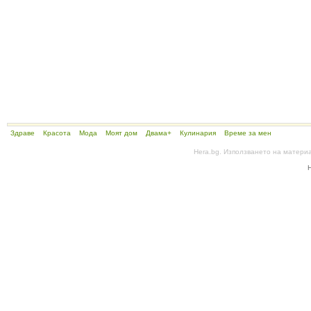
Здраве
Красота
Мода
Моят дом
Двама+
Кулинария
Време за мен
Hera.bg. Използването на матери