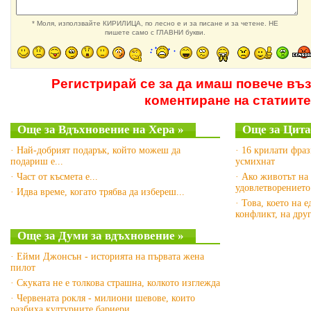
* Моля, използвайте КИРИЛИЦА, по лесно е и за писане и за четене. НЕ
пишете само с ГЛАВНИ букви.
Регистрирай се за да имаш повече въ
коментиране на статиите
Още за Вдъхновение на Хера »
Още за Цита
· Най-добрият подарък, който можеш да
· 16 крилати фра
подариш е...
усмихнат
· Част от късмета е...
· Ако животът на 
удовлетворението
· Идва време, когато трябва да избереш...
· Това, което на 
конфликт, на дру
Още за Думи за вдъхновение »
· Ейми Джонсън - историята на първата жена
пилот
· Скуката не е толкова страшна, колкото изглежда
· Червената рокля - милиони шевове, които
разбиха културните бариери