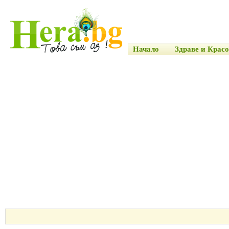
Начало
Здраве и Красо