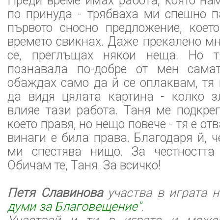
Преди време имах работа, която на
по принуда - трябваха ми спешно п
първото сносно предложение, коет
времето свикнах. Даже прекалено м
се, преглъщах някои неща. Но 
познавала по-добре от мен самат
обаждах само да й се оплаквам, тя
да видя цялата картина - колко 
влияе тази работа. Таня ме подкре
което правя, но нещо повече - тя е от
винаги е била права. Благодаря й, ч
ми спестява нищо. За честността
Обичам те, Таня. За всичко!
Петя Славинова
участва в играта н
думи за Благовещение"
.