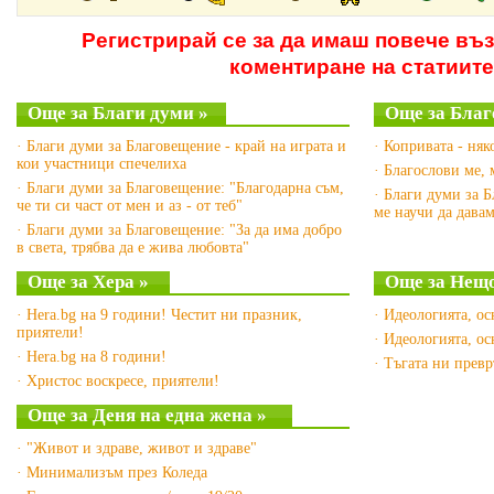
Регистрирай се за да имаш повече въ
коментиране на статиите
Още за Благи думи »
Още за Благ
· Благи думи за Благовещение - край на играта и
· Копривата - ня
кои участници спечелиха
· Благослови ме, 
· Благи думи за Благовещение: "Благодарна съм,
· Благи думи за Б
че ти си част от мен и аз - от теб"
ме научи да давам
· Благи думи за Благовещение: "За да има добро
в света, трябва да е жива любовта"
Още за Хера »
Още за Нещо
· Hera.bg на 9 години! Честит ни празник,
· Идеологията, ос
приятели!
· Идеологията, ос
· Hera.bg на 8 години!
· Тъгата ни превр
· Христос воскресе, приятели!
Още за Деня на една жена »
· "Живот и здраве, живот и здраве"
· Минимализъм през Коледа