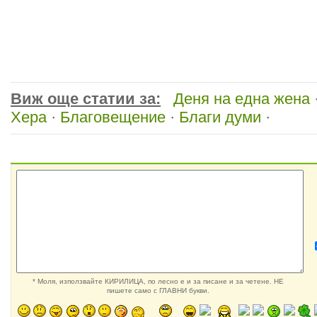
Виж още статии за:
Деня на една жена
Хера
·
Благовещение
·
Благи думи
·
* Моля, използвайте КИРИЛИЦА, по лесно е и за писане и за четене. НЕ
пишете само с ГЛАВНИ букви.