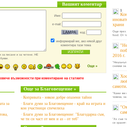
Вашият коментар
1
Кон
Име:
иноват
храни
e-mail:
Още през 
код:
food. От 
информирай ме, ако някой друг
"Н
коментира тази тема
поб
 за писане и за четене. НЕ
2016 г.
букви.
"Нешънъл 
Още »
снимки за
Хос
повече възможности при коментиране на статиите
люб
самоти
Още за Благовещение »
"Кажи ми 
· Копривата - някои добре опазени тайни
човека, за
ата за
· Благи думи за Благовещение - край на играта и
"Ом
кои участници спечелиха
сам
това,
· Благи думи за Благовещение: "Благодарна съм,
че ти си част от мен и аз - от теб"
"Аз съм т
се хранят 