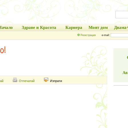
Начало
Здраве и Красота
Кариера
Моят дом
Двама
Регистрация
e-mail:
о!
Ав
ай
Отпечатай
Изпрати