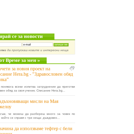
ирай се за новости
няма да пропускаш новите и интересни неща
от Време за мен »
чети за новия проект на
сание Hera.bg - "Здравословен обяд
ика”
 понякога всеки изпитва затруднение да приготви
ен обяд за своя ученик. Списание Hera.bg...
вдъхновяващи мисли на Мая
желоу
 съм, че можеш да разбереш много за човек по
 който се справя с три неща: дъждовен...
начина да използваме тефтер с бели
раници