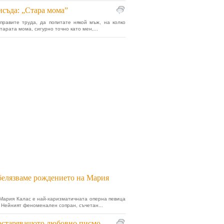
съда: „Стара мома”
правите труда, да попитате някой мъж, на колко
тарата мома, сигурно точно като мен,...
елязваме рождението на Мария
Мария Калас е най-харизматичната оперна певица
. Нейният феноменален сопран, съчетан...
остаряващото любовно писмо