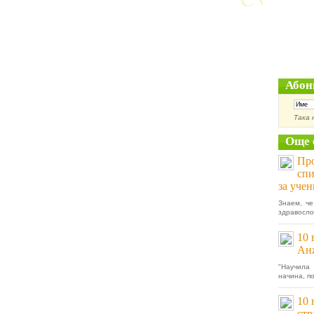
Абон
Така 
Още 
Про
спи
за учен
Знаем, че
здравослов
10 
Ан
"Научила
начина, по
10 
ст