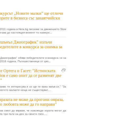
курсът „Новите малки” ще отличи
орите в бизнеса със занаятчийски
2011 година в Hera.bg писахме за движението Slow
тогава до настоящия момент то намери...
ешънъл Джиографик" излъчи
едителите в конкурса за снимка за
Джиографик" обяви победителите в конкурса си за
 2016 година. Пътешественици от цял...
е Ортега и Гасет: "Истинската
ов е само опит да се разменят две
."
какво те интересува и аз ще ти кажа какъв си." "За
 когото малките неща не съществуват,...
разата не може да прогони омраза,
о любовта може да го направи"
ака смел да вярвам, че навсякъде хората могат да
по три пъти на ден за своето тяло,...