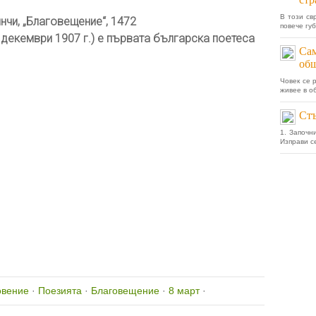
В този св
нчи, „Благовещение“, 1472
повече гу
4 декември 1907 г.) е първата българска поетеса
Сам
общ
Човек се 
живее в о
Стъ
1. Започн
Изправи с
овение
·
Поезията
·
Благовещение
·
8 март
·