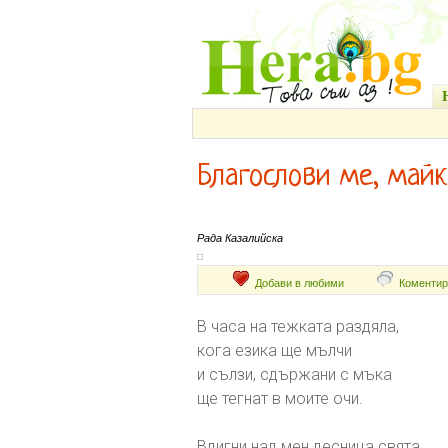
Благослови ме, майк
Рада Казалийска
Добави в любими
Коментир
В часа на тежката раздяла,
кога езика ще мълчи
и сълзи, сдържани с мъка
ще тегнат в моите очи.
Вдигни над мен десница свята,