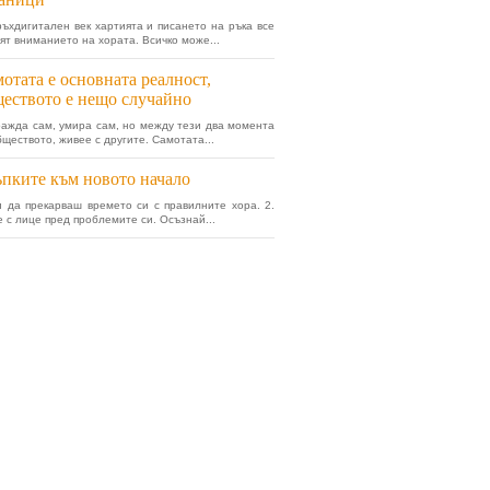
ръхдигитален век хартията и писането на ръка все
бят вниманието на хората. Всичко може...
отата е основната реалност,
еството е нещо случайно
ражда сам, умира сам, но между тези два момента
бществото, живее с другите. Самотата...
пките към новото начало
и да прекарваш времето си с правилните хора. 2.
е с лице пред проблемите си. Осъзнай...