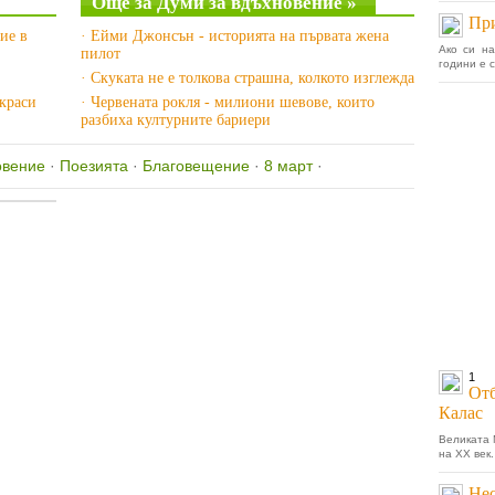
Още за Думи за вдъхновение »
При
ие в
· Ейми Джонсън - историята на първата жена
Ако си на
пилот
години е с
· Скуката не е толкова страшна, колкото изглежда
украси
· Червената рокля - милиони шевове, които
разбиха културните бариери
овение
·
Поезията
·
Благовещение
·
8 март
·
1
Отб
Калас
Великата 
на ХХ век
Не