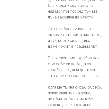
благослови ме, майко ти,
над моя път посред тъмата
лъча закрилен да блести.
Да не забравим идеала,
вкърмен на твойта чиста гръд,
и туй, което си ми дала,
да не покитя в прашний път.
Благослови ме - храбър войн
със себе си да бъда аз -
герой за подвизи достоен
та в онзи безпросветен час,
кога ме тъмна скръб обсеби,
припомнил име на жена,
на обич, майко, към тебе,
аз нека да не прокълна.