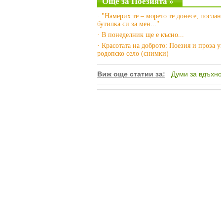
Още за Поезията »
· "Намерих те – морето те донесе, послан
бутилка си за мен..."
· В понеделник ще е късно...
· Красотата на доброто: Поезия и проза 
родопско село (снимки)
Виж още статии за:
Думи за вдъхн