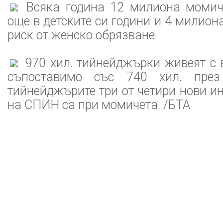
Всяка година 12 милиона момич
още в детските си години и 4 милион
риск от женско обрязване.
970 хил. тийнейджърки живеят с 
съпоставимо със 740 хил. през
тийнейджърите три от четири нови и
на СПИН са при момичета. /БТА