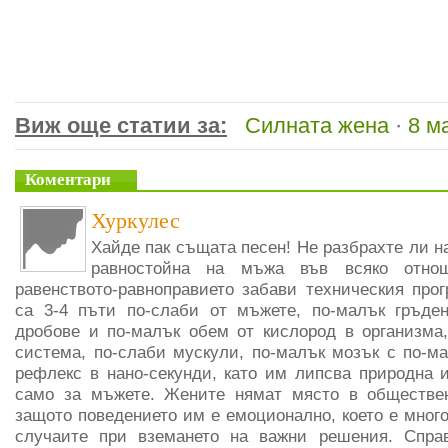
Виж още статии за:
Силната жена
·
8 м
Коментари
Хуркулес
Хайде пак същата песен! Не разбрахте ли на
равностойна на мъжа във всяко отнош
равенството-равноправието забави техническия про
са 3-4 пъти по-слаби от мъжете, по-малък гръде
дробове и по-малък обем от кислород в организма,
система, по-слаби мускули, по-малък мозък с по-ма
рефлекс в нано-секунди, като им липсва природна 
само за мъжете. Жените нямат място в обществен
защото поведението им е емоционално, което е много
случаите при вземането на важни решения. Справ