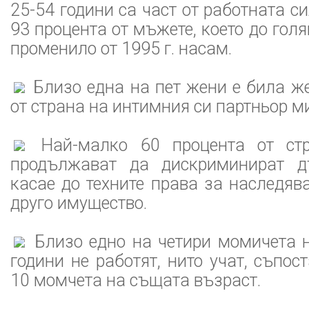
25-54 години са част от работната с
93 процента от мъжете, което до голя
променило от 1995 г. насам.
Близо една на пет жени е била ж
от страна на интимния си партньор м
Най-малко 60 процента от стр
продължават да дискриминират д
касае до техните права за наследяв
друго имущество.
Близо едно на четири момичета н
години не работят, нито учат, съпос
10 момчета на същата възраст.