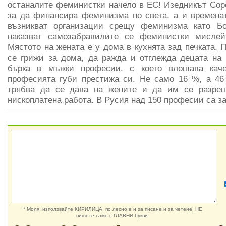
останалите феминистки начело в ЕС! Изедникът Соро
за да финансира феминизма по света, а и временат
възникват организации срещу феминизма като Б
наказват самозабравилите се феминистки мислей
Мястото на жената е у дома в кухнята зад печката. 
се грижи за дома, да ражда и отглежда децата на
бърка в мъжки професии, с което влошава каче
професията губи престижа си. Не само 16 %, а 46
трябва да се дава на жените и да им се разре
нископлатена работа. В Русия над 150 професии са з
* Моля, използвайте КИРИЛИЦА, по лесно е и за писане и за четене. НЕ
пишете само с ГЛАВНИ букви.