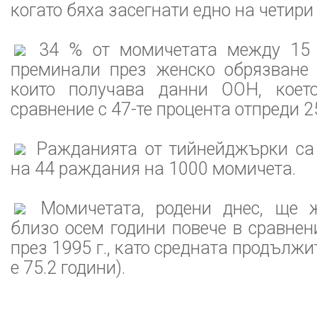
когато бяха засегнати едно на четири
34 % от момичетата между 15 
преминали през женско обрязване 
които получава данни ООН, коет
сравнение с 47-те процента отпреди 2
Ражданията от тийнейджърки са
на 44 раждания на 1000 момичета.
Момичетата, родени днес, ще ж
близо осем години повече в сравнени
през 1995 г., като средната продълж
е 75.2 години).