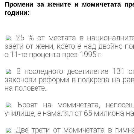
Промени за жените и момичетата пр
години:
25 % от местата в националнит
заети от жени, което е над двойно п
с 11-те процента през 1995 г.
В последното десетилетие 131 с
законови реформи в подкрепа на ра
на половете.
Броят на момичетата, непосе
училище, е намалял от 65 милиона на
Две трети от момичетата в гимн