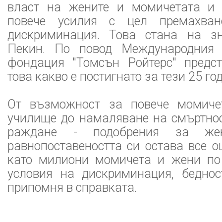
власт на жените и момичетата и 
повече усилия с цел премахван
дискриминация. Това стана на з
Пекин. По повод Международния
фондация "Томсън Ройтерс" предс
това какво е постигнато за тези 25 го
От възможност за повече момиче
училище до намаляване на смъртнос
раждане - подобрения за же
равнопоставеността си остава все о
като милиони момичета и жени по
условия на дискриминация, беднос
припомня в справката.