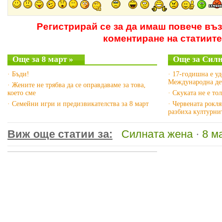
Регистрирай се за да имаш повече въ
коментиране на статиите
Още за 8 март »
Още за Силн
· Бъди!
· 17-годишна е у
Международна дет
· Жените не трябва да се оправдаваме за това,
което сме
· Скуката не е то
· Семейни игри и предизвикателства за 8 март
· Червената рокл
разбиха културни
Виж още статии за:
Силната жена
·
8 м