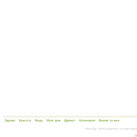
Здраве
Красота
Мода
Моят дом
Двама+
Кулинария
Време за мен
Hera.bg. Използването на матери