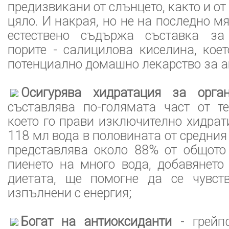
предизвикани от слънцето, както и о
цяло. И накрая, но не на последно м
естествено съдържа съставка за
порите - салицилова киселина, кое
потенциално домашно лекарство за а
Осигурява хидратация за орга
съставлява по-голямата част от те
което го прави изключително хидра
118 мл вода в половината от средния
представлява около 88% от общото 
пиенето на много вода, добавянето
диетата, ще помогне да се чувст
изпълнени с енергия;
Богат на антиоксиданти
- грейп