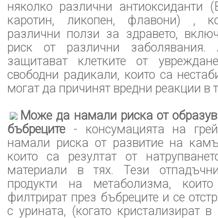
няколко различни антиоксиданти (
каротин, ликопен, флавони) , ко
различни ползи за здравето, вклю
риск от различни заболявания. А
защитават клетките от увреждане
свободни радикали, които са неста
могат да причинят вредни реакции в т
Може да намали риска от образув
бъбреците
- консумацията на гре
намали риска от развитие на камъ
които са резултат от натрупване
материали в тях. Тези отпадъчн
продукти на метаболизма, които
филтрират през бъбреците и се отстр
с урината, (когато кристализират в 