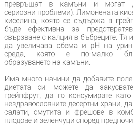
превръщат в камъни и могат д
сериозни проблеми). Лимонената кис
киселина, която се съдържа в грей
бъде ефективна за предотвратя
свързване с калция в бъбреците. Тя 
да увеличава обема и рН на урин
среда, която е по-малко бл
образуването на камъни.
Има много начини да добавите поле
диетата си: можете да закусват
грейпфрут, да го консумирате като
нездравословните десертни храни, да
салати, смутита и фрешове в ком
плодове и зеленчуци според предпочи