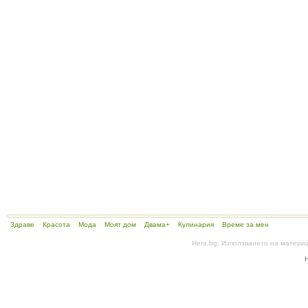
Здраве
Красота
Мода
Моят дом
Двама+
Кулинария
Време за мен
Hera.bg. Използването на матери