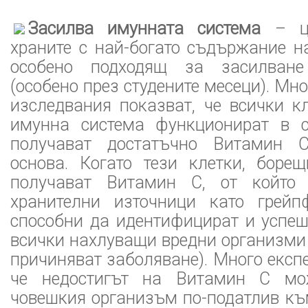
Засилва имунната система
– ци
храните с най-богато съдържание н
особено подходящ за засилване
(особено през студените месеци). Мн
изследвания показват, че всички к
имунна система функционират в с
получават достатъчно Витамин 
основа. Когато тези клетки, борещ
получават Витамин С, от който
хранителни източници като грейп
способни да идентифицират и успе
всички нахлуващи вредни организми (
причиняват заболяване). Много експе
че недостигът на Витамин С мо
човешкия организъм по-податлив къ