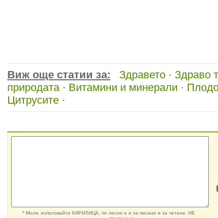
Виж още статии за:
Здравето
·
Здраво 
природата
·
Витамини и минерали
·
Плодо
Цитрусите
·
* Моля, използвайте КИРИЛИЦА, по лесно е и за писане и за четене. НЕ