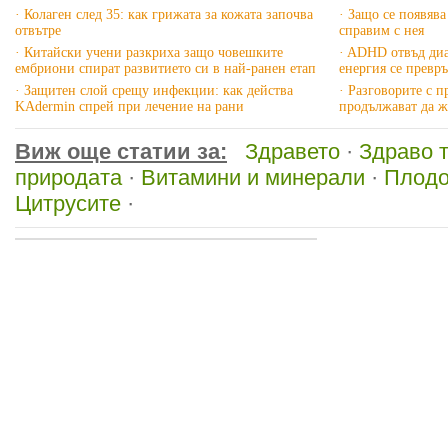
· Колаген след 35: как грижата за кожата започва
· Защо се появява
отвътре
справим с нея
· Китайски учени разкриха защо човешките
· ADHD отвъд диа
ембриони спират развитието си в най-ранен етап
енергия се превр
· Защитен слой срещу инфекции: как действа
· Разговорите с 
KAdermin спрей при лечение на рани
продължават да ж
Виж още статии за:
Здравето
·
Здраво 
природата
·
Витамини и минерали
·
Плодо
Цитрусите
·