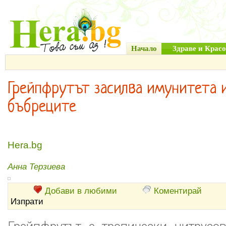
Начало
Здраве и Красо
Грейпфрутът засилва имунитета и
бъбреците
Hera.bg
Анна Терзиева
Добави в любими
Коментирай
Изпрати