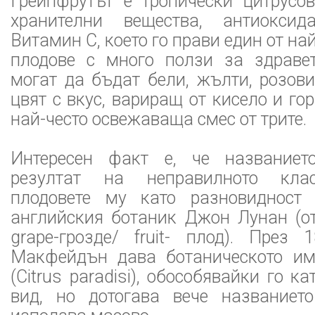
Грейпфрутът е тропически цитрусов
хранителни вещества, антиокси
Витамин С, което го прави един от н
плодове с много ползи за здравет
могат да бъдат бели, жълти, розов
цвят с вкус, вариращ от кисело и го
най-често освежаваща смес от трите.
Интересен факт е, че названието
резултат на неправилното кла
плодовете му като разновидност 
английския ботаник Джон Лунан (от а
grape-грозде/ fruit- плод). През
Макфейдън дава ботаническото им
(Citrus paradisi), обособявайки го к
вид, но дотогава вече названието