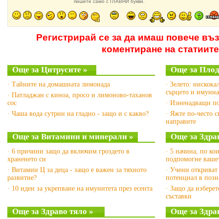
пишете само с ГЛАВНИ букви.
Регистрирай се за да имаш повече въ
коментиране на статиите
Още за Цитрусите »
Още за Плод
· Тайните на домашната лимонада
· Зелето: нискока
сърцето и имунна
· Патладжан с киноа, просо и лимоново-таханов
сос
· Изненадващи по
· Чаша вода сутрин на гладно - защо и с какво?
· Яжте по-често 
направите
Още за Витамини и минерали »
Още за Здра
· 6 причини защо да включим гроздето в
· 5 начина, по ко
храненето си
подпомогне вашет
· Витамин Ц за деца - защо е важен за тяхното
· Учени откриват
развитие?
потенциал в позн
· 10 идеи за укрепване на имунитета през есента
· Защо да изберет
съставки
Още за Здраво тяло »
Още за Здра