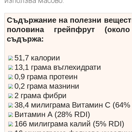
използва масово.
Съдържание на полезни веществ
половина грейпфрут (около
съдържа:
51,7 калории
13,1 грама въглехидрати
0,9 грама протеин
0,2 грама мазнини
2 грама фибри
38,4 милиграма Витамин С (64% 
Витамин А (28% RDI)
166 милиграма калий (5% RDI)