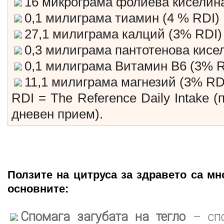
16 микрограма фолиева киселин
0,1 милиграма тиамин (4 % RDI)
27,1 милиграма калций (3% RDI)
0,3 милиграма пантотенова кисе
0,1 милиграма Витамин В6 (3% R
11,1 милиграма магнезий (3% RD
RDI = The Reference Daily Intake 
дневен прием).
Ползите на цитруса за здравето са мно
основните:
Спомага загубата на тегло
– спо