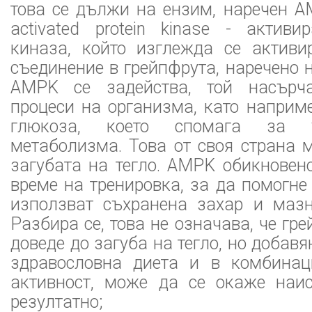
това се дължи на ензим, наречен A
activated protein kinase - активи
киназа, който изглежда се активи
съединение в грейпфрута, наречено н
AMPK се задейства, той насърча
процеси на организма, като наприм
глюкоза, което спомага за 
метаболизма. Това от своя страна 
загубата на тегло. AMPK обикновен
време на тренировка, за да помогне
използват съхранена захар и мазн
Разбира се, това не означава, че гр
доведе до загуба на тегло, но добав
здравословна диета и в комбинац
активност, може да се окаже наи
резултатно;