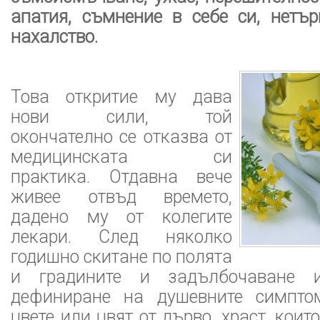
апатия, съмнение в себе си, нетър
нахалство.
Това откритие му дава
нови сили, той
окончателно се отказва от
медицинската си
практика. Отдавна вече
живее отвъд времето,
дадено му от колегите
лекари. След няколко
годишно скитане по полята
и градините и задълбочаване и
дефиниране на душевните симптом
цвете или цвят от дърво, храст, коит