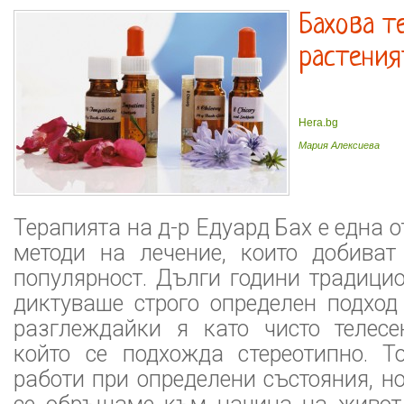
Бахова т
растения
Hera.bg
Мария Алексиева
Терапията на д-р Едуард Бах е една 
методи на лечение, които добиват
популярност. Дълги години традици
диктуваше строго определен подход
разглеждайки я като чисто телес
който се подхожда стереотипно. То
работи при определени състояния, но