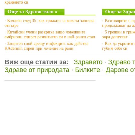
храненето си
Още за Здраво тяло »
Още за Здра
· Колаген след 35: как грижата за кожата започва
· Разговорите с 
отвътре
продължават да ж
· Китайски учени разкриха защо човешките
· 5 грешки в гриж
ембриони спират развитието си в най-ранен етап
хора допускат
· Защитен слой срещу инфекции: как действа
· Как да укротим
KAdermin спрей при лечение на рани
губим себе си
Виж още статии за:
Здравето
·
Здраво 
Здраве от природата
·
Билките
·
Дарове о