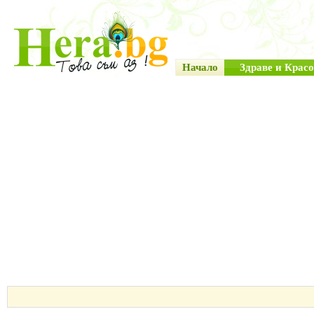
Начало
Здраве и Красо