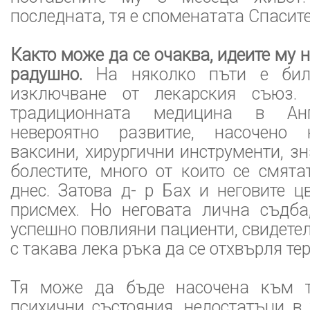
последната, тя е споменатата Спасит
Както може да се очаква, идеите му 
радушно.
На няколко пъти е бил
изключване от лекарския съюз.
традиционната медицина в Ан
невероятно развитие, насочено 
ваксини, хирургични инструменти, зн
болестите, много от които се смят
днес. Затова д- р Бах и неговите ц
присмех. Но неговата лична съдба
успешно повлияни пациенти, свидетел
с такава лека ръка да се отхвърля те
Тя може да бъде насочена към те
психични състояния, недостатъци в 