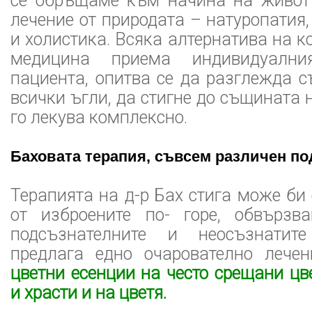
се обръщаме към начина на живот
лечение от природата – натуропатия
и холистика. Всяка алтернатива на 
медицина приема индивидуалн
пациента, опитва се да разглежда с
всички ъгли, да стигне до същината 
го лекува комплексно.
Баховата терапия, съвсем различен по
Терапията на д-р Бах стига може би
от изброените по- горе, обвързв
подсъзнателните и неосъзнатит
предлага едно очарователно леч
цветни есенции на често срещани цв
и храсти и на цветя.