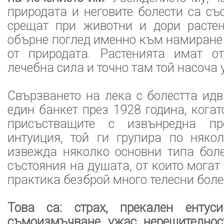
природата и неговите болести са със
срещат при животни и дори растен
обърне поглед именно към намиране 
от природата. Растенията имат о
лечебна сила и точно там той насоча 
Свързването на лека с болестта ид
един банкет през 1928 година, кога
присъстващите с извънредна пр
интуиция, той ги групира по някол
извежда няколко основни типа боле
състояния на душата, от които могат
практика безброй много телесни боле
Това са: страх, прекален ентуси
съмоизмъчване, ужас, нерешителнос