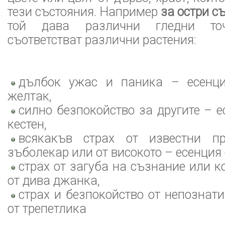
тези състояния. Например
за остри с
той дава различни гледни то
съответстват различни растения:
дълбок ужас и паника – есенци
желтак,
силно безпокойство за другите – е
кестен,
всякакъв страх от известни пр
зъболекар или от високото – есенция
страх от загуба на съзнание или к
от дива джанка,
страх и безпокойство от непознат
от трепетлика