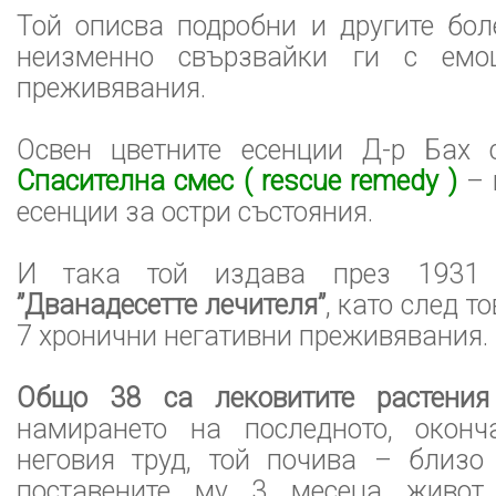
Той описва подробни и другите бол
неизменно свързвайки ги с емо
преживявания.
Освен цветните есенции Д-р Бах 
Спасителна смес ( rescue remedy )
– 
есенции за остри състояния.
И така той издава през 1931 г
”Дванадесетте лечителя”
, като след т
7 хронични негативни преживявания.
Общо 38 са лековитите растения
намирането на последното, оконч
неговия труд, той почива – близо
поставените му 3 месеца живот