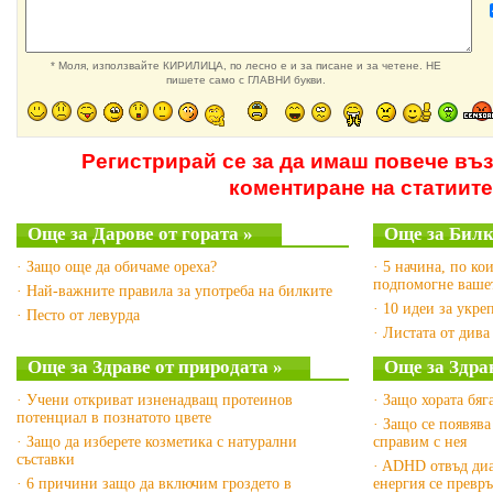
* Моля, използвайте КИРИЛИЦА, по лесно е и за писане и за четене. НЕ
пишете само с ГЛАВНИ букви.
Регистрирай се за да имаш повече въ
коментиране на статиите
Още за Дарове от гората »
Още за Билк
· Защо още да обичаме ореха?
· 5 начина, по ко
подпомогне вашет
· Най-важните правила за употреба на билките
· 10 идеи за укре
· Песто от левурда
· Листата от дива
Още за Здраве от природата »
Още за Здрав
· Учени откриват изненадващ протеинов
· Защо хората бяг
потенциал в познатото цвете
· Защо се появява
· Защо да изберете козметика с натурални
справим с нея
съставки
· ADHD отвъд диа
· 6 причини защо да включим гроздето в
енергия се превр