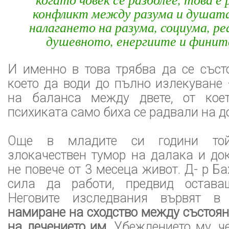
конфликт между разума и душата,
налагането на разума, социума, р
душевното, енергиите и финит
И именно в това трябва да се съст
което да води до пълно излекуване
на баланса между двете, от коет
психиката само биха се радвали на д
Още в младите си години то
злокачествен тумор на далака и до
не повече от 3 месеца живот. Д- р Б
сила да работи, предвид остава
Неговите изследвания вървят в
намиране на сходство между състоя
на лечението им
. Убеждението му, ч