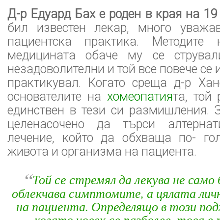
Д-р Едуард Бах е роден в края на 19
бил известен лекар, много уважа
пациентска практика. Методите
медицината обаче му се стрували
незадоволителни и той все повече се
практикувал. Когато среща д-р Ха
основателите на
хомеопатия
та, той
единствен в тези си размишления. 
целенасочено да търси алтерна
лечение, който да обхваща по- го
живота и организма на пациента.
“
Той се стремял да лекува не само
облекчава симптомите, а цялата лич
на пациента. Определящо в този подх
когато човек се разболее, това е