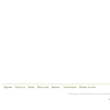
Здраве
Красота
Мода
Моят дом
Двама+
Кулинария
Време за мен
Hera.bg. Използването на матери