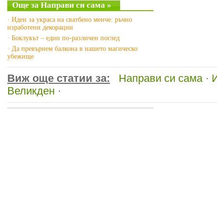
Още за Направи си сама »
· Идеи за украса на сватбено менче: ръчно
изработени декорации
· Боклукът – един по-различен поглед
· Да превърнем балкона в нашето магическо
убежище
Виж още статии за:
Направи си сама
·
Великден
·