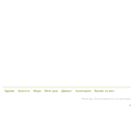
Здраве
Красота
Мода
Моят дом
Двама+
Кулинария
Време за мен
Hera.bg. Използването на матери