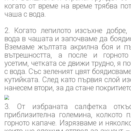
когато от време на време трябва по
чаша с вода.
2. Когато лепилото изсъхне добре,
вода в чашата и започваме да бояди
Вземаме жълтата акрилна боя и п
вътрешността, а после и горното
усетим, четката се движи трудно, я 
с вода. Със зеленият цвят боядисвам
кутийката. След като първия слой из
нанесем втори, за да стане покритиет
3. От избраната салфетка откъ
приблизителна големина, колкото п
горното капаче. Изрязваме и няколк