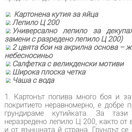
Картонена кутия за яйца
Лепило Ц 200
Универсално лепило за декуп
замени с разредено лепило Ц 200)
2 цвята бои на акрилна основа – ж
небесносиньо
Салфетка с великденски мотиви
Широка плоска четка
Чаша с вода
1. Картонът попива много боя и за
покритието неравномерно, е добре 
грундираме кутийката. За тази
неразредено лепило Ц 200, както от 
и от външната й страна. Грундът се 