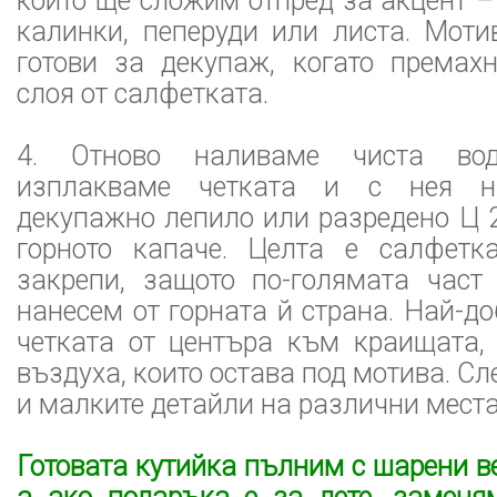
които ще сложим отпред за акцент –
калинки, пеперуди или листа. Моти
готови за декупаж, когато премах
слоя от салфетката.
4. Отново наливаме чиста во
изплакваме четката и с нея н
декупажно лепило или разредено Ц 
горното капаче. Целта е салфетк
закрепи, защото по-голямата част
нанесем от горната й страна. Най-д
четката от центъра към краищата,
въздуха, които остава под мотива. С
и малките детайли на различни места
Готовата кутийка пълним с шарени в