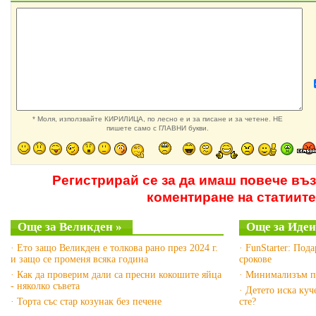
* Моля, използвайте КИРИЛИЦА, по лесно е и за писане и за четене. НЕ
пишете само с ГЛАВНИ букви.
Регистрирай се за да имаш повече въ
коментиране на статиите
Още за Великден »
Още за Идеи
· Ето защо Великден е толкова рано през 2024 г.
· FunStarter: Под
и защо се променя всяка година
срокове
· Как да проверим дали са пресни кокошите яйца
· Минимализъм п
- няколко съвета
· Детето иска ку
· Торта със стар козунак без печене
сте?