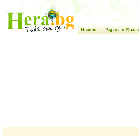
Начало
Здраве и Красо