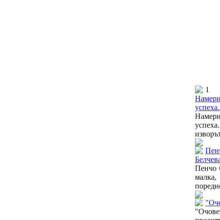
1
Намери 
успеха.
Намери
успеха
изворът
Пен
Белчев
Пенчо 
малка,
поредно
"Оч
"Очовеч