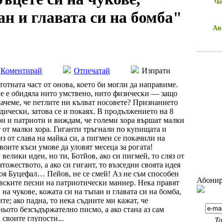
Че
ан и главата си на бомба"
Ав
Коментирай
Отпечатай
Изпрати
тотната част от онова, което би могли да направиме.
не е обидяла нито умствено, нито физически — защо
ачеме, че петлите ни кълват носовете? Признанието
дически, затова се и покаях. В продължението на 8
ои и патриоти и виждам, че големи хора вършат малки
т от малки хора. Гиганти тръгнали по купищата и
з от слава на майка си, а пигмеи се покачили на
оите къси умове да уловят месеца за рогата!
велики идеи, но ти, Ботйов, ако си пигмей, то сляз от
тожеството, а ако си гигант, то възседни своята идея
воя Буцефал… Пейов, не се смей! Аз не съм способен
Абонир
евските песни на патриотически маниер. Нека правят
 на чукове, кожата си на тъпан и главата си на бомба,
те; ако падна, то нека съдиите ми кажат, че
ьото безсъдържателно писмо, а ако стана аз сам
 своите глупости...
Та