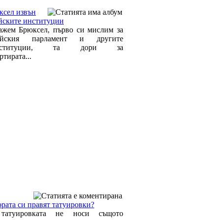
ксел извън
йските институции
ажем Брюксел, първо си мислим за
ейския парламент и другите
институции, та дори за
тирата...
ората си правят татуировки?
татуировката не носи същото