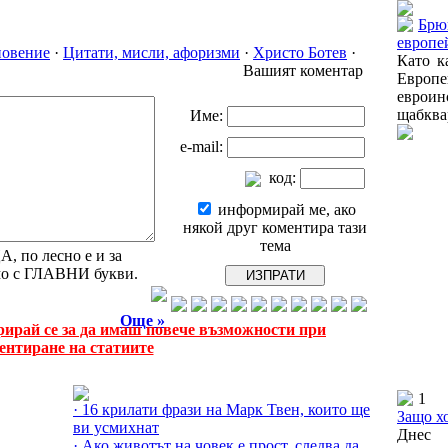
Брю
европе
новение
·
Цитати, мисли, афоризми
·
Христо Ботев
·
Като к
Вашият коментар
Европ
евро
щабквар
Име:
e-mail:
код:
информирай ме, ако
някой друг коментира тази
тема
 по лесно е и за
амо с ГЛАВНИ букви.
Още »
рирай се за да имаш повече възможности при
ентиране на статиите
Още за Цитати, мисли, афоризми »
1
· 16 крилати фрази на Марк Твен, които ще
Защо х
ви усмихнат
Днес 
· Ако животът на човек е прост, следва да