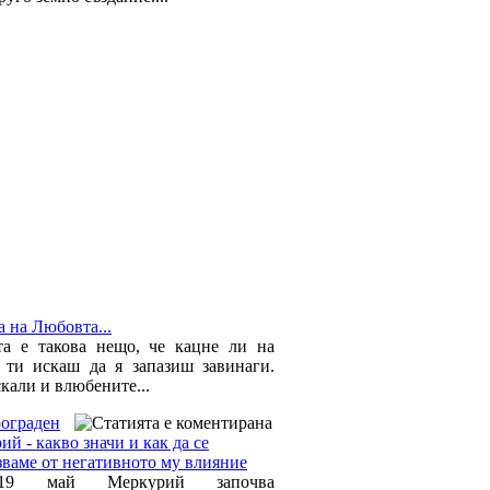
 на Любовта...
а е такова нещо, че кацне ли на
 ти искаш да я запазиш завинаги.
кали и влюбените...
рограден
й - какво значи и как да се
зваме от негативното му влияние
9 май Меркурий започва