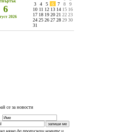
твъртък
3
4
5
6
7
8
9
6
10
11
12
13
14
15
16
17
18
19
20
21
22
23
густ 2026
24
25
26
27
28
29
30
31
ай се за новости
ка няма да пропускаш новите и