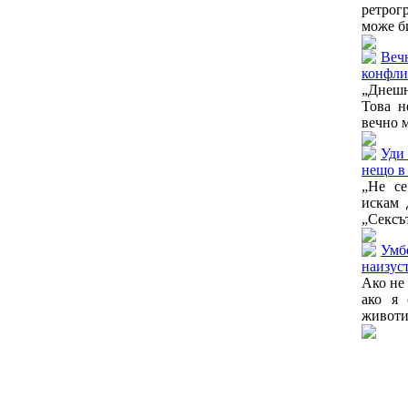
ретрог
може би
Веч
конфли
„Днешн
Това н
вечно м
Уди 
нещо в
„Не се
искам 
„Сексът
Умб
наизуст
Ако не
ако я 
животи