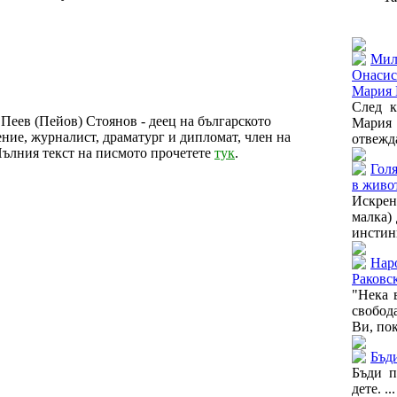
Още от
Мил
Онасис
Мария К
След к
Пеев (Пейов) Стоянов - деец на българското
Мария 
ие, журналист, драматург и дипломат, член на
отвежда
ълния текст на писмото прочетете
тук
.
Голя
в живот
Искрен
малка) 
инстинк
Наро
Раковс
"Нека 
свобо
Ви, пок
Бъди
Бъди п
дете. ...