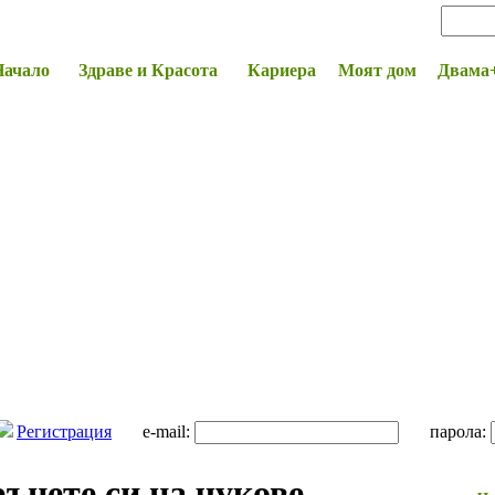
Начало
Здраве и Красота
Кариера
Моят дом
Двама
Регистрация
e-mail:
парола:
ъцете си на чукове,