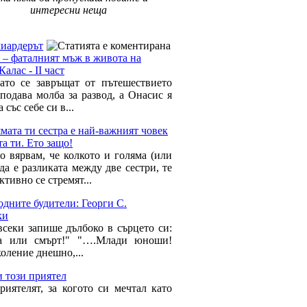
интересни неща
 Време за мен »
иардерът
 – фаталният мъж в живота на
алас - II част
ато се завръщат от пътешествието
подава молба за развод, а Онасис я
 със себе си в...
мата ти сестра е най-важният човек
а ти. Ето защо!
о вярвам, че колкото и голяма (или
да е разликата между две сестри, те
тивно се стремят...
дните будители: Георги С.
ки
всеки запише дълбоко в сърцето си:
да или смърт!" "….Млади юноши!
оление днешно,...
 този приятел
риятелят, за когото си мечтал като