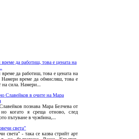
време да работиш, това е цената на
..
 време да работиш, това е цената на
. Намери време да обмисляш, това е
 на сила. Намери...
чо Славейков в очите на Мара
а
Славейков познава Мара Белчева от
 но когато я среща отново, след
то пътуване в чужбина,...
овечи света"
и света" - така се казва стрийт арт