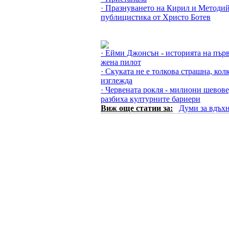
· Празнуването на Кирил и Методий
публицистика от Христо Ботев
Още за Думи за вдъхновение »
· Ейми Джонсън - историята на пър
жена пилот
· Скуката не е толкова страшна, кол
изглежда
· Червената рокля - милиони шевове
разбиха културните бариери
Виж още статии за:
Думи за вдъх