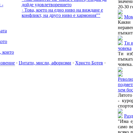
значен
 -
дойде удовлетворението
20-30 г
· Това, което на едно ниво на виждане е
конфликт, на друго ниво е хармония""
Мом
Какви
нерав
вата
пъпките
кото
Ти и
човека
, които
Ти из
пъпката
новение
·
Цитати, мисли, афоризми
·
Христо Ботев
·
човека.
Револ
подмет
хем бос
Лятото
- куро
спортов
Раз
"Има е
само в
всяко д