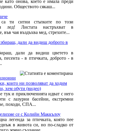
ие като онова, което е имала преди
одини. Обществото сякаш...
иче
 са ти ситни стъпките по този
ен лед! Листата настръхват в
, във чая въздъхва мед, стрехите...
збираш, дали да видиш доброто в
бираш, дали да видиш цветето в
, песента - в птичката, доброто - в
..
юционни
ки, които ни позволяват да ходим
и, хем обути (видео)
 е тук и приключенията идват с него
рти с лазурни басейни, екстремни
е, походи, СПА...
делихме се с Колийн Маккълоу
дна легенда за птичката, която пее
еднъж в живота си, но по-сладко от
руго земно създание....