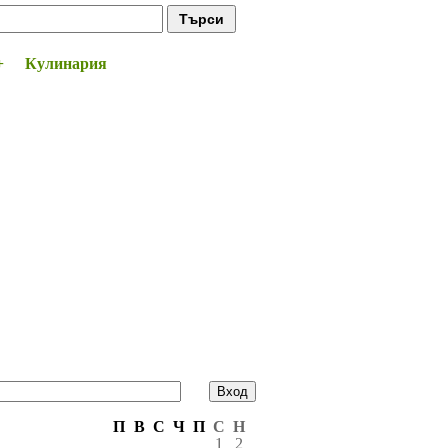
+
Кулинария
Време за мен
П
В
С
Ч
П
С
Н
1
2