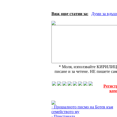
Виж още статии за:
Думи за вдъх
* Моля, използвайте КИРИЛИЦА,
писане и за четене. НЕ пишете с
Регист
ком
Още за Христо Ботев »
· Прощалното писмо на Ботев към
семейството му
· Пристанала