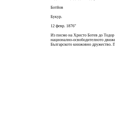
Ботйов
Букур.
12 февр. 1876"
Из писмо на Христо Ботев до Тодор 
национално-освободителното движен
Българското книжовно дружество. П