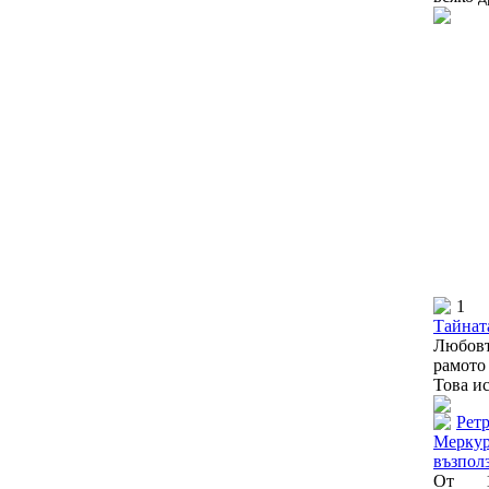
1
Тайната
Любовт
рамото
Това ис
Рет
Меркури
възпол
От 1