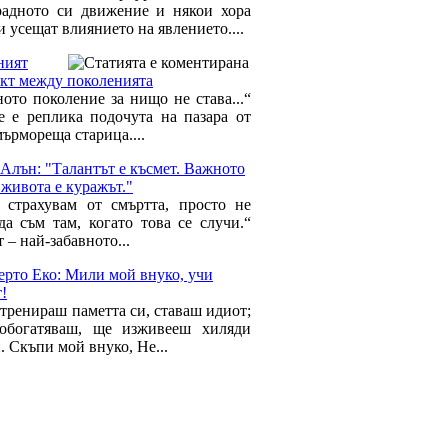
радното си движение и някои хора
 усещат влиянието на явлението....
ният
кт между поколенията
ото поколение за нищо не става...“
е е реплика подочута на пазара от
ърмореща старица....
Алън: "Талантът е късмет. Важното
 живота е куражът."
 страхувам от смъртта, просто не
да съм там, когато това се случи.“
 – най-забавното...
ерто Еко: Мили мой внуко, учи
!
 тренираш паметта си, ставаш идиот;
обогатяваш, ще изживееш хиляди
. Скъпи мой внуко, Не...