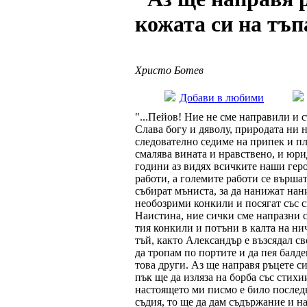
кожата си на тъп
Христо Ботев
Добави в любими
"...Пейов! Ние не сме направили и с
Слава богу и дяволу, природата ни 
следователно седиме на припек и пл
смалява вината и нравствено, и юри
години аз видях всичките наши гер
работи, а големите работи се върша
събират мъниста, за да нанижат нани
необозрими конкили и посягат със св
Наистина, ние сички сме напразни с 
тия конкили и потъни в калта на нич
тъй, както Александър е възсядал с
да тропам по портите и да пея балд
това други. Аз ще направя ръцете си
пък ще да изляза на борба със стихии
настоящето ми писмо е било последн
съдия, то ще да дам съдържание и на