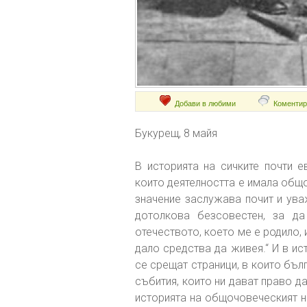
Добави в любими
Коментир
Букурещ, 8 майя
В историята на сичките почти е
които деятелността е имала общ
значение заслужава почит и уваж
дотолкова безсовестен, за д
отечеството, което ме е родило,
дало средства да живея.“ И в ис
се срещат страници, в които бъл
събития, които ни дават право да
историята на общочовеческият на