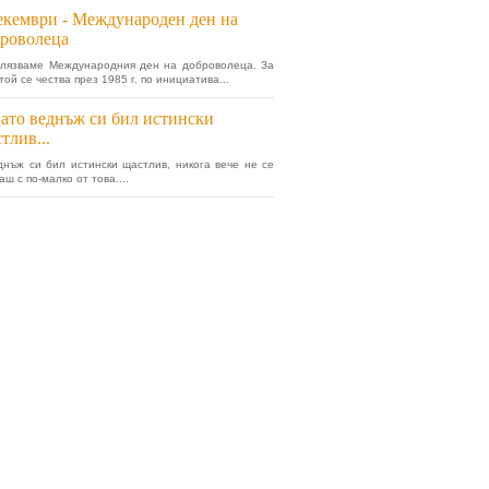
екември - Международен ден на
роволеца
елязваме Международния ден на доброволеца. За
той се чества през 1985 г. по инициатива...
ато веднъж си бил истински
тлив...
днъж си бил истински щастлив, никога вече не се
ш с по-малко от това....