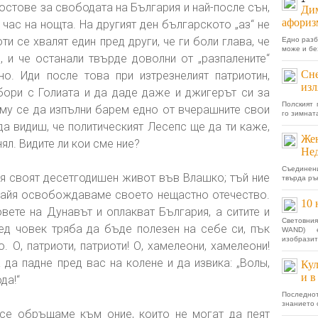
тостове за свободата на България и най-после сън,
Дим
афориз
 час на нощта. На другият ден българското „аз“ не
и се хвалят един пред други, че ги боли глава, че
Едно разб
може и бе
, и че останали твърде доволни от „разпалените“
Сне
но. Иди после това при изтрезнелият патриотин,
изл
бори с Голиата и да даде даже и джигерът си за
Полският 
 му се да изпълни барем едно от вчерашните свои
го зимнат
а видиш, че политическият Лесепс ще да ти каже,
Жен
нял. Видите ли кои сме ние?
Не
Съединени
я своят десетгодишен живот във Влашко; тъй ние
твърда рък
 майя освобождаваме своето нещастно отечество.
10 
овете на Дунавът и оплакват България, а ситите и
Световния
ред човек тряба да бъде полезен на себе си, пък
WAND) 
изобразит
. О, патриоти, патриоти! О, хамелеони, хамелеони!
да падне пред вас на колене и да извика: „Волы,
Кул
и в
да!“
Последнот
знанието 
 се обръщаме към оние, които не могат да пеят