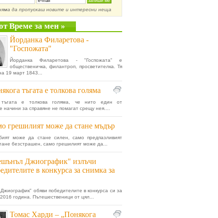
няма да пропускаш новите и интересни неща
от Време за мен »
Йорданка Филаретова -
"Госпожата"
Йорданка Филаретова - "Госпожата" е
общественичка, филантроп, просветителка. Тя
на 19 март 1843...
якога тъгата е толкова голяма
 тъгата е толкова голяма, че нито един от
е начини за справяне не помагат срещу нея....
о грешилият може да стане мъдър
бият може да стане силен, само предпазливият
тане безстрашен, само грешилият може да...
ешънъл Джиографик" излъчи
едителите в конкурса за снимка за
Джиографик" обяви победителите в конкурса си за
 2016 година. Пътешественици от цял...
Томас Харди – „Понякога