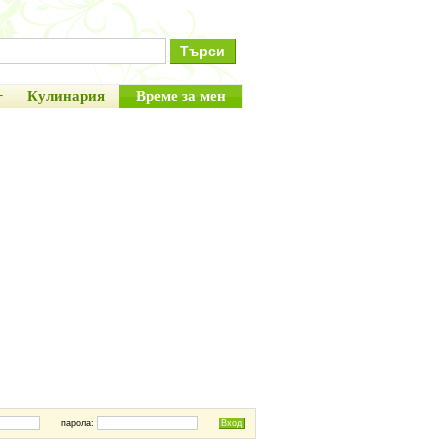
+
Кулинария
Време за мен
парола: