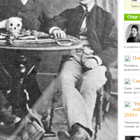
Така 
Още 
е родена 
Пон
Понякога
доказанит
Сам
Само сла
може да с
"Н
поб
2016 г.
"Нешънъл 
снимки за