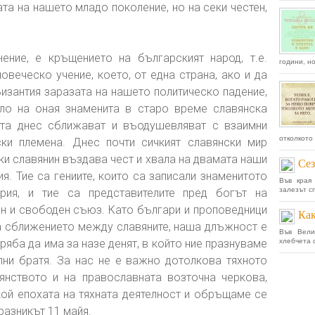
та на нашето младо поколение, но на секи честен,
ение, е кръщението на българският народ, т.е.
години, но
веческо учение, което, от една страна, ако и да
изантия заразата на нашето политическо падение,
чало на оная знаменита в старо време славянска
ята днес сближават и въодушевляват с взаимни
отколкото 
ски племена. Днес почти сичкият славянски мир
еки славянин въздава чест и хвала на двамата наши
Сез
я. Тие са гениите, които са записали знаменитото
Във края
залезът сп
рия, и тие са представителите пред богът на
ен и свободен съюз. Като българи и проповедници
Как
на сближението между славяните, наша длъжност е
Във Вели
ряба да има за назе денят, в който ние празнуваме
хлебчета 
лни братя. За нас не е важно дотолкова тяхното
иянството и на православната возточна черкова,
кой епохата на тяхната деятелност и обръщаме се
разникът 11 майя.