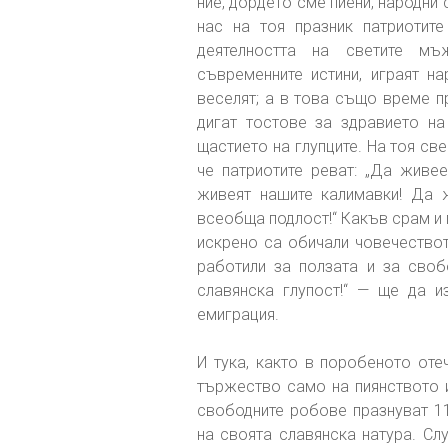
ние, дордето сме пиени, народни 
нас на тоя празник патриотите
деятелността на светите мъ
съвременните истини, играят нар
веселят; а в това също време п
дигат тостове за здравието на
щастието на глупците. На тоя св
че патриотите реват: „Да живе
живеят нашите калимавки! Да 
всеобща подлост!“ Какъв срам и 
искрено са обичали човечество
работили за ползата и за своб
славянска глупост!“ — ще да 
емиграция.
И тука, както в поробеното оте
тържество само на пиянството и 
свободните робове празнуват 1
на своята славянска натура. Сл