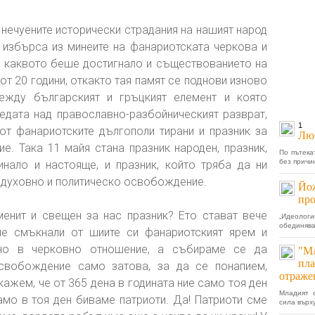
нечуените исторически страдания на нашият народ
 избърса из минеите на фанариотската черкова и
о каквото беше достигнало и съществованието на
от 20 години, откакто тая памят се поднови изново
ежду българският и гръцкият елемент и която
едата над православно-разбойническият разврат,
1
от фанариотските дългополи тирани и празник за
Люб
. Така 11 майя стана празник народен, празник,
По пътека
без причин
нало и настояще, и празник, който тряба да ни
 духовно и политическо освобождение.
Йож
про
менит и свещен за нас празник? Ето стават вече
„Идеолог
обединява
ме смъкнали от шиите си фанариотският ярем и
но в черковно отношение, а събираме се да
"Мл
пла
свобождение само затова, за да се понапием,
отраже
кажем, че от 365 дена в годината ние само тоя ден
Младият 
мо в тоя ден биваме патриоти. Да! Патриоти сме
сила върх