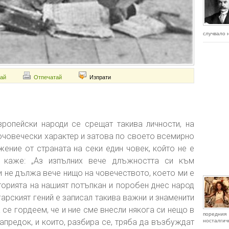
случвало н
ай
Отпечатай
Изпрати
вропейски народи се срещат такива личности, на
очовечески характер и затова по своето всемирно
ение от страната на секи един човек, който не е
а каже: „Аз изпълних вече длъжността си към
 и не дължа вече нищо на човечеството, което ми е
торията на нашият потъпкан и поробен днес народ
гарският гений е записал такива важни и знаменити
 се гордеем, че и ние сме внесли някога си нещо в
поредния 
предок, и които, разбира се, тряба да възбуждат
носталгичн