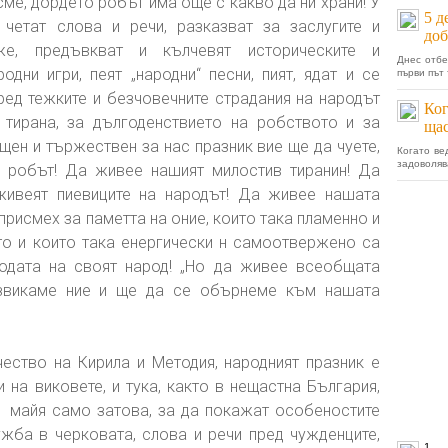
сме, дордето робът има още с какво да ни храни! У
5 д
 четат слова и речи, разказват за заслугите и
доб
же, предъвкват и кълчевят историческите и
Днес отб
одни игри, пеят „народни“ песни, пият, ядат и се
първи път 
ред тежките и безчовечните страдания на народът
Ког
 тирана, за дългоденствието на робството и за
щас
ещен и тържествен за нас празник вие ще да чуете,
Когато ве
задоволява
е робът! Да живее нашият милостив тиранин! Да
живеят пиевиците на народът! Да живее нашата
присмех за паметта на оние, които така пламенно и
то и които така енергически н самоотвержено са
одата на своят народ! „Но да живее всеобщата
извикаме ние и ще да се обърнеме към нашата
чество на Кирила и Методия, народният празник е
на виковете, и тука, както в нещастна България,
1 майя само затова, за да покажат особеностите
ужба в черковата, слова и речи пред чужденците,
1