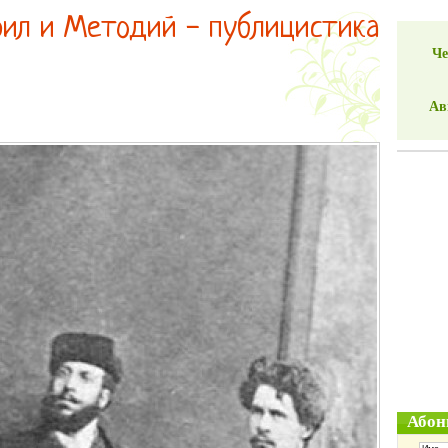
рил и Методий - публицистика
Че
Ав
Абон