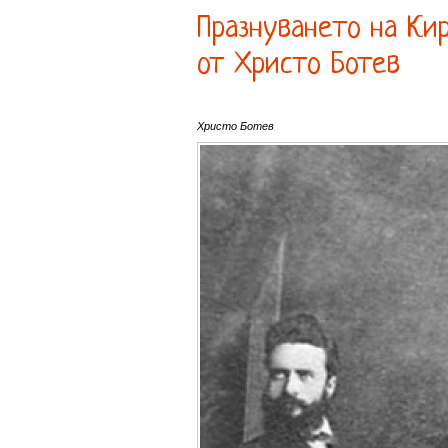
Празнуването на Ки
от Христо Ботев
Христо Ботев