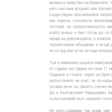
музика и пиянство на банкетите, 
като настане вторият или третият
съществува: пресипналите патриот
яли повече, отколкото заплатили
тостове на патриотическото ви
който вчера е бил готов да се 
пилав на революцията, и помоли
тържествени обещания, и ти ще д
че си луд или че не си още изтрез
Тъй е изминала нашата емиграци
от година на година на секи 11
Гладните и голите седят на брег
затлъстелите ни учат, че по-нап
тогава вече на своето отечество
Де е българският Нарушевич, за 
ослы и всякий скот, хвалите госпо
Но като казваме тие думи, ние