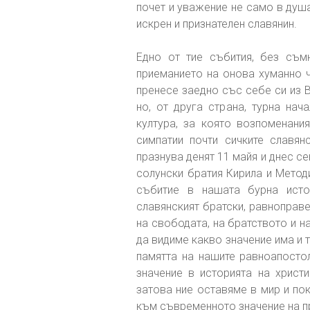
почет и уважение не само в душа
искрен и признателен славянин.
Едно от тие събития, без съмн
приеманието на онова хуманно чо
пренесе заедно със себе си из В
но, от друга страна, турна на
култура, за която возпоменани
симпатии почти сичките славян
празнува денят 11 майя и днес с
солунски братия Кирила и Методи
събитие в нашата бурна исто
славянският братски, равноправ
на свободата, на братството и 
да видиме какво значение има и т
памятта на нашите равноапосто
значение в историята на христ
затова ние оставяме в мир и по
към съвременното значение на п