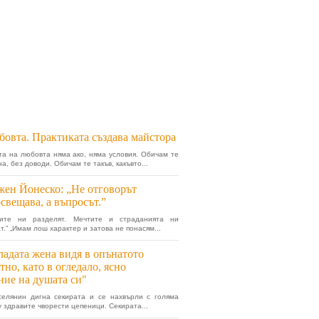
овта. Практиката създава майстора
та на любовта няма ако, няма условия. Обичам те
а, без доводи. Обичам те такъв, какъвто...
ен Йонеско: „Не отговорът
свещава, а въпросът.”
иите ни разделят. Мечтите и страданията ни
т.” „Имам лош характер и затова не понасям...
адата жена видя в опънатото
тно, като в огледало, ясно
ние на душата си"
селянин дигна секирата и се нахвърли с голяма
у здравите чворести цепеници. Секирата...