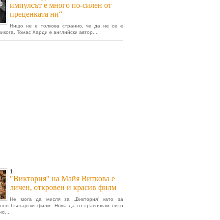
импулсът е много по-силен от
преценката ни“
Нищо не е толкова странно, че да не се е
икога. Томас Харди е английски автор,...
1
"Виктория" на Майя Виткова е
личен, откровен и красив филм
Не мога да мисля за „Виктория” като за
нов български филм. Няма да го сравнявам нито
о...