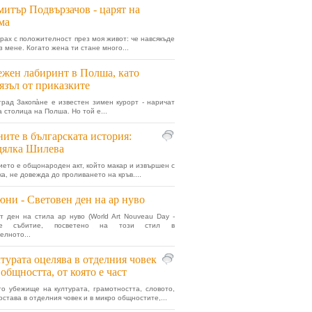
итър Подвързачов - царят на
ма
рах с положителност през моя живот: че навсякъде
з мене. Когато жена ти стане много...
жен лабиринт в Полша, като
язъл от приказките
град Закопа̀не е известен зимен курорт - наричат
а столица на Полша. Но той е...
ите в българската история:
дялка Шилева
ето е общонароден акт, който макар и извършен с
а, не довежда до проливането на кръв....
юни - Световен ден на ар нуво
т ден на стила ар нуво (World Art Nouveau Day -
е събитие, посветено на този стил в
елното...
турата оцелява в отделния човек
 общността, от която е част
о убежище на културата, грамотността, словото,
остава в отделния човек и в микро общностите,...