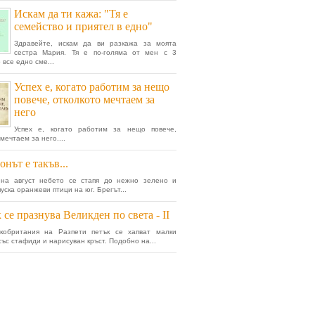
Искам да ти кажа: "Тя е
семейство и приятел в едно"
Здравейте, искам да ви разкажа за моята
сестра Мария. Тя е по-голяма от мен с 3
 все едно сме...
Успех е, когато работим за нещо
повече, отколкото мечтаем за
него
Успех е, когато работим за нещо повече,
мечтаем за него....
онът е такъв...
 на август небето се стапя до нежно зелено и
уска оранжеви птици на юг. Брегът...
 се празнува Великден по света - II
кобритания на Разпети петък се хапват малки
със стафиди и нарисуван кръст. Подобно на...