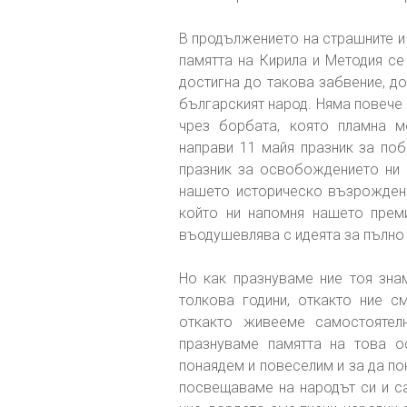
В продължението на страшните и 
памятта на Кирила и Методия се
достигна до такова забвение, д
българският народ. Няма повече 
чрез борбата, която пламна м
направи 11 майя празник за поб
празник за освобождението ни 
нашето историческо възрождение
който ни напомня нашето преми
въодушевлява с идеята за пълно
Но как празнуваме ние тоя зна
толкова години, откакто ние с
откакто живееме самостоятел
празнуваме памятта на това о
понаядем и повеселим и за да по
посвещаваме на народът си и са