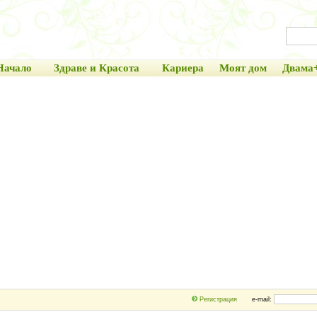
Начало
Здраве и Красота
Кариера
Моят дом
Двама
Регистрация
e-mail: