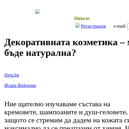
Начало
Здраве и Красо
Регистрация
e-mail:
Декоративната козметика – 
бъде натурална?
Hera.bg
Искра Виденова
Ние щателно изучаваме състава на
кремовете, шампоаните и душ-геловете,
защото се стремим да дадем на кожата с
максимално да се предпазим от химия. 