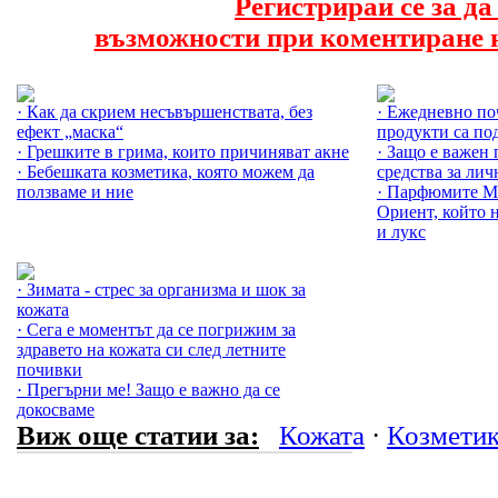
Регистрирай се за д
възможности при коментиране н
Още за Гримът »
Още за Козмети
· Как да скрием несъвършенствата, без
· Ежедневно по
ефект „маска“
продукти са по
· Грешките в грима, които причиняват акне
· Защо е важен
· Бебешката козметика, която можем да
средства за лич
ползваме и ние
· Парфюмите Mo
Ориент, който 
и лукс
Още за Кожата »
· Зимата - стрес за организма и шок за
кожата
· Сега е моментът да се погрижим за
здравето на кожата си след летните
почивки
· Прегърни ме! Защо е важно да се
докосваме
Виж още статии за:
Кожата
·
Козметик