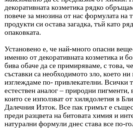
декоративната козметика рядко обръща
повече за мнозина от нас формулата на 
продукти си остава загадка, тъй като ряд
опаковката.
Установено е, че най-много опасни веще
именно от декоративната козметика и бои
бива обаче да се примиряваме, с това, ч
съставки са необходимото зло, което ни
изглеждаме по- привлекателни. Всички т
естествен аналог – природни пигменти, 
които се използват от хилядолетия в Бл
Далечния Изток. Все пак гримът е съще
преди разцвета на битовата химия и инт
натурални формули днес става все по-го