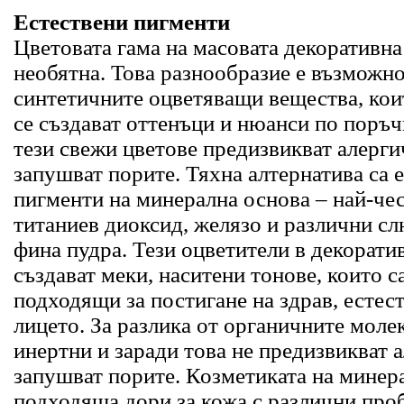
Естествени пигменти
Цветовата гама на масовата декоративна
необятна. Това разнообразие е възможно
синтетичните оцветяващи вещества, кои
се създават оттенъци и нюанси по поръч
тези свежи цветове предизвикват алерги
запушват порите. Тяхна алтернатива са 
пигменти на минерална основа – най-чес
титаниев диоксид, желязо и различни сл
фина пудра. Тези оцветители в декорати
създават меки, наситени тонове, които 
подходящи за постигане на здрав, естест
лицето. За разлика от органичните молек
инертни и заради това не предизвикват а
запушват порите. Козметиката на минер
подходяща дори за кожа с различни проб