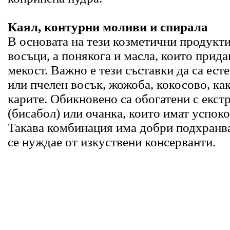
Каял, контурни моливи и спирала
В основата на тези козметични продукт
восъци, а понякога и масла, които прид
мекост. Важно е тези съставки да са ест
или пчелен восък, жожоба, кокосово, ка
карите. Обикновено са обогатени с екстр
(бисабол) или очанка, които имат успок
Такава комбинация има добри подхранва
се нуждае от изкуствени консерванти.