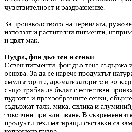
чувствителност и раздразнение.
За производството на червилата, ружове
използат и растителни пигменти, наприм
и цвят мак.
Пудра, фон дьо тен и сенки
Освен пигменти, фон дьо тена съдържа 
основа. За да се нарече продуктът натур
емулгаторите, ароматизаторите и консер
също трябва да бъдат с естествен произ
пудрите и прахообразните сенки, обърне
съдържат талк, мика, силика и алуминий,
токсични при вдишване. В съвременните
продукти тези матиращи съставки са зам
копринена пудра.