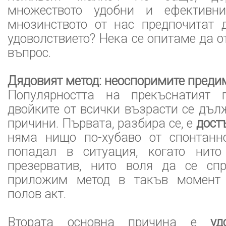
множеството удобни и ефективни
мнозинството от нас предпочитат 
удоволствието? Нека се опитаме да о
въпрос.
Дядовият метод: неоспоримите преди
Популярността на прекъснатият 
двойките от всички възрасти се дъ
причини. Първата, разбира се, е
дост
няма нищо по-хубаво от спонтанн
попадал в ситуация, когато нит
презерватив, нито воля да се спр
приложим метод в такъв момент 
полов акт.
Втората основна причина е
уд