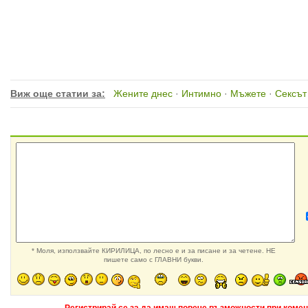
Виж още статии за:
Жените днес
·
Интимно
·
Мъжете
·
Сексът
* Моля, използвайте КИРИЛИЦА, по лесно е и за писане и за четене. НЕ
пишете само с ГЛАВНИ букви.