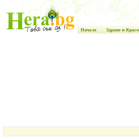
Начало
Здраве и Красо