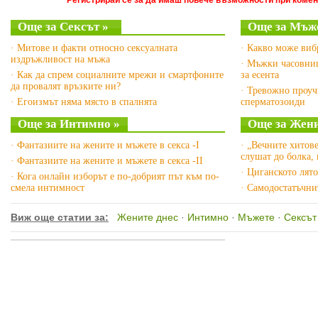
Регистрирай се за да имаш повече възможности при комен
Още за Сексът »
Още за Мъже
· Митове и факти относно сексуалната
· Какво може виб
издръжливост на мъжа
· Мъжки часовни
· Как да спрем социалните мрежи и смартфоните
за есента
да провалят връзките ни?
· Тревожно проуч
· Егоизмът няма място в спалнята
сперматозоиди
Още за Интимно »
Още за Жени
· Фантазиите на жените и мъжете в секса -I
· „Вечните хитов
слушат до болка,
· Фантазиите на жените и мъжете в секса -II
· Циганското лят
· Кога онлайн изборът е по-добрият път към по-
смела интимност
· Самодостатъчни
Виж още статии за:
Жените днес
·
Интимно
·
Мъжете
·
Сексът