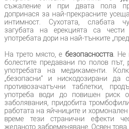
съжаление и при двата пола пр
допринася за най-прекрасните усещ
интимност. Сухотата, слабата чу
загубата на ерекцията са чести 
употребата дори на най-тънките „пред
На трето място, е
безопасността
. Не
болестите предавани по полов път, 
употребата на медикаменти. Колк
„безопасни” и нискодозирани да 
противозачатъчни таблетки, прод
употреба води до повишен риск о
заболявания, придобита тромбофили
работата на яйчниците и хормонален
време тези странични ефекти чес
желаното забременяване. Освен това,