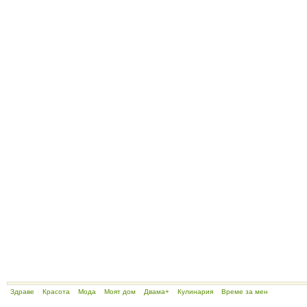
Здраве
Красота
Мода
Моят дом
Двама+
Кулинария
Време за мен