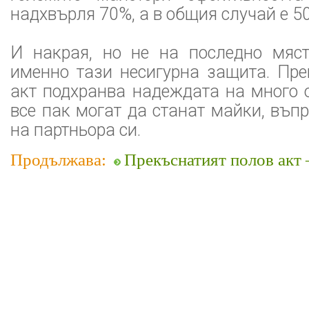
надхвърля 70%, а в общия случай е 5
И накрая, но не на последно мяст
именно тази несигурна защита. Пре
акт подхранва надеждата на много 
все пак могат да станат майки, въп
на партньора си.
Продължава:
Прекъснатият полов акт – 