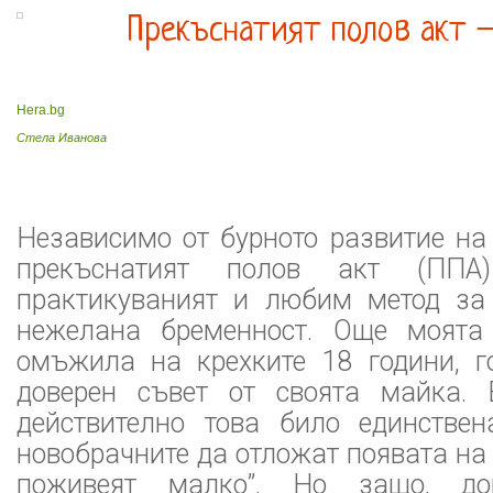
Прекъснатият полов акт –
Hera.bg
Стела Иванова
Независимо от бурното развитие на
прекъснатият полов акт (ППА
практикуваният и любим метод за
нежелана бременност. Още моята 
омъжила на крехките 18 години, г
доверен съвет от своята майка. 
действително това било единстве
новобрачните да отложат появата на 
поживеят малко”. Но защо, до